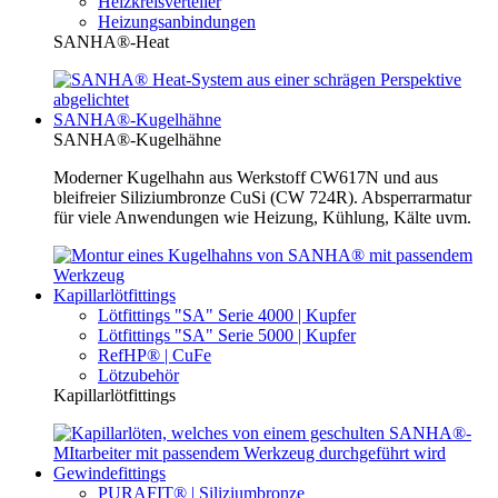
Heizkreisverteiler
Heizungsanbindungen
SANHA®-Heat
SANHA®-Kugelhähne
SANHA®-Kugelhähne
Moderner Kugelhahn aus Werkstoff CW617N und aus
bleifreier Siliziumbronze CuSi (CW 724R). Absperrarmatur
für viele Anwendungen wie Heizung, Kühlung, Kälte uvm.
Kapillarlötfittings
Lötfittings "SA" Serie 4000 | Kupfer
Lötfittings "SA" Serie 5000 | Kupfer
RefHP® | CuFe
Lötzubehör
Kapillarlötfittings
Gewindefittings
PURAFIT® | Siliziumbronze