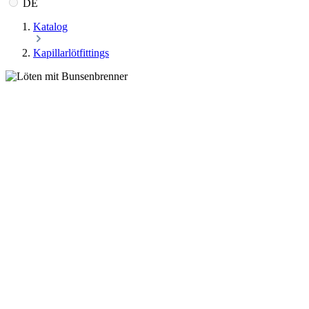
DE
Katalog
Kapillarlötfittings