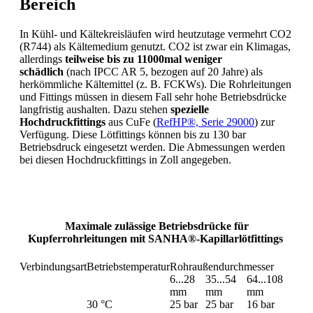
Bereich
In Kühl- und Kältekreisläufen wird heutzutage vermehrt CO2
(R744) als Kältemedium genutzt. CO2 ist zwar ein Klimagas,
allerdings
teilweise bis zu 11000mal weniger
schädlich
(nach IPCC AR 5, bezogen auf 20 Jahre) als
herkömmliche Kältemittel (z. B. FCKWs). Die Rohrleitungen
und Fittings müssen in diesem Fall sehr hohe Betriebsdrücke
langfristig aushalten. Dazu stehen
spezielle
Hochdruckfittings
aus CuFe (
RefHP®, Serie 29000
) zur
Verfügung. Diese Lötfittings können bis zu 130 bar
Betriebsdruck eingesetzt werden. Die Abmessungen werden
bei diesen Hochdruckfittings in Zoll angegeben.
Maximale zulässige Betriebsdrücke für
Kupferrohrleitungen mit SANHA®-Kapillarlötfittings
Verbindungsart
Betriebstemperatur
Rohraußendurchmesser
6...28
35...54
64...108
mm
mm
mm
30 °C
25 bar
25 bar
16 bar