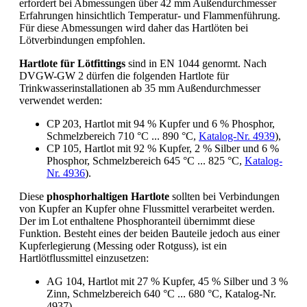
erfordert bei Abmessungen über 42 mm Außendurchmesser
Erfahrungen hinsichtlich Temperatur- und Flammenführung.
Für diese Abmessungen wird daher das Hartlöten bei
Lötverbindungen empfohlen.
Hartlote für Lötfittings
sind in EN 1044 genormt. Nach
DVGW-GW 2 dürfen die folgenden Hartlote für
Trinkwasserinstallationen ab 35 mm Außendurchmesser
verwendet werden:
CP 203, Hartlot mit 94 % Kupfer und 6 % Phosphor,
Schmelzbereich 710 °C ... 890 °C,
Katalog-Nr. 4939
),
CP 105, Hartlot mit 92 % Kupfer, 2 % Silber und 6 %
Phosphor, Schmelzbereich 645 °C ... 825 °C,
Katalog-
Nr. 4936
).
Diese
phosphorhaltigen Hartlote
sollten bei Verbindungen
von Kupfer an Kupfer ohne Flussmittel verarbeitet werden.
Der im Lot enthaltene Phosphoranteil übernimmt diese
Funktion. Besteht eines der beiden Bauteile jedoch aus einer
Kupferlegierung (Messing oder Rotguss), ist ein
Hartlötflussmittel einzusetzen:
AG 104, Hartlot mit 27 % Kupfer, 45 % Silber und 3 %
Zinn, Schmelzbereich 640 °C ... 680 °C, Katalog-Nr.
4937),