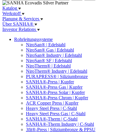
Katalog
Werkstoff
Planung & Services
Über SANHA®
Investor Relations
Rohrleitungssysteme
NiroSan® | Edelstahl
NiroSan® Gas | Edelstahl
NiroSan® Industry | Edelstahl
NiroSan® SF | Edelstahl
NiroTherm® | Edelstahl
NiroTherm® Industry | Edelstahl
PURAPRESS® | Siliziumbronze
SANHA®-Press | Kupfer
SANHA®-Press Gas | Kupfer
SANHA®-Press Solar | Kupfer
SANHA®-Press Chrom | Kupfer
ACR Copper Press | Kupfer
Heavy Steel Press | C-Stahl
Heavy Steel Press Gas | C-Stahl
SANHA®-Therm | C-Stahl
SANHA®-Therm Industry | C-Stahl
3fit®-Press | Siliziumbronze & PPSU