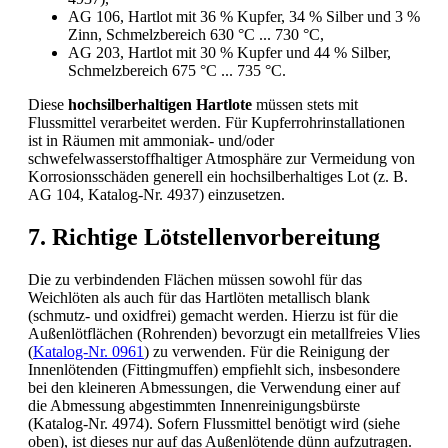
AG 106, Hartlot mit 36 % Kupfer, 34 % Silber und 3 %
Zinn, Schmelzbereich 630 °C ... 730 °C,
AG 203, Hartlot mit 30 % Kupfer und 44 % Silber,
Schmelzbereich 675 °C ... 735 °C.
Diese
hochsilberhaltigen Hartlote
müssen stets mit
Flussmittel verarbeitet werden. Für Kupferrohrinstallationen
ist in Räumen mit ammoniak- und/oder
schwefelwasserstoffhaltiger Atmosphäre zur Vermeidung von
Korrosionsschäden generell ein hochsilberhaltiges Lot (z. B.
AG 104, Katalog-Nr. 4937) einzusetzen.
7. Richtige Lötstellenvorbereitung
Die zu verbindenden Flächen müssen sowohl für das
Weichlöten als auch für das Hartlöten metallisch blank
(schmutz- und oxidfrei) gemacht werden. Hierzu ist für die
Außenlötflächen (Rohrenden) bevorzugt ein metallfreies Vlies
(
Katalog-Nr. 0961
) zu verwenden. Für die Reinigung der
Innenlötenden (Fittingmuffen) empfiehlt sich, insbesondere
bei den kleineren Abmessungen, die Verwendung einer auf
die Abmessung abgestimmten Innenreinigungsbürste
(Katalog-Nr. 4974). Sofern Flussmittel benötigt wird (siehe
oben), ist dieses nur auf das Außenlötende dünn aufzutragen.