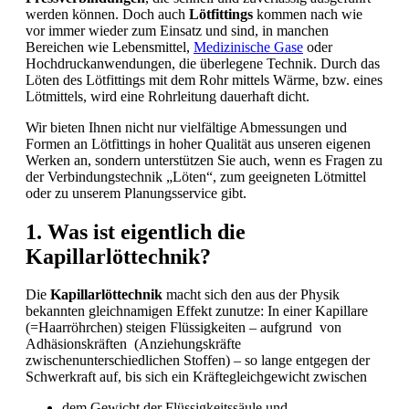
werden können. Doch auch
Lötfittings
kommen nach wie
vor immer wieder zum Einsatz und sind, in manchen
Bereichen wie Lebensmittel,
Medizinische Gase
oder
Hochdruckanwendungen, die überlegene Technik. Durch das
Löten des Lötfittings mit dem Rohr mittels Wärme, bzw. eines
Lötmittels, wird eine Rohrleitung dauerhaft dicht.
Wir bieten Ihnen nicht nur vielfältige Abmessungen und
Formen an Lötfittings in hoher Qualität aus unseren eigenen
Werken an, sondern unterstützen Sie auch, wenn es Fragen zu
der Verbindungstechnik „Löten“, zum geeigneten Lötmittel
oder zu unserem Planungsservice gibt.
1. Was ist eigentlich die
Kapillarlöttechnik?
Die
Kapillarlöttechnik
macht sich den aus der Physik
bekannten gleichnamigen Effekt zunutze: In einer Kapillare
(=Haarröhrchen) steigen Flüssigkeiten – aufgrund von
Adhäsionskräften (Anziehungskräfte
zwischenunterschiedlichen Stoffen) – so lange entgegen der
Schwerkraft auf, bis sich ein Kräftegleichgewicht zwischen
dem Gewicht der Flüssigkeitssäule und