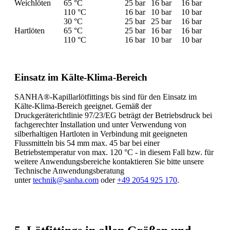
Weichlöten
65 °C
25 bar
16 bar
16 bar
110 °C
16 bar
10 bar
10 bar
30 °C
25 bar
25 bar
16 bar
Hartlöten
65 °C
25 bar
16 bar
16 bar
110 °C
16 bar
10 bar
10 bar
Einsatz im Kälte-Klima-Bereich
SANHA®-Kapillarlötfittings bis sind für den Einsatz im
Kälte-Klima-Bereich geeignet. Gemäß der
Druckgeräterichtlinie 97/23/EG beträgt der Betriebsdruck bei
fachgerechter Installation und unter Verwendung von
silberhaltigen Hartloten in Verbindung mit geeigneten
Flussmitteln bis 54 mm max. 45 bar bei einer
Betriebstemperatur von max. 120 °C - in diesem Fall bzw. für
weitere Anwendungsbereiche kontaktieren Sie bitte unsere
Technische Anwendungsberatung
unter
technik@sanha.com
oder
+49 2054 925 170
.