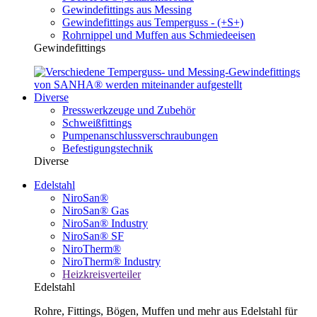
Gewindefittings aus Messing
Gewindefittings aus Temperguss - (+S+)
Rohrnippel und Muffen aus Schmiedeeisen
Gewindefittings
Diverse
Presswerkzeuge und Zubehör
Schweißfittings
Pumpenanschlussverschraubungen
Befestigungstechnik
Diverse
Edelstahl
NiroSan®
NiroSan® Gas
NiroSan® Industry
NiroSan® SF
NiroTherm®
NiroTherm® Industry
Heizkreisverteiler
Edelstahl
Rohre, Fittings, Bögen, Muffen und mehr aus Edelstahl für