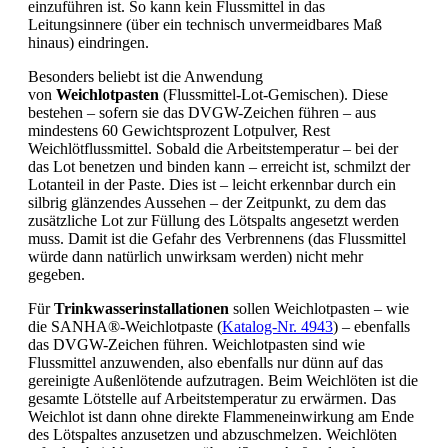
einzuführen ist. So kann kein Flussmittel in das
Leitungsinnere (über ein technisch unvermeidbares Maß
hinaus) eindringen.
Besonders beliebt ist die Anwendung
von
Weichlotpasten
(Flussmittel-Lot-Gemischen). Diese
bestehen – sofern sie das DVGW-Zeichen führen – aus
mindestens 60 Gewichtsprozent Lotpulver, Rest
Weichlötflussmittel. Sobald die Arbeitstemperatur – bei der
das Lot benetzen und binden kann – erreicht ist, schmilzt der
Lotanteil in der Paste. Dies ist – leicht erkennbar durch ein
silbrig glänzendes Aussehen – der Zeitpunkt, zu dem das
zusätzliche Lot zur Füllung des Lötspalts angesetzt werden
muss. Damit ist die Gefahr des Verbrennens (das Flussmittel
würde dann natürlich unwirksam werden) nicht mehr
gegeben.
Für
Trinkwasserinstallationen
sollen Weichlotpasten – wie
die SANHA®-Weichlotpaste (
Katalog-Nr. 4943
) – ebenfalls
das DVGW-Zeichen führen. Weichlotpasten sind wie
Flussmittel anzuwenden, also ebenfalls nur dünn auf das
gereinigte Außenlötende aufzutragen. Beim Weichlöten ist die
gesamte Lötstelle auf Arbeitstemperatur zu erwärmen. Das
Weichlot ist dann ohne direkte Flammeneinwirkung am Ende
des Lötspaltes anzusetzen und abzuschmelzen. Weichlöten