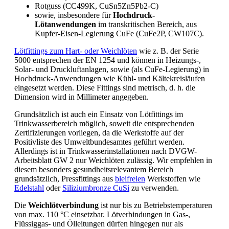
Rotguss (CC499K, CuSn5Zn5Pb2-C)
sowie, insbesondere für
Hochdruck-
Lötanwendungen
im transkritischen Bereich, aus
Kupfer-Eisen-Legierung CuFe (CuFe2P, CW107C).
Lötfittings zum Hart- oder Weichlöten
wie z. B. der Serie
5000 entsprechen der EN 1254 und können in Heizungs-,
Solar- und Druckluftanlagen, sowie (als CuFe-Legierung) in
Hochdruck-Anwendungen wie Kühl- und Kältekreisläufen
eingesetzt werden. Diese Fittings sind metrisch, d. h. die
Dimension wird in Millimeter angegeben.
Grundsätzlich ist auch ein Einsatz von Lötfittings im
Trinkwasserbereich möglich, soweit die entsprechenden
Zertifizierungen vorliegen, da die Werkstoffe auf der
Positivliste des Umweltbundesamtes geführt werden.
Allerdings ist in Trinkwasserinstallationen nach DVGW-
Arbeitsblatt GW 2 nur Weichlöten zulässig. Wir empfehlen in
diesem besonders gesundheitsrelevantem Bereich
grundsätzlich, Pressfittings aus
bleifreien
Werkstoffen wie
Edelstahl
oder
Siliziumbronze CuSi
zu verwenden.
Die
Weichlötverbindung
ist nur bis zu Betriebstemperaturen
von max. 110 °C einsetzbar. Lötverbindungen in Gas-,
Flüssiggas- und Ölleitungen dürfen hingegen nur als