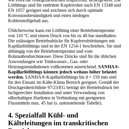
Lötfittings sind für entfettete Kupferrohre nach EN 13348 und
EN 1057 geeignet und zeichnen sich durch optimale
Korrosionsbeständigkeit und einen niedrigen
Kohlenstoffgehalt aus.
Üblicherweise kann ein Lötfitting einer Betriebstemperatur
von 110 °C und einem Druck von bis zu 40 bar standhalten.
Die zulässigen Betriebsdrücke für Kupferrohrleitungen mit
Kapillarlötfittings sind in der EN 1254-1 beschrieben. Sie sind
abhängig von der Betriebstemperatur und vom
Rohraußendurchmesser. Diese Drücke sind für die üblichen
Anwendungen wie Trinkwasser-, Gas- oder
Heizungsinstallationen vollkommen ausreichend.
SANHA
®
-
Kapillarlötfittings können jedoch weitaus höher belastet
werden.
SANHA®-Kapillarlötfittings bis d = 159 mm sind
für den Einsatz im Kälte-Klima Bereich geeignet. Gemäß der
Druckgeräterichtlinie 97/23/EG beträgt der Betriebsdruck bei
fachgerechter Installation und unter Verwendung von
silberhaltigen Hartloten in Verbindung mit geeigneten
Flussmitteln max. 45 bar (s. untenstehende Tabelle).
4. Spezialfall Kühl- und
Kälteleitungen im transkritischen