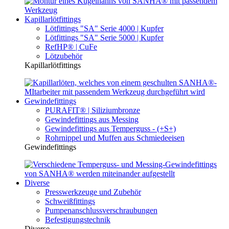
Kapillarlötfittings
Lötfittings "SA" Serie 4000 | Kupfer
Lötfittings "SA" Serie 5000 | Kupfer
RefHP® | CuFe
Lötzubehör
Kapillarlötfittings
Gewindefittings
PURAFIT® | Siliziumbronze
Gewindefittings aus Messing
Gewindefittings aus Temperguss - (+S+)
Rohrnippel und Muffen aus Schmiedeeisen
Gewindefittings
Diverse
Presswerkzeuge und Zubehör
Schweißfittings
Pumpenanschlussverschraubungen
Befestigungstechnik
Diverse