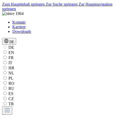
Zum Hauptinhalt springen
Zur Suche springen
Zur Hauptnavigation
springen
Kontakt
Karriere
Downloads
DE
DE
EN
FR
IT
HR
NL
PL
RO
RU
ES
CZ
TR