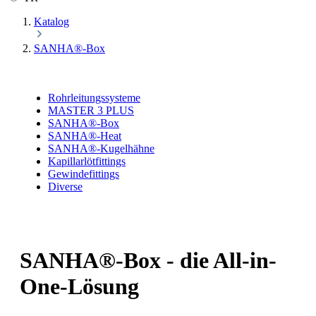
Katalog
SANHA®-Box
Rohrleitungssysteme
MASTER 3 PLUS
SANHA®-Box
SANHA®-Heat
SANHA®-Kugelhähne
Kapillarlötfittings
Gewindefittings
Diverse
SANHA®-Box - die All-in-
One-Lösung