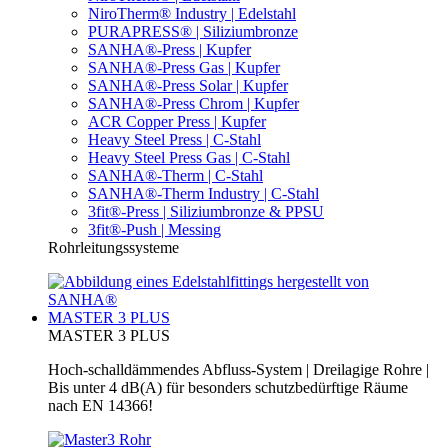
NiroTherm® Industry | Edelstahl
PURAPRESS® | Siliziumbronze
SANHA®-Press | Kupfer
SANHA®-Press Gas | Kupfer
SANHA®-Press Solar | Kupfer
SANHA®-Press Chrom | Kupfer
ACR Copper Press | Kupfer
Heavy Steel Press | C-Stahl
Heavy Steel Press Gas | C-Stahl
SANHA®-Therm | C-Stahl
SANHA®-Therm Industry | C-Stahl
3fit®-Press | Siliziumbronze & PPSU
3fit®-Push | Messing
Rohrleitungssysteme
MASTER 3 PLUS
MASTER 3 PLUS
Hoch-schalldämmendes Abfluss-System | Dreilagige Rohre |
Bis unter 4 dB(A) für besonders schutzbedürftige Räume
nach EN 14366!