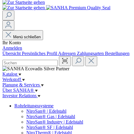
Menü schließen
Ihr Konto
Anmelden
Übersicht
Persönliches Profil
Adressen
Zahlungsarten
Bestellungen
Katalog
Werkstoff
Planung & Services
Über SANHA®
Investor Relations
Rohrleitungssysteme
NiroSan® | Edelstahl
NiroSan® Gas | Edelstahl
NiroSan® Industry | Edelstahl
NiroSan® SF | Edelstahl
NiroTherm® | Edelstahl