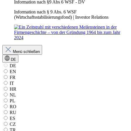
Information nach §9 Abs 6 WSF - DV
Information nach § 9 Abs. 6 WSF
(Wirtschaftsstabilisierungsfond) | Investor Relations
Menü schließen
DE
DE
EN
FR
IT
HR
NL
PL
RO
RU
ES
CZ
TR