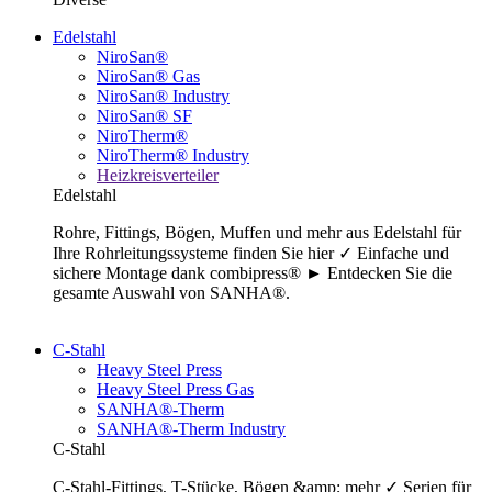
Edelstahl
NiroSan®
NiroSan® Gas
NiroSan® Industry
NiroSan® SF
NiroTherm®
NiroTherm® Industry
Heizkreisverteiler
Edelstahl
Rohre, Fittings, Bögen, Muffen und mehr aus Edelstahl für
Ihre Rohrleitungssysteme finden Sie hier ✓ Einfache und
sichere Montage dank combipress® ► Entdecken Sie die
gesamte Auswahl von SANHA®.
C-Stahl
Heavy Steel Press
Heavy Steel Press Gas
SANHA®-Therm
SANHA®-Therm Industry
C-Stahl
C-Stahl-Fittings, T-Stücke, Bögen &amp; mehr ✓ Serien für