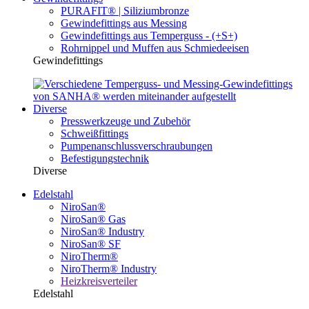
PURAFIT® | Siliziumbronze
Gewindefittings aus Messing
Gewindefittings aus Temperguss - (+S+)
Rohrnippel und Muffen aus Schmiedeeisen
Gewindefittings
Diverse
Presswerkzeuge und Zubehör
Schweißfittings
Pumpenanschlussverschraubungen
Befestigungstechnik
Diverse
Edelstahl
NiroSan®
NiroSan® Gas
NiroSan® Industry
NiroSan® SF
NiroTherm®
NiroTherm® Industry
Heizkreisverteiler
Edelstahl