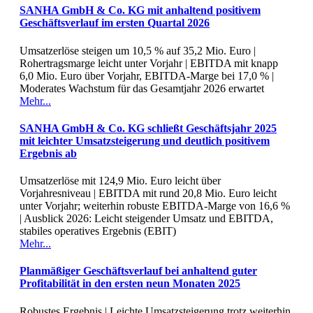
SANHA GmbH & Co. KG mit anhaltend positivem
Geschäftsverlauf im ersten Quartal 2026
Umsatzerlöse steigen um 10,5 % auf 35,2 Mio. Euro |
Rohertragsmarge leicht unter Vorjahr | EBITDA mit knapp
6,0 Mio. Euro über Vorjahr, EBITDA-Marge bei 17,0 % |
Moderates Wachstum für das Gesamtjahr 2026 erwartet
Mehr...
SANHA GmbH & Co. KG schließt Geschäftsjahr 2025
mit leichter Umsatzsteigerung und deutlich positivem
Ergebnis ab
Umsatzerlöse mit 124,9 Mio. Euro leicht über
Vorjahresniveau | EBITDA mit rund 20,8 Mio. Euro leicht
unter Vorjahr; weiterhin robuste EBITDA-Marge von 16,6 %
| Ausblick 2026: Leicht steigender Umsatz und EBITDA,
stabiles operatives Ergebnis (EBIT)
Mehr...
Planmäßiger Geschäftsverlauf bei anhaltend guter
Profitabilität in den ersten neun Monaten 2025
Robustes Ergebnis | Leichte Umsatzsteigerung trotz weiterhin