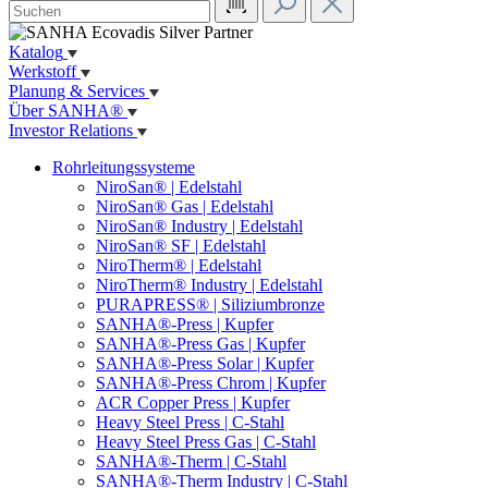
Katalog
Werkstoff
Planung & Services
Über SANHA®
Investor Relations
Rohrleitungssysteme
NiroSan® | Edelstahl
NiroSan® Gas | Edelstahl
NiroSan® Industry | Edelstahl
NiroSan® SF | Edelstahl
NiroTherm® | Edelstahl
NiroTherm® Industry | Edelstahl
PURAPRESS® | Siliziumbronze
SANHA®-Press | Kupfer
SANHA®-Press Gas | Kupfer
SANHA®-Press Solar | Kupfer
SANHA®-Press Chrom | Kupfer
ACR Copper Press | Kupfer
Heavy Steel Press | C-Stahl
Heavy Steel Press Gas | C-Stahl
SANHA®-Therm | C-Stahl
SANHA®-Therm Industry | C-Stahl