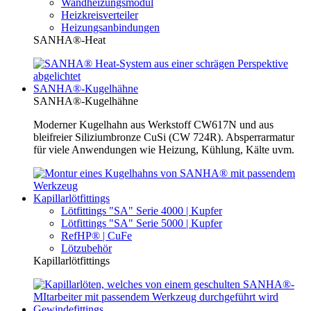
Wandheizungsmodul
Heizkreisverteiler
Heizungsanbindungen
SANHA®-Heat
SANHA®-Kugelhähne
SANHA®-Kugelhähne
Moderner Kugelhahn aus Werkstoff CW617N und aus
bleifreier Siliziumbronze CuSi (CW 724R). Absperrarmatur
für viele Anwendungen wie Heizung, Kühlung, Kälte uvm.
Kapillarlötfittings
Lötfittings "SA" Serie 4000 | Kupfer
Lötfittings "SA" Serie 5000 | Kupfer
RefHP® | CuFe
Lötzubehör
Kapillarlötfittings
Gewindefittings