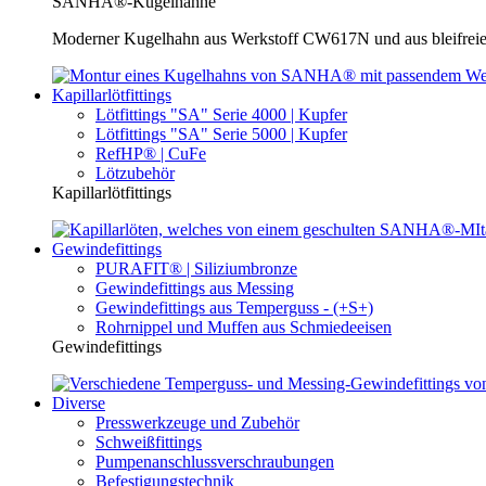
SANHA®-Kugelhähne
Moderner Kugelhahn aus Werkstoff CW617N und aus bleifreie
Kapillarlötfittings
Lötfittings "SA" Serie 4000 | Kupfer
Lötfittings "SA" Serie 5000 | Kupfer
RefHP® | CuFe
Lötzubehör
Kapillarlötfittings
Gewindefittings
PURAFIT® | Siliziumbronze
Gewindefittings aus Messing
Gewindefittings aus Temperguss - (+S+)
Rohrnippel und Muffen aus Schmiedeeisen
Gewindefittings
Diverse
Presswerkzeuge und Zubehör
Schweißfittings
Pumpenanschlussverschraubungen
Befestigungstechnik