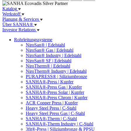
Katalog
Werkstoff
Planung & Services
Über SANHA®
Investor Relations
Rohrleitungssysteme
NiroSan® | Edelstahl
NiroSan® Gas | Edelstahl
NiroSan® Industry | Edelstahl
NiroSan® SF | Edelstahl
NiroTherm® | Edelstahl
NiroTherm® Industry | Edelstahl
PURAPRESS® | Siliziumbronze
SANHA®-Press | Kupfer
SANHA®-Press Gas | Kupfer
SANHA®-Press Solar | Kupfer
SANHA®-Press Chrom | Kupfer
ACR Copper Press | Kupfer
Heavy Steel Press | C-Stahl
Heavy Steel Press Gas | C-Stahl
SANHA®-Therm | C-Stahl
SANHA®-Therm Industry | C-Stahl
3fit®-Press | Siliziumbronze & PPSU