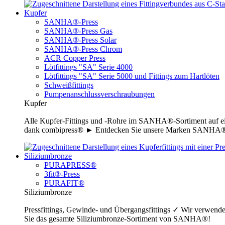
Kupfer
SANHA®-Press
SANHA®-Press Gas
SANHA®-Press Solar
SANHA®-Press Chrom
ACR Copper Press
Lötfittings "SA" Serie 4000
Lötfittings "SA" Serie 5000 und Fittings zum Hartlöten
Schweißfittings
Pumpenanschlussverschraubungen
Kupfer
Alle Kupfer-Fittings und -Rohre im SANHA®-Sortiment auf ei
dank combipress® ► Entdecken Sie unsere Marken SANHA®-P
Siliziumbronze
PURAPRESS®
3fit®-Press
PURAFIT®
Siliziumbronze
Pressfittings, Gewinde- und Übergangsfittings ✓ Wir verwende
Sie das gesamte Siliziumbronze-Sortiment von SANHA®!