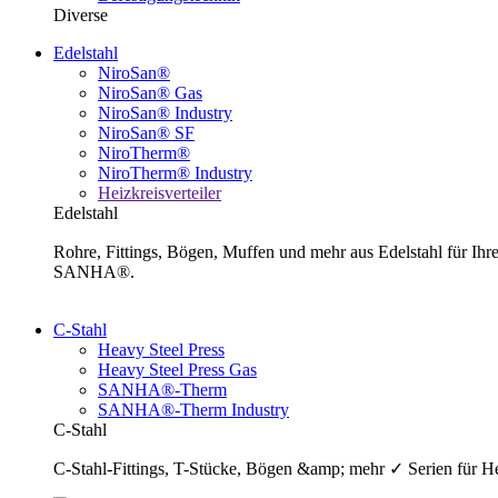
Diverse
Edelstahl
NiroSan®
NiroSan® Gas
NiroSan® Industry
NiroSan® SF
NiroTherm®
NiroTherm® Industry
Heizkreisverteiler
Edelstahl
Rohre, Fittings, Bögen, Muffen und mehr aus Edelstahl für I
SANHA®.
C-Stahl
Heavy Steel Press
Heavy Steel Press Gas
SANHA®-Therm
SANHA®-Therm Industry
C-Stahl
C-Stahl-Fittings, T-Stücke, Bögen &amp; mehr ✓ Serien für H