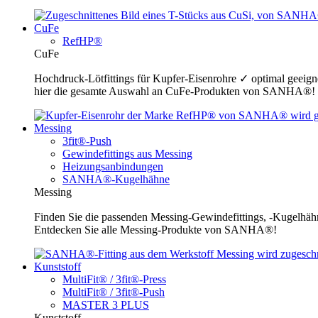
CuFe
RefHP®
CuFe
Hochdruck-Lötfittings für Kupfer-Eisenrohre ✓ optimal geeig
hier die gesamte Auswahl an CuFe-Produkten von SANHA®!
Messing
3fit®-Push
Gewindefittings aus Messing
Heizungsanbindungen
SANHA®-Kugelhähne
Messing
Finden Sie die passenden Messing-Gewindefittings, -Kugelhähn
Entdecken Sie alle Messing-Produkte von SANHA®!
Kunststoff
MultiFit® / 3fit®-Press
MultiFit® / 3fit®-Push
MASTER 3 PLUS
Kunststoff