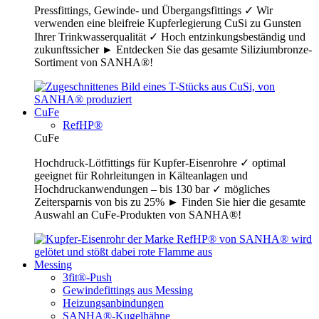
Pressfittings, Gewinde- und Übergangsfittings ✓ Wir
verwenden eine bleifreie Kupferlegierung CuSi zu Gunsten
Ihrer Trinkwasserqualität ✓ Hoch entzinkungsbeständig und
zukunftssicher ► Entdecken Sie das gesamte Siliziumbronze-
Sortiment von SANHA®!
CuFe
RefHP®
CuFe
Hochdruck-Lötfittings für Kupfer-Eisenrohre ✓ optimal
geeignet für Rohrleitungen in Kälteanlagen und
Hochdruckanwendungen – bis 130 bar ✓ mögliches
Zeitersparnis von bis zu 25% ► Finden Sie hier die gesamte
Auswahl an CuFe-Produkten von SANHA®!
Messing
3fit®-Push
Gewindefittings aus Messing
Heizungsanbindungen
SANHA®-Kugelhähne