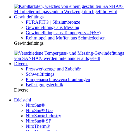
Gewindefittings
PURAFIT® | Siliziumbronze
Gewindefittings aus Messing
Gewindefittings aus Temperguss - (+S+)
Rohrnippel und Muffen aus Schmiedeeisen
Gewindefittings
Diverse
Presswerkzeuge und Zubehör
Schweißfittings
Pumpenanschlussverschraubungen
Befestigungstechnik
Diverse
Edelstahl
NiroSan®
NiroSan® Gas
NiroSan® Industry
NiroSan® SF
NiroTherm®