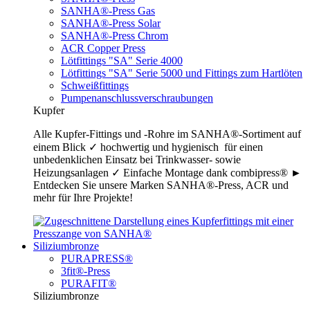
SANHA®-Press Gas
SANHA®-Press Solar
SANHA®-Press Chrom
ACR Copper Press
Lötfittings "SA" Serie 4000
Lötfittings "SA" Serie 5000 und Fittings zum Hartlöten
Schweißfittings
Pumpenanschlussverschraubungen
Kupfer
Alle Kupfer-Fittings und -Rohre im SANHA®-Sortiment auf
einem Blick ✓ hochwertig und hygienisch für einen
unbedenklichen Einsatz bei Trinkwasser- sowie
Heizungsanlagen ✓ Einfache Montage dank combipress® ►
Entdecken Sie unsere Marken SANHA®-Press, ACR und
mehr für Ihre Projekte!
Siliziumbronze
PURAPRESS®
3fit®-Press
PURAFIT®
Siliziumbronze