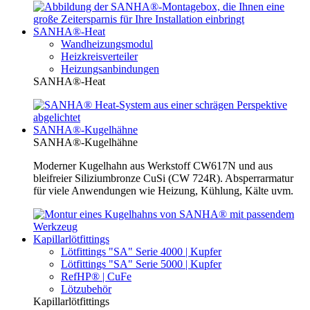
SANHA®-Heat
Wandheizungsmodul
Heizkreisverteiler
Heizungsanbindungen
SANHA®-Heat
SANHA®-Kugelhähne
SANHA®-Kugelhähne
Moderner Kugelhahn aus Werkstoff CW617N und aus
bleifreier Siliziumbronze CuSi (CW 724R). Absperrarmatur
für viele Anwendungen wie Heizung, Kühlung, Kälte uvm.
Kapillarlötfittings
Lötfittings "SA" Serie 4000 | Kupfer
Lötfittings "SA" Serie 5000 | Kupfer
RefHP® | CuFe
Lötzubehör
Kapillarlötfittings