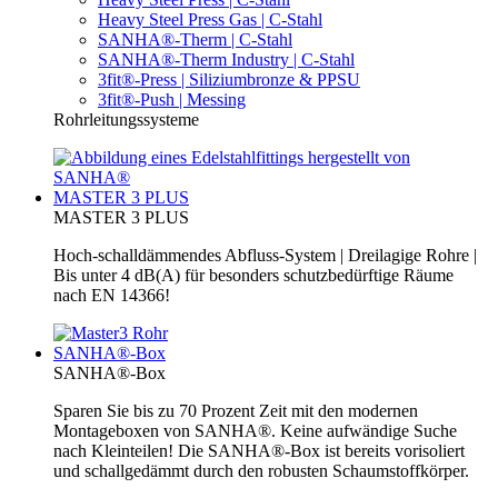
Heavy Steel Press Gas | C-Stahl
SANHA®-Therm | C-Stahl
SANHA®-Therm Industry | C-Stahl
3fit®-Press | Siliziumbronze & PPSU
3fit®-Push | Messing
Rohrleitungssysteme
MASTER 3 PLUS
MASTER 3 PLUS
Hoch-schalldämmendes Abfluss-System | Dreilagige Rohre |
Bis unter 4 dB(A) für besonders schutzbedürftige Räume
nach EN 14366!
SANHA®-Box
SANHA®-Box
Sparen Sie bis zu 70 Prozent Zeit mit den modernen
Montageboxen von SANHA®. Keine aufwändige Suche
nach Kleinteilen! Die SANHA®-Box ist bereits vorisoliert
und schallgedämmt durch den robusten Schaumstoffkörper.