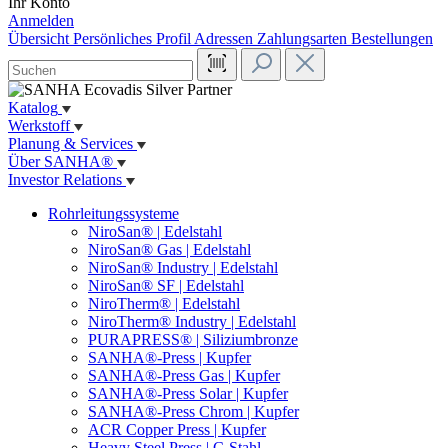
Ihr Konto
Anmelden
Übersicht
Persönliches Profil
Adressen
Zahlungsarten
Bestellungen
Katalog
Werkstoff
Planung & Services
Über SANHA®
Investor Relations
Rohrleitungssysteme
NiroSan® | Edelstahl
NiroSan® Gas | Edelstahl
NiroSan® Industry | Edelstahl
NiroSan® SF | Edelstahl
NiroTherm® | Edelstahl
NiroTherm® Industry | Edelstahl
PURAPRESS® | Siliziumbronze
SANHA®-Press | Kupfer
SANHA®-Press Gas | Kupfer
SANHA®-Press Solar | Kupfer
SANHA®-Press Chrom | Kupfer
ACR Copper Press | Kupfer
Heavy Steel Press | C-Stahl