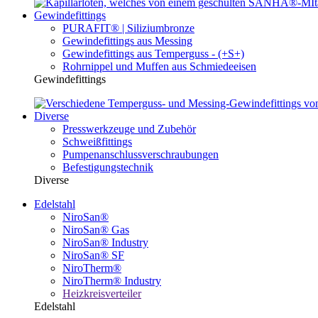
Gewindefittings
PURAFIT® | Siliziumbronze
Gewindefittings aus Messing
Gewindefittings aus Temperguss - (+S+)
Rohrnippel und Muffen aus Schmiedeeisen
Gewindefittings
Diverse
Presswerkzeuge und Zubehör
Schweißfittings
Pumpenanschlussverschraubungen
Befestigungstechnik
Diverse
Edelstahl
NiroSan®
NiroSan® Gas
NiroSan® Industry
NiroSan® SF
NiroTherm®
NiroTherm® Industry
Heizkreisverteiler
Edelstahl