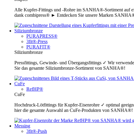
Alle Kupfer-Fittings und -Rohre im SANHA®-Sortiment auf ei
dank combipress® ► Entdecken Sie unsere Marken SANHA®-P
Siliziumbronze
PURAPRESS®
3fit®-Press
PURAFIT®
Siliziumbronze
Pressfittings, Gewinde- und Übergangsfittings ✓ Wir verwende
Sie das gesamte Siliziumbronze-Sortiment von SANHA®!
CuFe
RefHP®
CuFe
Hochdruck-Lötfittings für Kupfer-Eisenrohre ✓ optimal geeig
hier die gesamte Auswahl an CuFe-Produkten von SANHA®!
Messing
3fit®-Push