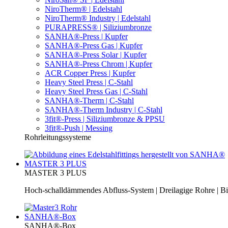
NiroTherm® | Edelstahl
NiroTherm® Industry | Edelstahl
PURAPRESS® | Siliziumbronze
SANHA®-Press | Kupfer
SANHA®-Press Gas | Kupfer
SANHA®-Press Solar | Kupfer
SANHA®-Press Chrom | Kupfer
ACR Copper Press | Kupfer
Heavy Steel Press | C-Stahl
Heavy Steel Press Gas | C-Stahl
SANHA®-Therm | C-Stahl
SANHA®-Therm Industry | C-Stahl
3fit®-Press | Siliziumbronze & PPSU
3fit®-Push | Messing
Rohrleitungssysteme
MASTER 3 PLUS
MASTER 3 PLUS
Hoch-schalldämmendes Abfluss-System | Dreilagige Rohre | Bi
SANHA®-Box
SANHA®-Box