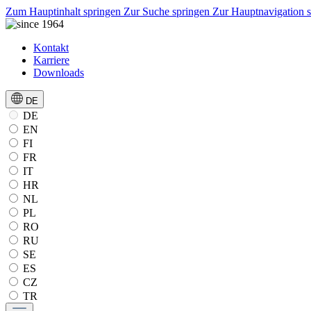
Zum Hauptinhalt springen
Zur Suche springen
Zur Hauptnavigation 
Kontakt
Karriere
Downloads
DE
DE
EN
FI
FR
IT
HR
NL
PL
RO
RU
SE
ES
CZ
TR