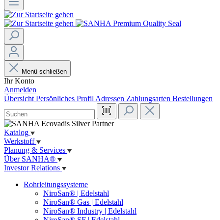
Menü schließen
Ihr Konto
Anmelden
Übersicht
Persönliches Profil
Adressen
Zahlungsarten
Bestellungen
Katalog
Werkstoff
Planung & Services
Über SANHA®
Investor Relations
Rohrleitungssysteme
NiroSan® | Edelstahl
NiroSan® Gas | Edelstahl
NiroSan® Industry | Edelstahl
NiroSan® SF | Edelstahl