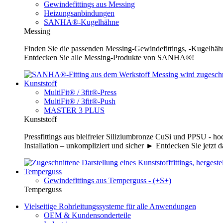
Gewindefittings aus Messing
Heizungsanbindungen
SANHA®-Kugelhähne
Messing
Finden Sie die passenden Messing-Gewindefittings, -Kugelhähn
Entdecken Sie alle Messing-Produkte von SANHA®!
Kunststoff
MultiFit® / 3fit®-Press
MultiFit® / 3fit®-Push
MASTER 3 PLUS
Kunststoff
Pressfittings aus bleifreier Siliziumbronze CuSi und PPSU - 
Installation – unkompliziert und sicher ► Entdecken Sie jetzt 
Temperguss
Gewindefittings aus Temperguss - (+S+)
Temperguss
Vielseitige Rohrleitungssysteme für alle Anwendungen
OEM & Kundensonderteile