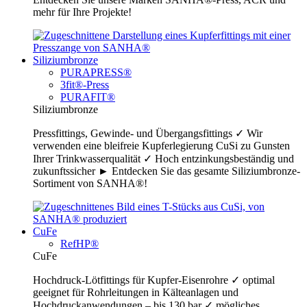
mehr für Ihre Projekte!
Siliziumbronze
PURAPRESS®
3fit®-Press
PURAFIT®
Siliziumbronze
Pressfittings, Gewinde- und Übergangsfittings ✓ Wir
verwenden eine bleifreie Kupferlegierung CuSi zu Gunsten
Ihrer Trinkwasserqualität ✓ Hoch entzinkungsbeständig und
zukunftssicher ► Entdecken Sie das gesamte Siliziumbronze-
Sortiment von SANHA®!
CuFe
RefHP®
CuFe
Hochdruck-Lötfittings für Kupfer-Eisenrohre ✓ optimal
geeignet für Rohrleitungen in Kälteanlagen und
Hochdruckanwendungen – bis 130 bar ✓ mögliches