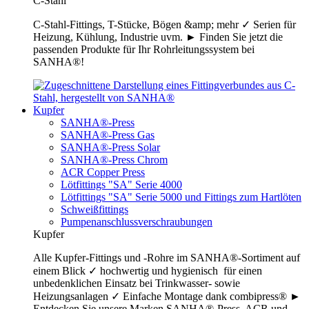
C-Stahl
C-Stahl-Fittings, T-Stücke, Bögen &amp; mehr ✓ Serien für
Heizung, Kühlung, Industrie uvm. ► Finden Sie jetzt die
passenden Produkte für Ihr Rohrleitungssystem bei
SANHA®!
Kupfer
SANHA®-Press
SANHA®-Press Gas
SANHA®-Press Solar
SANHA®-Press Chrom
ACR Copper Press
Lötfittings "SA" Serie 4000
Lötfittings "SA" Serie 5000 und Fittings zum Hartlöten
Schweißfittings
Pumpenanschlussverschraubungen
Kupfer
Alle Kupfer-Fittings und -Rohre im SANHA®-Sortiment auf
einem Blick ✓ hochwertig und hygienisch für einen
unbedenklichen Einsatz bei Trinkwasser- sowie
Heizungsanlagen ✓ Einfache Montage dank combipress® ►
Entdecken Sie unsere Marken SANHA®-Press, ACR und