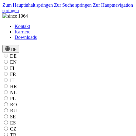
Zum Hauptinhalt springen
Zur Suche springen
Zur Hauptnavigation
springen
Kontakt
Karriere
Downloads
DE
DE
EN
FI
FR
IT
HR
NL
PL
RO
RU
SE
ES
CZ
TR