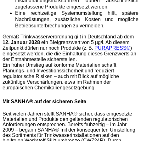
Instandhaltungsmaßnahmen dürfen ausschließlich 
zugelassene Produkte eingesetzt werden.
Eine rechtzeitige Systemumstellung hilft, spätere 
Nachrüstungen, zusätzliche Kosten und mögliche 
Betriebsunterbrechungen zu vermeiden.
Gemäß Trinkwasserverordnung gilt in Deutschland ab dem 
12. Januar 2028
 ein Bleigrenzwert von 5 µg/l. Ab diesem 
Zeitpunkt dürfen nur noch Produkte (z. B. 
PURAPRESS®
) 
eingesetzt werden, die die Einhaltung dieses Grenzwerts an 
der Entnahmestelle sicherstellen.
Ein früher Umstieg auf konforme Materialien schafft 
Planungs‑ und Investitionssicherheit und reduziert 
regulatorische Risiken – auch mit Blick auf mögliche 
zukünftige Verschärfungen, etwa im Rahmen der 
europäischen Chemikaliengesetzgebung.
Mit SANHA® auf der sicheren Seite
Seit vielen Jahren stellt SANHA® sicher, dass eingesetzte 
Materialien und Produkte den geltenden regulatorischen 
Anforderungen entsprechen. 
Bereits frühzeitig – im Jahr 
2009 – begann SANHA® mit der konsequenten Umstellung 
des Sortiments für Trinkwasserinstallationen auf den 
bleifreien Werkstoff Siliziumbronze (CW724R). Durch 