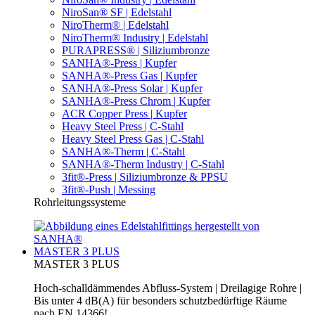
NiroSan® SF | Edelstahl
NiroTherm® | Edelstahl
NiroTherm® Industry | Edelstahl
PURAPRESS® | Siliziumbronze
SANHA®-Press | Kupfer
SANHA®-Press Gas | Kupfer
SANHA®-Press Solar | Kupfer
SANHA®-Press Chrom | Kupfer
ACR Copper Press | Kupfer
Heavy Steel Press | C-Stahl
Heavy Steel Press Gas | C-Stahl
SANHA®-Therm | C-Stahl
SANHA®-Therm Industry | C-Stahl
3fit®-Press | Siliziumbronze & PPSU
3fit®-Push | Messing
Rohrleitungssysteme
MASTER 3 PLUS
MASTER 3 PLUS
Hoch-schalldämmendes Abfluss-System | Dreilagige Rohre |
Bis unter 4 dB(A) für besonders schutzbedürftige Räume
nach EN 14366!