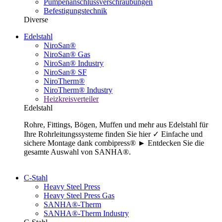
Pumpenanschlussverschraubungen
Befestigungstechnik
Diverse
Edelstahl
NiroSan®
NiroSan® Gas
NiroSan® Industry
NiroSan® SF
NiroTherm®
NiroTherm® Industry
Heizkreisverteiler
Edelstahl
Rohre, Fittings, Bögen, Muffen und mehr aus Edelstahl für
Ihre Rohrleitungssysteme finden Sie hier ✓ Einfache und
sichere Montage dank combipress® ► Entdecken Sie die
gesamte Auswahl von SANHA®.
C-Stahl
Heavy Steel Press
Heavy Steel Press Gas
SANHA®-Therm
SANHA®-Therm Industry