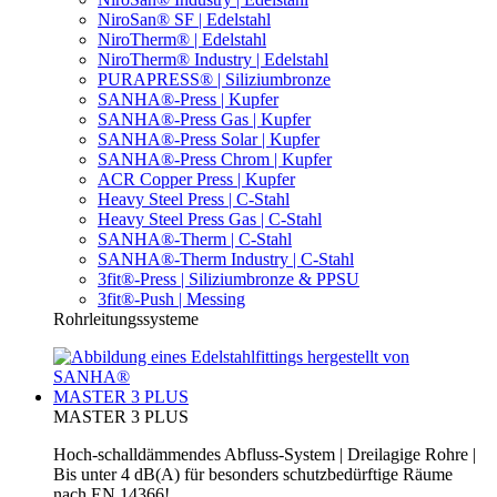
NiroSan® SF | Edelstahl
NiroTherm® | Edelstahl
NiroTherm® Industry | Edelstahl
PURAPRESS® | Siliziumbronze
SANHA®-Press | Kupfer
SANHA®-Press Gas | Kupfer
SANHA®-Press Solar | Kupfer
SANHA®-Press Chrom | Kupfer
ACR Copper Press | Kupfer
Heavy Steel Press | C-Stahl
Heavy Steel Press Gas | C-Stahl
SANHA®-Therm | C-Stahl
SANHA®-Therm Industry | C-Stahl
3fit®-Press | Siliziumbronze & PPSU
3fit®-Push | Messing
Rohrleitungssysteme
MASTER 3 PLUS
MASTER 3 PLUS
Hoch-schalldämmendes Abfluss-System | Dreilagige Rohre |
Bis unter 4 dB(A) für besonders schutzbedürftige Räume
nach EN 14366!