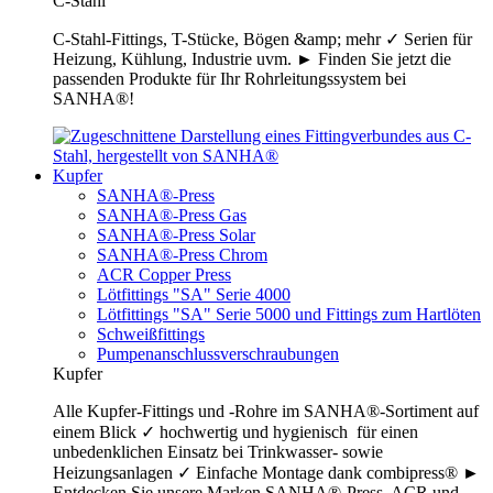
C-Stahl
C-Stahl-Fittings, T-Stücke, Bögen &amp; mehr ✓ Serien für
Heizung, Kühlung, Industrie uvm. ► Finden Sie jetzt die
passenden Produkte für Ihr Rohrleitungssystem bei
SANHA®!
Kupfer
SANHA®-Press
SANHA®-Press Gas
SANHA®-Press Solar
SANHA®-Press Chrom
ACR Copper Press
Lötfittings "SA" Serie 4000
Lötfittings "SA" Serie 5000 und Fittings zum Hartlöten
Schweißfittings
Pumpenanschlussverschraubungen
Kupfer
Alle Kupfer-Fittings und -Rohre im SANHA®-Sortiment auf
einem Blick ✓ hochwertig und hygienisch für einen
unbedenklichen Einsatz bei Trinkwasser- sowie
Heizungsanlagen ✓ Einfache Montage dank combipress® ►
Entdecken Sie unsere Marken SANHA®-Press, ACR und