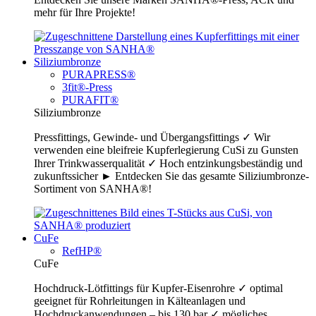
mehr für Ihre Projekte!
Siliziumbronze
PURAPRESS®
3fit®-Press
PURAFIT®
Siliziumbronze
Pressfittings, Gewinde- und Übergangsfittings ✓ Wir
verwenden eine bleifreie Kupferlegierung CuSi zu Gunsten
Ihrer Trinkwasserqualität ✓ Hoch entzinkungsbeständig und
zukunftssicher ► Entdecken Sie das gesamte Siliziumbronze-
Sortiment von SANHA®!
CuFe
RefHP®
CuFe
Hochdruck-Lötfittings für Kupfer-Eisenrohre ✓ optimal
geeignet für Rohrleitungen in Kälteanlagen und
Hochdruckanwendungen – bis 130 bar ✓ mögliches