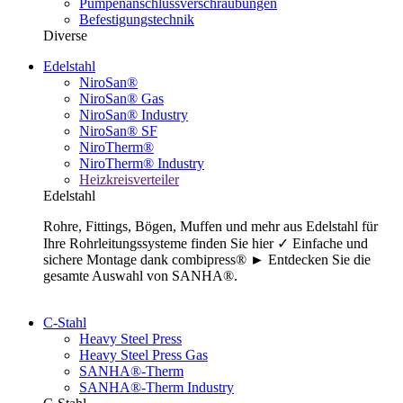
Pumpenanschlussverschraubungen
Befestigungstechnik
Diverse
Edelstahl
NiroSan®
NiroSan® Gas
NiroSan® Industry
NiroSan® SF
NiroTherm®
NiroTherm® Industry
Heizkreisverteiler
Edelstahl
Rohre, Fittings, Bögen, Muffen und mehr aus Edelstahl für
Ihre Rohrleitungssysteme finden Sie hier ✓ Einfache und
sichere Montage dank combipress® ► Entdecken Sie die
gesamte Auswahl von SANHA®.
C-Stahl
Heavy Steel Press
Heavy Steel Press Gas
SANHA®-Therm
SANHA®-Therm Industry