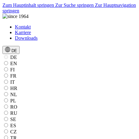
Zum Hauptinhalt springen
Zur Suche springen
Zur Hauptnavigation
springen
Kontakt
Karriere
Downloads
DE
DE
EN
FI
FR
IT
HR
NL
PL
RO
RU
SE
ES
CZ
TR