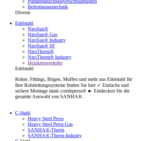
Pumpenanschlussverschraubungen
Befestigungstechnik
Diverse
Edelstahl
NiroSan®
NiroSan® Gas
NiroSan® Industry
NiroSan® SF
NiroTherm®
NiroTherm® Industry
Heizkreisverteiler
Edelstahl
Rohre, Fittings, Bögen, Muffen und mehr aus Edelstahl für
Ihre Rohrleitungssysteme finden Sie hier ✓ Einfache und
sichere Montage dank combipress® ► Entdecken Sie die
gesamte Auswahl von SANHA®.
C-Stahl
Heavy Steel Press
Heavy Steel Press Gas
SANHA®-Therm
SANHA®-Therm Industry