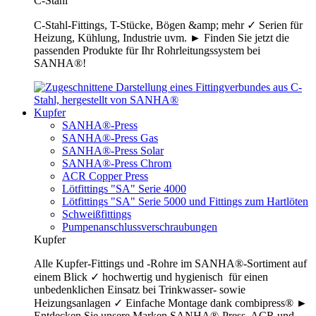
C-Stahl
C-Stahl-Fittings, T-Stücke, Bögen &amp; mehr ✓ Serien für
Heizung, Kühlung, Industrie uvm. ► Finden Sie jetzt die
passenden Produkte für Ihr Rohrleitungssystem bei
SANHA®!
Kupfer
SANHA®-Press
SANHA®-Press Gas
SANHA®-Press Solar
SANHA®-Press Chrom
ACR Copper Press
Lötfittings "SA" Serie 4000
Lötfittings "SA" Serie 5000 und Fittings zum Hartlöten
Schweißfittings
Pumpenanschlussverschraubungen
Kupfer
Alle Kupfer-Fittings und -Rohre im SANHA®-Sortiment auf
einem Blick ✓ hochwertig und hygienisch für einen
unbedenklichen Einsatz bei Trinkwasser- sowie
Heizungsanlagen ✓ Einfache Montage dank combipress® ►
Entdecken Sie unsere Marken SANHA®-Press, ACR und