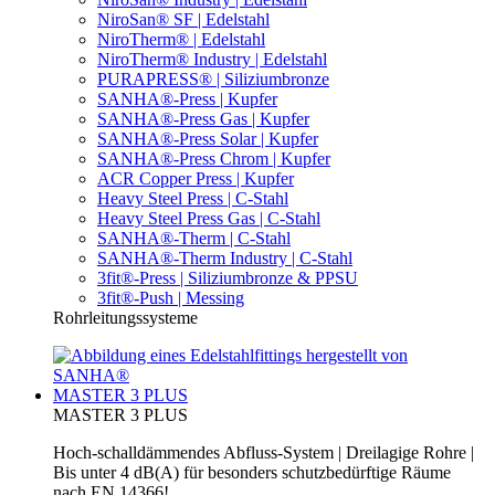
NiroSan® SF | Edelstahl
NiroTherm® | Edelstahl
NiroTherm® Industry | Edelstahl
PURAPRESS® | Siliziumbronze
SANHA®-Press | Kupfer
SANHA®-Press Gas | Kupfer
SANHA®-Press Solar | Kupfer
SANHA®-Press Chrom | Kupfer
ACR Copper Press | Kupfer
Heavy Steel Press | C-Stahl
Heavy Steel Press Gas | C-Stahl
SANHA®-Therm | C-Stahl
SANHA®-Therm Industry | C-Stahl
3fit®-Press | Siliziumbronze & PPSU
3fit®-Push | Messing
Rohrleitungssysteme
MASTER 3 PLUS
MASTER 3 PLUS
Hoch-schalldämmendes Abfluss-System | Dreilagige Rohre |
Bis unter 4 dB(A) für besonders schutzbedürftige Räume
nach EN 14366!