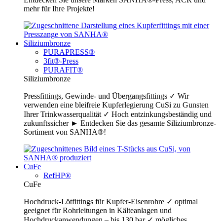
mehr für Ihre Projekte!
Siliziumbronze
PURAPRESS®
3fit®-Press
PURAFIT®
Siliziumbronze
Pressfittings, Gewinde- und Übergangsfittings ✓ Wir
verwenden eine bleifreie Kupferlegierung CuSi zu Gunsten
Ihrer Trinkwasserqualität ✓ Hoch entzinkungsbeständig und
zukunftssicher ► Entdecken Sie das gesamte Siliziumbronze-
Sortiment von SANHA®!
CuFe
RefHP®
CuFe
Hochdruck-Lötfittings für Kupfer-Eisenrohre ✓ optimal
geeignet für Rohrleitungen in Kälteanlagen und
Hochdruckanwendungen – bis 130 bar ✓ mögliches