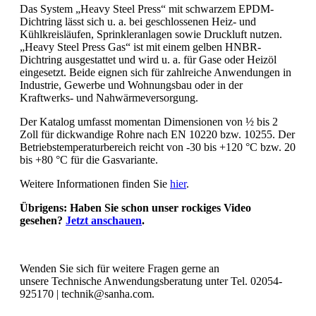
Das System „Heavy Steel Press“ mit schwarzem EPDM-
Dichtring lässt sich u. a. bei geschlossenen Heiz- und
Kühlkreisläufen, Sprinkleranlagen sowie Druckluft nutzen.
„Heavy Steel Press Gas“ ist mit einem gelben HNBR-
Dichtring ausgestattet und wird u. a. für Gase oder Heizöl
eingesetzt. Beide eignen sich für zahlreiche Anwendungen in
Industrie, Gewerbe und Wohnungsbau oder in der
Kraftwerks- und Nahwärmeversorgung.
Der Katalog umfasst momentan Dimensionen von ½ bis 2
Zoll für dickwandige Rohre nach EN 10220 bzw. 10255. Der
Betriebstemperaturbereich reicht von -30 bis +120 °C bzw. 20
bis +80 °C für die Gasvariante.
Weitere Informationen finden Sie
hier
.
Übrigens: Haben Sie schon unser rockiges Video
gesehen?
Jetzt anschauen
.
Wenden Sie sich für weitere Fragen gerne an
unsere Technische Anwendungsberatung unter Tel. 02054-
925170 |
technik@sanha.com
.