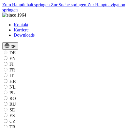
Zum Hauptinhalt springen
Zur Suche springen
Zur Hauptnavigation
springen
Kontakt
Karriere
Downloads
DE
DE
EN
FI
FR
IT
HR
NL
PL
RO
RU
SE
ES
CZ
TR