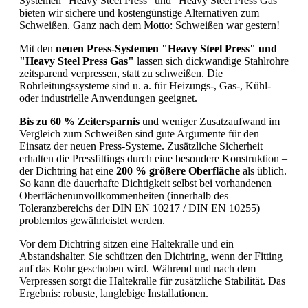
Systemen "Heavy Steel Press" und "Heavy Steel Press Gas"
bieten wir sichere und kostengünstige Alternativen zum
Schweißen. Ganz nach dem Motto: Schweißen war gestern!
Mit den
neuen Press-Systemen "Heavy Steel Press" und
"Heavy Steel Press Gas"
lassen sich dickwandige Stahlrohre
zeitsparend verpressen, statt zu schweißen. Die
Rohrleitungssysteme sind u. a. für Heizungs-, Gas-, Kühl-
oder industrielle Anwendungen geeignet.
Bis zu 60 % Zeitersparnis
und weniger Zusatzaufwand im
Vergleich zum Schweißen sind gute Argumente für den
Einsatz der neuen Press-Systeme. Zusätzliche Sicherheit
erhalten die Pressfittings durch eine besondere Konstruktion –
der Dichtring hat eine
200 % größere Oberfläche
als üblich.
So kann die dauerhafte Dichtigkeit selbst bei vorhandenen
Oberflächenunvollkommenheiten (innerhalb des
Toleranzbereichs der DIN EN 10217 / DIN EN 10255)
problemlos gewährleistet werden.
Vor dem Dichtring sitzen eine Haltekralle und ein
Abstandshalter. Sie schützen den Dichtring, wenn der Fitting
auf das Rohr geschoben wird. Während und nach dem
Verpressen sorgt die Haltekralle für zusätzliche Stabilität. Das
Ergebnis: robuste, langlebige Installationen.