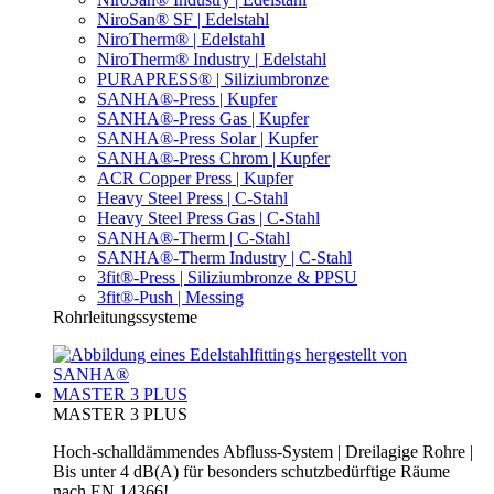
NiroSan® SF | Edelstahl
NiroTherm® | Edelstahl
NiroTherm® Industry | Edelstahl
PURAPRESS® | Siliziumbronze
SANHA®-Press | Kupfer
SANHA®-Press Gas | Kupfer
SANHA®-Press Solar | Kupfer
SANHA®-Press Chrom | Kupfer
ACR Copper Press | Kupfer
Heavy Steel Press | C-Stahl
Heavy Steel Press Gas | C-Stahl
SANHA®-Therm | C-Stahl
SANHA®-Therm Industry | C-Stahl
3fit®-Press | Siliziumbronze & PPSU
3fit®-Push | Messing
Rohrleitungssysteme
MASTER 3 PLUS
MASTER 3 PLUS
Hoch-schalldämmendes Abfluss-System | Dreilagige Rohre |
Bis unter 4 dB(A) für besonders schutzbedürftige Räume
nach EN 14366!