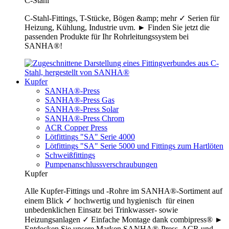
C-Stahl
C-Stahl-Fittings, T-Stücke, Bögen &amp; mehr ✓ Serien für
Heizung, Kühlung, Industrie uvm. ► Finden Sie jetzt die
passenden Produkte für Ihr Rohrleitungssystem bei
SANHA®!
Kupfer
SANHA®-Press
SANHA®-Press Gas
SANHA®-Press Solar
SANHA®-Press Chrom
ACR Copper Press
Lötfittings "SA" Serie 4000
Lötfittings "SA" Serie 5000 und Fittings zum Hartlöten
Schweißfittings
Pumpenanschlussverschraubungen
Kupfer
Alle Kupfer-Fittings und -Rohre im SANHA®-Sortiment auf
einem Blick ✓ hochwertig und hygienisch für einen
unbedenklichen Einsatz bei Trinkwasser- sowie
Heizungsanlagen ✓ Einfache Montage dank combipress® ►
Entdecken Sie unsere Marken SANHA®-Press, ACR und