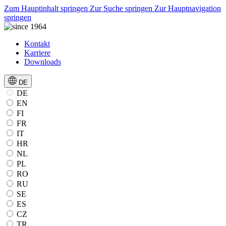
Zum Hauptinhalt springen
Zur Suche springen
Zur Hauptnavigation
springen
Kontakt
Karriere
Downloads
DE
DE
EN
FI
FR
IT
HR
NL
PL
RO
RU
SE
ES
CZ
TR