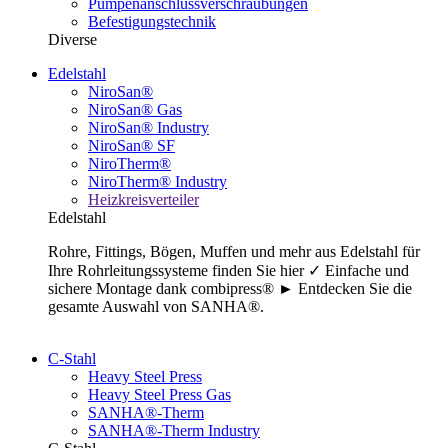
Pumpenanschlussverschraubungen
Befestigungstechnik
Diverse
Edelstahl
NiroSan®
NiroSan® Gas
NiroSan® Industry
NiroSan® SF
NiroTherm®
NiroTherm® Industry
Heizkreisverteiler
Edelstahl
Rohre, Fittings, Bögen, Muffen und mehr aus Edelstahl für
Ihre Rohrleitungssysteme finden Sie hier ✓ Einfache und
sichere Montage dank combipress® ► Entdecken Sie die
gesamte Auswahl von SANHA®.
C-Stahl
Heavy Steel Press
Heavy Steel Press Gas
SANHA®-Therm
SANHA®-Therm Industry