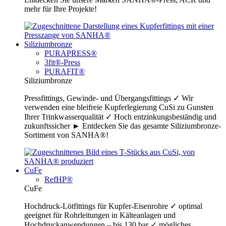
mehr für Ihre Projekte!
Siliziumbronze
PURAPRESS®
3fit®-Press
PURAFIT®
Siliziumbronze
Pressfittings, Gewinde- und Übergangsfittings ✓ Wir
verwenden eine bleifreie Kupferlegierung CuSi zu Gunsten
Ihrer Trinkwasserqualität ✓ Hoch entzinkungsbeständig und
zukunftssicher ► Entdecken Sie das gesamte Siliziumbronze-
Sortiment von SANHA®!
CuFe
RefHP®
CuFe
Hochdruck-Lötfittings für Kupfer-Eisenrohre ✓ optimal
geeignet für Rohrleitungen in Kälteanlagen und
Hochdruckanwendungen – bis 130 bar ✓ mögliches