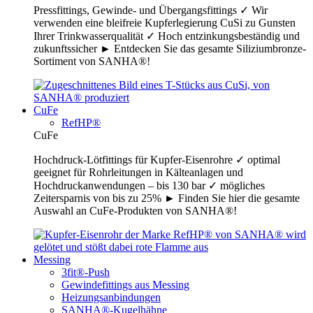
Pressfittings, Gewinde- und Übergangsfittings ✓ Wir
verwenden eine bleifreie Kupferlegierung CuSi zu Gunsten
Ihrer Trinkwasserqualität ✓ Hoch entzinkungsbeständig und
zukunftssicher ► Entdecken Sie das gesamte Siliziumbronze-
Sortiment von SANHA®!
CuFe
RefHP®
CuFe
Hochdruck-Lötfittings für Kupfer-Eisenrohre ✓ optimal
geeignet für Rohrleitungen in Kälteanlagen und
Hochdruckanwendungen – bis 130 bar ✓ mögliches
Zeitersparnis von bis zu 25% ► Finden Sie hier die gesamte
Auswahl an CuFe-Produkten von SANHA®!
Messing
3fit®-Push
Gewindefittings aus Messing
Heizungsanbindungen
SANHA®-Kugelhähne