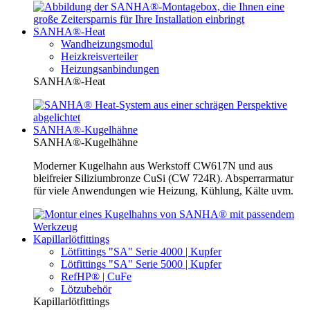
SANHA®-Heat
Wandheizungsmodul
Heizkreisverteiler
Heizungsanbindungen
SANHA®-Heat
SANHA®-Kugelhähne
SANHA®-Kugelhähne
Moderner Kugelhahn aus Werkstoff CW617N und aus
bleifreier Siliziumbronze CuSi (CW 724R). Absperrarmatur
für viele Anwendungen wie Heizung, Kühlung, Kälte uvm.
Kapillarlötfittings
Lötfittings "SA" Serie 4000 | Kupfer
Lötfittings "SA" Serie 5000 | Kupfer
RefHP® | CuFe
Lötzubehör
Kapillarlötfittings