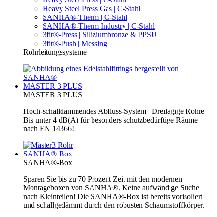
Heavy Steel Press Gas | C-Stahl
SANHA®-Therm | C-Stahl
SANHA®-Therm Industry | C-Stahl
3fit®-Press | Siliziumbronze & PPSU
3fit®-Push | Messing
Rohrleitungssysteme
MASTER 3 PLUS
MASTER 3 PLUS
Hoch-schalldämmendes Abfluss-System | Dreilagige Rohre |
Bis unter 4 dB(A) für besonders schutzbedürftige Räume
nach EN 14366!
SANHA®-Box
SANHA®-Box
Sparen Sie bis zu 70 Prozent Zeit mit den modernen
Montageboxen von SANHA®. Keine aufwändige Suche
nach Kleinteilen! Die SANHA®-Box ist bereits vorisoliert
und schallgedämmt durch den robusten Schaumstoffkörper.