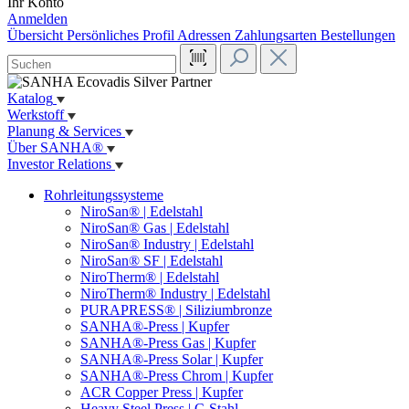
Ihr Konto
Anmelden
Übersicht
Persönliches Profil
Adressen
Zahlungsarten
Bestellungen
Katalog
Werkstoff
Planung & Services
Über SANHA®
Investor Relations
Rohrleitungssysteme
NiroSan® | Edelstahl
NiroSan® Gas | Edelstahl
NiroSan® Industry | Edelstahl
NiroSan® SF | Edelstahl
NiroTherm® | Edelstahl
NiroTherm® Industry | Edelstahl
PURAPRESS® | Siliziumbronze
SANHA®-Press | Kupfer
SANHA®-Press Gas | Kupfer
SANHA®-Press Solar | Kupfer
SANHA®-Press Chrom | Kupfer
ACR Copper Press | Kupfer
Heavy Steel Press | C-Stahl