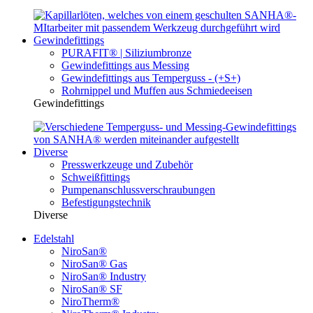
Gewindefittings
PURAFIT® | Siliziumbronze
Gewindefittings aus Messing
Gewindefittings aus Temperguss - (+S+)
Rohrnippel und Muffen aus Schmiedeeisen
Gewindefittings
Diverse
Presswerkzeuge und Zubehör
Schweißfittings
Pumpenanschlussverschraubungen
Befestigungstechnik
Diverse
Edelstahl
NiroSan®
NiroSan® Gas
NiroSan® Industry
NiroSan® SF
NiroTherm®