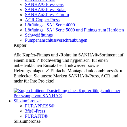
SANHA®-Press Gas
SANHA®-Press Solar
SANHA®-Press Chrom
ACR Copper Press
Lötfittings "SA" Serie 4000
Lötfittings "SA" Serie 5000 und Fittings zum Hartlöten
Schweißfittings
Pumpenanschlussverschraubungen
Kupfer
Alle Kupfer-Fittings und -Rohre im SANHA®-Sortiment auf
einem Blick ✓ hochwertig und hygienisch für einen
unbedenklichen Einsatz bei Trinkwasser- sowie
Heizungsanlagen ✓ Einfache Montage dank combipress® ►
Entdecken Sie unsere Marken SANHA®-Press, ACR und
mehr für Ihre Projekte!
Siliziumbronze
PURAPRESS®
3fit®-Press
PURAFIT®
Siliziumbronze