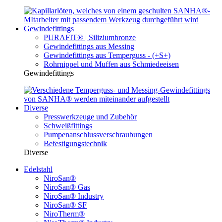
Gewindefittings
PURAFIT® | Siliziumbronze
Gewindefittings aus Messing
Gewindefittings aus Temperguss - (+S+)
Rohrnippel und Muffen aus Schmiedeeisen
Gewindefittings
Diverse
Presswerkzeuge und Zubehör
Schweißfittings
Pumpenanschlussverschraubungen
Befestigungstechnik
Diverse
Edelstahl
NiroSan®
NiroSan® Gas
NiroSan® Industry
NiroSan® SF
NiroTherm®