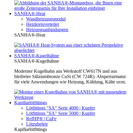
SANHA®-Heat
Wandheizungsmodul
Heizkreisverteiler
Heizungsanbindungen
SANHA®-Heat
SANHA®-Kugelhähne
SANHA®-Kugelhähne
Moderner Kugelhahn aus Werkstoff CW617N und aus
bleifreier Siliziumbronze CuSi (CW 724R). Absperrarmatur
für viele Anwendungen wie Heizung, Kühlung, Kälte uvm.
Kapillarlötfittings
Lötfittings "SA" Serie 4000 | Kupfer
Lötfittings "SA" Serie 5000 | Kupfer
RefHP® | CuFe
Lötzubehör
Kapillarlötfittings