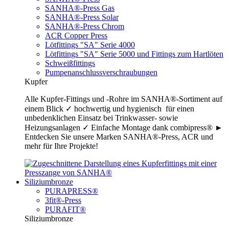
SANHA®-Press Gas
SANHA®-Press Solar
SANHA®-Press Chrom
ACR Copper Press
Lötfittings "SA" Serie 4000
Lötfittings "SA" Serie 5000 und Fittings zum Hartlöten
Schweißfittings
Pumpenanschlussverschraubungen
Kupfer
Alle Kupfer-Fittings und -Rohre im SANHA®-Sortiment auf
einem Blick ✓ hochwertig und hygienisch für einen
unbedenklichen Einsatz bei Trinkwasser- sowie
Heizungsanlagen ✓ Einfache Montage dank combipress® ►
Entdecken Sie unsere Marken SANHA®-Press, ACR und
mehr für Ihre Projekte!
Siliziumbronze
PURAPRESS®
3fit®-Press
PURAFIT®
Siliziumbronze