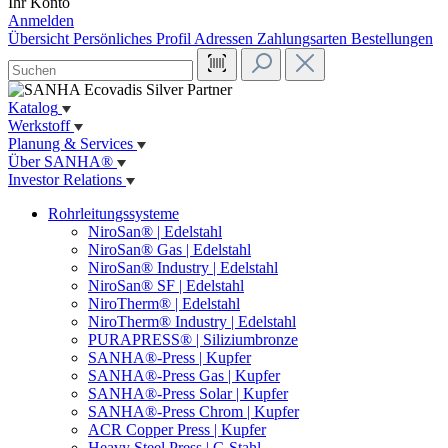
Ihr Konto
Anmelden
Übersicht
Persönliches Profil
Adressen
Zahlungsarten
Bestellungen
Katalog
Werkstoff
Planung & Services
Über SANHA®
Investor Relations
Rohrleitungssysteme
NiroSan® | Edelstahl
NiroSan® Gas | Edelstahl
NiroSan® Industry | Edelstahl
NiroSan® SF | Edelstahl
NiroTherm® | Edelstahl
NiroTherm® Industry | Edelstahl
PURAPRESS® | Siliziumbronze
SANHA®-Press | Kupfer
SANHA®-Press Gas | Kupfer
SANHA®-Press Solar | Kupfer
SANHA®-Press Chrom | Kupfer
ACR Copper Press | Kupfer
Heavy Steel Press | C-Stahl