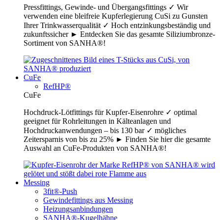
Pressfittings, Gewinde- und Übergangsfittings ✓ Wir
verwenden eine bleifreie Kupferlegierung CuSi zu Gunsten
Ihrer Trinkwasserqualität ✓ Hoch entzinkungsbeständig und
zukunftssicher ► Entdecken Sie das gesamte Siliziumbronze-
Sortiment von SANHA®!
CuFe
RefHP®
CuFe
Hochdruck-Lötfittings für Kupfer-Eisenrohre ✓ optimal
geeignet für Rohrleitungen in Kälteanlagen und
Hochdruckanwendungen – bis 130 bar ✓ mögliches
Zeitersparnis von bis zu 25% ► Finden Sie hier die gesamte
Auswahl an CuFe-Produkten von SANHA®!
Messing
3fit®-Push
Gewindefittings aus Messing
Heizungsanbindungen
SANHA®-Kugelhähne