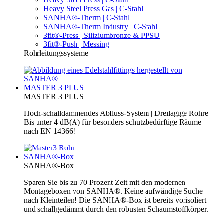
Heavy Steel Press Gas | C-Stahl
SANHA®-Therm | C-Stahl
SANHA®-Therm Industry | C-Stahl
3fit®-Press | Siliziumbronze & PPSU
3fit®-Push | Messing
Rohrleitungssysteme
MASTER 3 PLUS
MASTER 3 PLUS
Hoch-schalldämmendes Abfluss-System | Dreilagige Rohre |
Bis unter 4 dB(A) für besonders schutzbedürftige Räume
nach EN 14366!
SANHA®-Box
SANHA®-Box
Sparen Sie bis zu 70 Prozent Zeit mit den modernen
Montageboxen von SANHA®. Keine aufwändige Suche
nach Kleinteilen! Die SANHA®-Box ist bereits vorisoliert
und schallgedämmt durch den robusten Schaumstoffkörper.