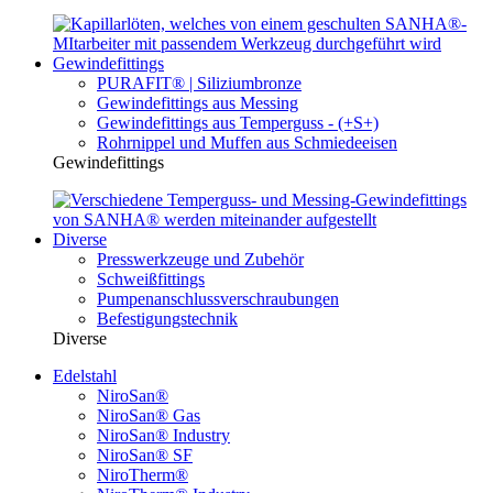
Gewindefittings
PURAFIT® | Siliziumbronze
Gewindefittings aus Messing
Gewindefittings aus Temperguss - (+S+)
Rohrnippel und Muffen aus Schmiedeeisen
Gewindefittings
Diverse
Presswerkzeuge und Zubehör
Schweißfittings
Pumpenanschlussverschraubungen
Befestigungstechnik
Diverse
Edelstahl
NiroSan®
NiroSan® Gas
NiroSan® Industry
NiroSan® SF
NiroTherm®