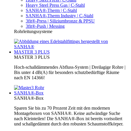
Heavy Steel Press Gas | C-Stahl
SANHA®-Therm | C-Stahl
SANHA®-Therm Industry | C-Stahl
3fit®-Press | Siliziumbronze & PPSU
3fit®-Push | Messing
Rohrleitungssysteme
MASTER 3 PLUS
MASTER 3 PLUS
Hoch-schalldämmendes Abfluss-System | Dreilagige Rohre |
Bis unter 4 dB(A) für besonders schutzbedürftige Räume
nach EN 14366!
SANHA®-Box
SANHA®-Box
Sparen Sie bis zu 70 Prozent Zeit mit den modernen
Montageboxen von SANHA®. Keine aufwändige Suche
nach Kleinteilen! Die SANHA®-Box ist bereits vorisoliert
und schallgedämmt durch den robusten Schaumstoffkörper.