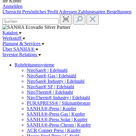
Ihr Konto
Anmelden
Übersicht
Persönliches Profil
Adressen
Zahlungsarten
Bestellungen
Katalog
Werkstoff
Planung & Services
Über SANHA®
Investor Relations
Rohrleitungssysteme
NiroSan® | Edelstahl
NiroSan® Gas | Edelstahl
NiroSan® Industry | Edelstahl
NiroSan® SF | Edelstahl
NiroTherm® | Edelstahl
NiroTherm® Industry | Edelstahl
PURAPRESS® | Siliziumbronze
SANHA®-Press | Kupfer
SANHA®-Press Gas | Kupfer
SANHA®-Press Solar | Kupfer
SANHA®-Press Chrom | Kupfer
ACR Copper Press | Kupfer
Heavy Steel Press | C-Stahl