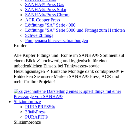
SANHA®-Press Gas
SANHA®-Press Solar
SANHA®-Press Chrom
ACR Copper Press
Lötfittings "SA" Serie 4000
Lötfittings "SA" Serie 5000 und Fittings zum Hartlöten
Schweißfittings
Pumpenanschlussverschraubungen
Kupfer
Alle Kupfer-Fittings und -Rohre im SANHA®-Sortiment auf
einem Blick ✓ hochwertig und hygienisch für einen
unbedenklichen Einsatz bei Trinkwasser- sowie
Heizungsanlagen ✓ Einfache Montage dank combipress® ►
Entdecken Sie unsere Marken SANHA®-Press, ACR und
mehr für Ihre Projekte!
Siliziumbronze
PURAPRESS®
3fit®-Press
PURAFIT®
Siliziumbronze