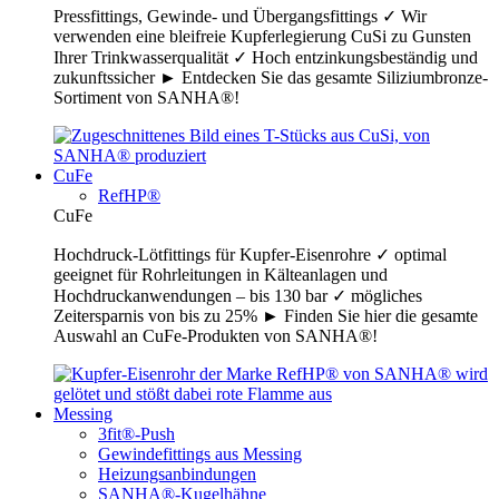
Pressfittings, Gewinde- und Übergangsfittings ✓ Wir
verwenden eine bleifreie Kupferlegierung CuSi zu Gunsten
Ihrer Trinkwasserqualität ✓ Hoch entzinkungsbeständig und
zukunftssicher ► Entdecken Sie das gesamte Siliziumbronze-
Sortiment von SANHA®!
CuFe
RefHP®
CuFe
Hochdruck-Lötfittings für Kupfer-Eisenrohre ✓ optimal
geeignet für Rohrleitungen in Kälteanlagen und
Hochdruckanwendungen – bis 130 bar ✓ mögliches
Zeitersparnis von bis zu 25% ► Finden Sie hier die gesamte
Auswahl an CuFe-Produkten von SANHA®!
Messing
3fit®-Push
Gewindefittings aus Messing
Heizungsanbindungen
SANHA®-Kugelhähne