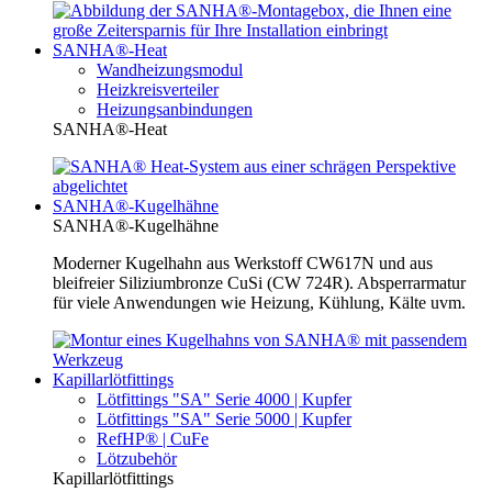
SANHA®-Heat
Wandheizungsmodul
Heizkreisverteiler
Heizungsanbindungen
SANHA®-Heat
SANHA®-Kugelhähne
SANHA®-Kugelhähne
Moderner Kugelhahn aus Werkstoff CW617N und aus
bleifreier Siliziumbronze CuSi (CW 724R). Absperrarmatur
für viele Anwendungen wie Heizung, Kühlung, Kälte uvm.
Kapillarlötfittings
Lötfittings "SA" Serie 4000 | Kupfer
Lötfittings "SA" Serie 5000 | Kupfer
RefHP® | CuFe
Lötzubehör
Kapillarlötfittings