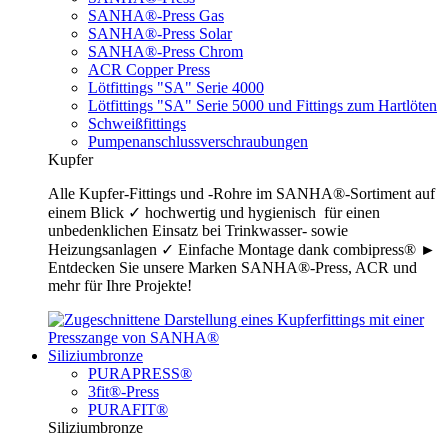
SANHA®-Press Gas
SANHA®-Press Solar
SANHA®-Press Chrom
ACR Copper Press
Lötfittings "SA" Serie 4000
Lötfittings "SA" Serie 5000 und Fittings zum Hartlöten
Schweißfittings
Pumpenanschlussverschraubungen
Kupfer
Alle Kupfer-Fittings und -Rohre im SANHA®-Sortiment auf
einem Blick ✓ hochwertig und hygienisch für einen
unbedenklichen Einsatz bei Trinkwasser- sowie
Heizungsanlagen ✓ Einfache Montage dank combipress® ►
Entdecken Sie unsere Marken SANHA®-Press, ACR und
mehr für Ihre Projekte!
Siliziumbronze
PURAPRESS®
3fit®-Press
PURAFIT®
Siliziumbronze