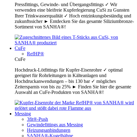
Pressfittings, Gewinde- und Übergangsfittings ✓ Wir
verwenden eine bleifreie Kupferlegierung CuSi zu Gunsten
Ihrer Trinkwasserqualität ✓ Hoch entzinkungsbeständig und
zukunftssicher ► Entdecken Sie das gesamte Siliziumbronze-
Sortiment von SANHA®!
CuFe
RefHP®
CuFe
Hochdruck-Lötfittings für Kupfer-Eisenrohre ✓ optimal
geeignet für Rohrleitungen in Kälteanlagen und
Hochdruckanwendungen – bis 130 bar ✓ mögliches
Zeitersparnis von bis zu 25% ► Finden Sie hier die gesamte
Auswahl an CuFe-Produkten von SANHA®!
Messing
3fit®-Push
Gewindefittings aus Messing
Heizungsanbindungen
SANHA®-Kugelhähne