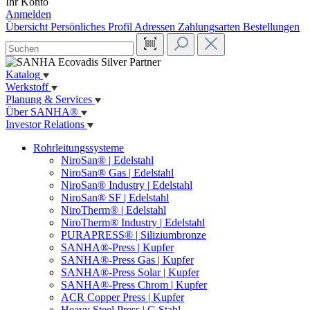
Ihr Konto
Anmelden
Übersicht
Persönliches Profil
Adressen
Zahlungsarten
Bestellungen
Katalog
Werkstoff
Planung & Services
Über SANHA®
Investor Relations
Rohrleitungssysteme
NiroSan® | Edelstahl
NiroSan® Gas | Edelstahl
NiroSan® Industry | Edelstahl
NiroSan® SF | Edelstahl
NiroTherm® | Edelstahl
NiroTherm® Industry | Edelstahl
PURAPRESS® | Siliziumbronze
SANHA®-Press | Kupfer
SANHA®-Press Gas | Kupfer
SANHA®-Press Solar | Kupfer
SANHA®-Press Chrom | Kupfer
ACR Copper Press | Kupfer
Heavy Steel Press | C-Stahl