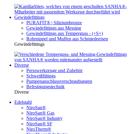
Gewindefittings
PURAFIT® | Siliziumbronze
Gewindefittings aus Messing
Gewindefittings aus Temperguss - (+S+)
Rohrnippel und Muffen aus Schmiedeeisen
Gewindefittings
Diverse
Presswerkzeuge und Zubehör
Schweißfittings
Pumpenanschlussverschraubungen
Befestigungstechnik
Diverse
Edelstahl
NiroSan®
NiroSan® Gas
NiroSan® Industry
NiroSan® SF
NiroTherm®