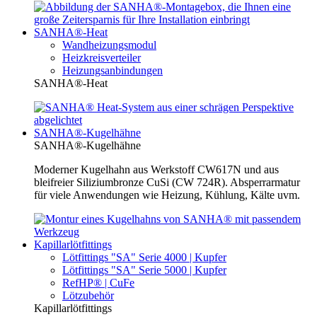
SANHA®-Heat
Wandheizungsmodul
Heizkreisverteiler
Heizungsanbindungen
SANHA®-Heat
SANHA®-Kugelhähne
SANHA®-Kugelhähne
Moderner Kugelhahn aus Werkstoff CW617N und aus
bleifreier Siliziumbronze CuSi (CW 724R). Absperrarmatur
für viele Anwendungen wie Heizung, Kühlung, Kälte uvm.
Kapillarlötfittings
Lötfittings "SA" Serie 4000 | Kupfer
Lötfittings "SA" Serie 5000 | Kupfer
RefHP® | CuFe
Lötzubehör
Kapillarlötfittings