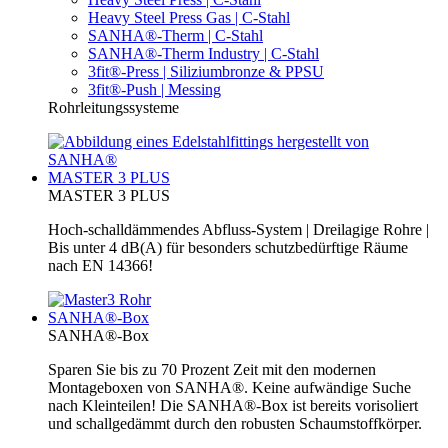
Heavy Steel Press Gas | C-Stahl
SANHA®-Therm | C-Stahl
SANHA®-Therm Industry | C-Stahl
3fit®-Press | Siliziumbronze & PPSU
3fit®-Push | Messing
Rohrleitungssysteme
MASTER 3 PLUS
MASTER 3 PLUS
Hoch-schalldämmendes Abfluss-System | Dreilagige Rohre |
Bis unter 4 dB(A) für besonders schutzbedürftige Räume
nach EN 14366!
SANHA®-Box
SANHA®-Box
Sparen Sie bis zu 70 Prozent Zeit mit den modernen
Montageboxen von SANHA®. Keine aufwändige Suche
nach Kleinteilen! Die SANHA®-Box ist bereits vorisoliert
und schallgedämmt durch den robusten Schaumstoffkörper.