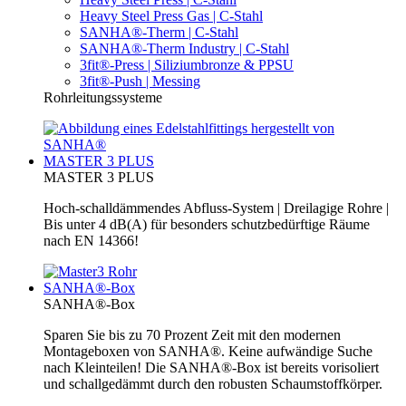
Heavy Steel Press Gas | C-Stahl
SANHA®-Therm | C-Stahl
SANHA®-Therm Industry | C-Stahl
3fit®-Press | Siliziumbronze & PPSU
3fit®-Push | Messing
Rohrleitungssysteme
MASTER 3 PLUS
MASTER 3 PLUS
Hoch-schalldämmendes Abfluss-System | Dreilagige Rohre |
Bis unter 4 dB(A) für besonders schutzbedürftige Räume
nach EN 14366!
SANHA®-Box
SANHA®-Box
Sparen Sie bis zu 70 Prozent Zeit mit den modernen
Montageboxen von SANHA®. Keine aufwändige Suche
nach Kleinteilen! Die SANHA®-Box ist bereits vorisoliert
und schallgedämmt durch den robusten Schaumstoffkörper.