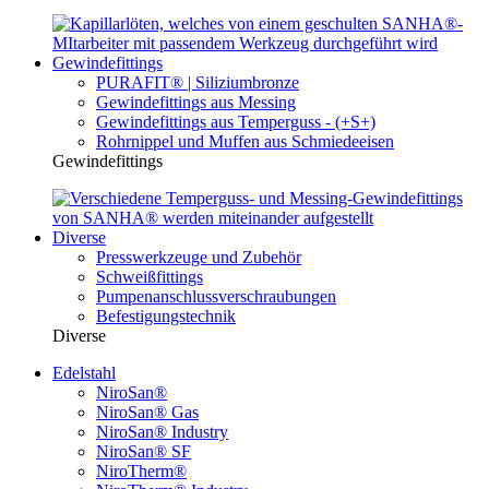
Gewindefittings
PURAFIT® | Siliziumbronze
Gewindefittings aus Messing
Gewindefittings aus Temperguss - (+S+)
Rohrnippel und Muffen aus Schmiedeeisen
Gewindefittings
Diverse
Presswerkzeuge und Zubehör
Schweißfittings
Pumpenanschlussverschraubungen
Befestigungstechnik
Diverse
Edelstahl
NiroSan®
NiroSan® Gas
NiroSan® Industry
NiroSan® SF
NiroTherm®