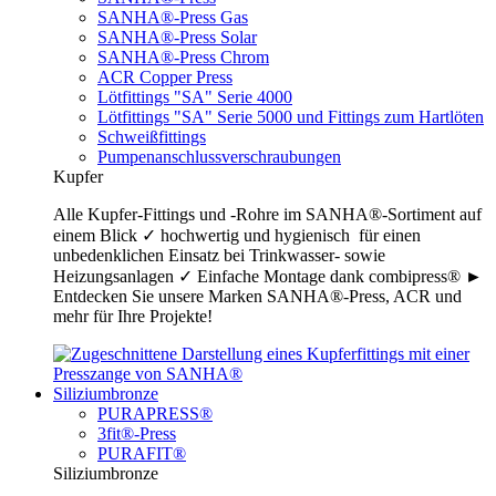
SANHA®-Press Gas
SANHA®-Press Solar
SANHA®-Press Chrom
ACR Copper Press
Lötfittings "SA" Serie 4000
Lötfittings "SA" Serie 5000 und Fittings zum Hartlöten
Schweißfittings
Pumpenanschlussverschraubungen
Kupfer
Alle Kupfer-Fittings und -Rohre im SANHA®-Sortiment auf
einem Blick ✓ hochwertig und hygienisch für einen
unbedenklichen Einsatz bei Trinkwasser- sowie
Heizungsanlagen ✓ Einfache Montage dank combipress® ►
Entdecken Sie unsere Marken SANHA®-Press, ACR und
mehr für Ihre Projekte!
Siliziumbronze
PURAPRESS®
3fit®-Press
PURAFIT®
Siliziumbronze