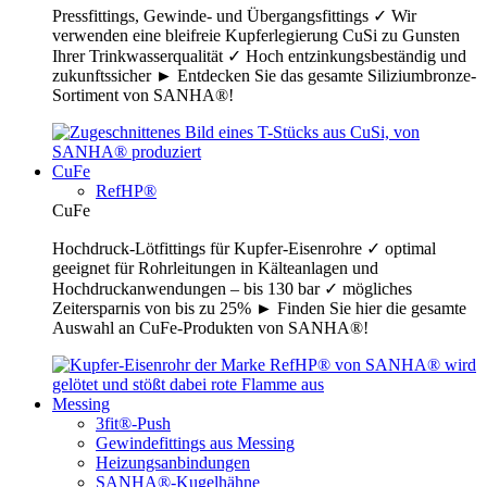
Pressfittings, Gewinde- und Übergangsfittings ✓ Wir
verwenden eine bleifreie Kupferlegierung CuSi zu Gunsten
Ihrer Trinkwasserqualität ✓ Hoch entzinkungsbeständig und
zukunftssicher ► Entdecken Sie das gesamte Siliziumbronze-
Sortiment von SANHA®!
CuFe
RefHP®
CuFe
Hochdruck-Lötfittings für Kupfer-Eisenrohre ✓ optimal
geeignet für Rohrleitungen in Kälteanlagen und
Hochdruckanwendungen – bis 130 bar ✓ mögliches
Zeitersparnis von bis zu 25% ► Finden Sie hier die gesamte
Auswahl an CuFe-Produkten von SANHA®!
Messing
3fit®-Push
Gewindefittings aus Messing
Heizungsanbindungen
SANHA®-Kugelhähne