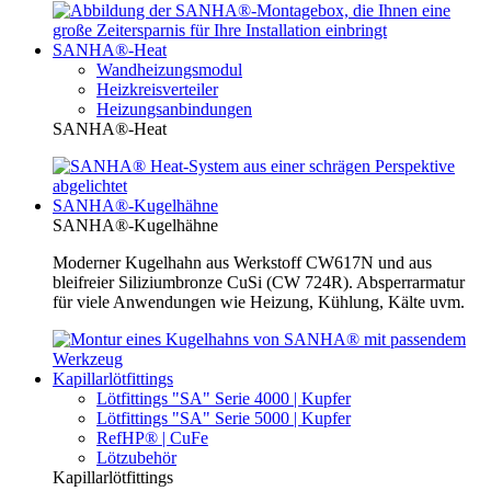
SANHA®-Heat
Wandheizungsmodul
Heizkreisverteiler
Heizungsanbindungen
SANHA®-Heat
SANHA®-Kugelhähne
SANHA®-Kugelhähne
Moderner Kugelhahn aus Werkstoff CW617N und aus
bleifreier Siliziumbronze CuSi (CW 724R). Absperrarmatur
für viele Anwendungen wie Heizung, Kühlung, Kälte uvm.
Kapillarlötfittings
Lötfittings "SA" Serie 4000 | Kupfer
Lötfittings "SA" Serie 5000 | Kupfer
RefHP® | CuFe
Lötzubehör
Kapillarlötfittings