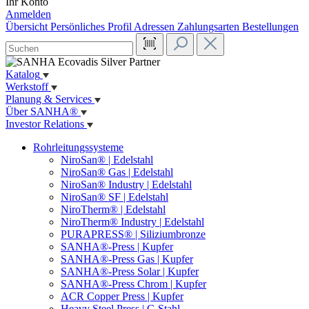
Ihr Konto
Anmelden
Übersicht
Persönliches Profil
Adressen
Zahlungsarten
Bestellungen
Katalog
Werkstoff
Planung & Services
Über SANHA®
Investor Relations
Rohrleitungssysteme
NiroSan® | Edelstahl
NiroSan® Gas | Edelstahl
NiroSan® Industry | Edelstahl
NiroSan® SF | Edelstahl
NiroTherm® | Edelstahl
NiroTherm® Industry | Edelstahl
PURAPRESS® | Siliziumbronze
SANHA®-Press | Kupfer
SANHA®-Press Gas | Kupfer
SANHA®-Press Solar | Kupfer
SANHA®-Press Chrom | Kupfer
ACR Copper Press | Kupfer
Heavy Steel Press | C-Stahl