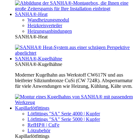
SANHA®-Heat
Wandheizungsmodul
Heizkreisverteiler
Heizungsanbindungen
SANHA®-Heat
SANHA®-Kugelhähne
SANHA®-Kugelhähne
Moderner Kugelhahn aus Werkstoff CW617N und aus
bleifreier Siliziumbronze CuSi (CW 724R). Absperrarmatur
für viele Anwendungen wie Heizung, Kühlung, Kälte uvm.
Kapillarlötfittings
Lötfittings "SA" Serie 4000 | Kupfer
Lötfittings "SA" Serie 5000 | Kupfer
RefHP® | CuFe
Lötzubehör
Kapillarlötfittings