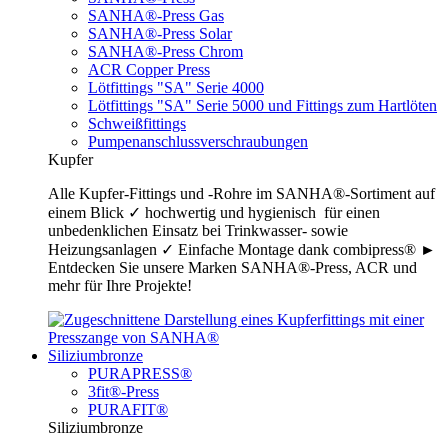
SANHA®-Press Gas
SANHA®-Press Solar
SANHA®-Press Chrom
ACR Copper Press
Lötfittings "SA" Serie 4000
Lötfittings "SA" Serie 5000 und Fittings zum Hartlöten
Schweißfittings
Pumpenanschlussverschraubungen
Kupfer
Alle Kupfer-Fittings und -Rohre im SANHA®-Sortiment auf
einem Blick ✓ hochwertig und hygienisch für einen
unbedenklichen Einsatz bei Trinkwasser- sowie
Heizungsanlagen ✓ Einfache Montage dank combipress® ►
Entdecken Sie unsere Marken SANHA®-Press, ACR und
mehr für Ihre Projekte!
Siliziumbronze
PURAPRESS®
3fit®-Press
PURAFIT®
Siliziumbronze