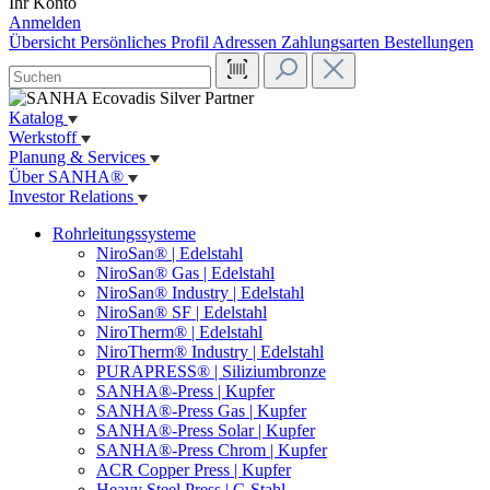
Ihr Konto
Anmelden
Übersicht
Persönliches Profil
Adressen
Zahlungsarten
Bestellungen
Katalog
Werkstoff
Planung & Services
Über SANHA®
Investor Relations
Rohrleitungssysteme
NiroSan® | Edelstahl
NiroSan® Gas | Edelstahl
NiroSan® Industry | Edelstahl
NiroSan® SF | Edelstahl
NiroTherm® | Edelstahl
NiroTherm® Industry | Edelstahl
PURAPRESS® | Siliziumbronze
SANHA®-Press | Kupfer
SANHA®-Press Gas | Kupfer
SANHA®-Press Solar | Kupfer
SANHA®-Press Chrom | Kupfer
ACR Copper Press | Kupfer
Heavy Steel Press | C-Stahl