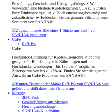
Pressfittings, Gewinde- und Übergangsfittings ✓ Wir
verwenden eine bleifreie Kupferlegierung CuSi zu Gunsten
Ihrer Trinkwasserqualität ✓ Hoch entzinkungsbeständig und
zukunftssicher ► Entdecken Sie das gesamte Siliziumbronze-
Sortiment von SANHA®!
CuFe
RefHP®
CuFe
Hochdruck-Lötfittings für Kupfer-Eisenrohre ✓ optimal
geeignet für Rohrleitungen in Kälteanlagen und
Hochdruckanwendungen – bis 130 bar ✓ mögliches
Zeitersparnis von bis zu 25% ► Finden Sie hier die gesamte
Auswahl an CuFe-Produkten von SANHA®!
Messing
3fit®-Push
Gewindefittings aus Messing
Heizungsanbindungen
SANHA®-Kugelhähne