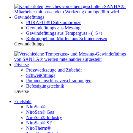
Gewindefittings
PURAFIT® | Siliziumbronze
Gewindefittings aus Messing
Gewindefittings aus Temperguss - (+S+)
Rohrnippel und Muffen aus Schmiedeeisen
Gewindefittings
Diverse
Presswerkzeuge und Zubehör
Schweißfittings
Pumpenanschlussverschraubungen
Befestigungstechnik
Diverse
Edelstahl
NiroSan®
NiroSan® Gas
NiroSan® Industry
NiroSan® SF
NiroTherm®