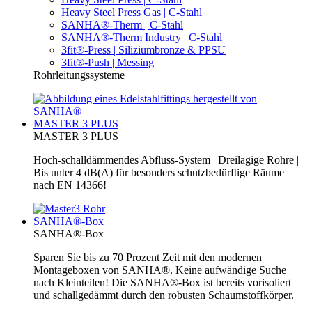
Heavy Steel Press Gas | C-Stahl
SANHA®-Therm | C-Stahl
SANHA®-Therm Industry | C-Stahl
3fit®-Press | Siliziumbronze & PPSU
3fit®-Push | Messing
Rohrleitungssysteme
MASTER 3 PLUS
MASTER 3 PLUS
Hoch-schalldämmendes Abfluss-System | Dreilagige Rohre |
Bis unter 4 dB(A) für besonders schutzbedürftige Räume
nach EN 14366!
SANHA®-Box
SANHA®-Box
Sparen Sie bis zu 70 Prozent Zeit mit den modernen
Montageboxen von SANHA®. Keine aufwändige Suche
nach Kleinteilen! Die SANHA®-Box ist bereits vorisoliert
und schallgedämmt durch den robusten Schaumstoffkörper.