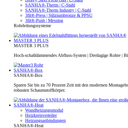
SANHA®-Therm | C-Stahl
SANHA®-Therm Industry | C-Stahl
3fit®-Press | Siliziumbronze & PPSU
3fit®-Push | Messing
Rohrleitungssysteme
MASTER 3 PLUS
MASTER 3 PLUS
Hoch-schalldämmendes Abfluss-System | Dreilagige Rohre | Bi
SANHA®-Box
SANHA®-Box
Sparen Sie bis zu 70 Prozent Zeit mit den modernen Montage
robusten Schaumstoffkörper.
SANHA®-Heat
Wandheizungsmodul
Heizkreisverteiler
Heizungsanbindungen
SANHA®-Heat