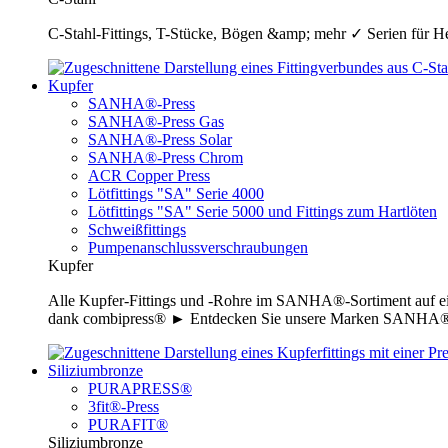
C-Stahl-Fittings, T-Stücke, Bögen &amp; mehr ✓ Serien für H
Kupfer
SANHA®-Press
SANHA®-Press Gas
SANHA®-Press Solar
SANHA®-Press Chrom
ACR Copper Press
Lötfittings "SA" Serie 4000
Lötfittings "SA" Serie 5000 und Fittings zum Hartlöten
Schweißfittings
Pumpenanschlussverschraubungen
Kupfer
Alle Kupfer-Fittings und -Rohre im SANHA®-Sortiment auf ei
dank combipress® ► Entdecken Sie unsere Marken SANHA®-P
Siliziumbronze
PURAPRESS®
3fit®-Press
PURAFIT®
Siliziumbronze