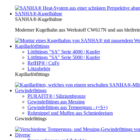
SANHA®-Kugelhähne
SANHA®-Kugelhähne
Moderner Kugelhahn aus Werkstoff CW617N und aus bleifreie
Kapillarlötfittings
Lötfittings "SA" Serie 4000 | Kupfer
Lötfittings "SA" Serie 5000 | Kupfer
RefHP® | CuFe
Lötzubehör
Kapillarlötfittings
Gewindefittings
PURAFIT® | Siliziumbronze
Gewindefittings aus Messing
Gewindefittings aus Temperguss - (+S+)
Rohrnippel und Muffen aus Schmiedeeisen
Gewindefittings
Diverse