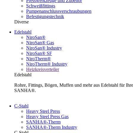
Presswerkzeuge und Zubehör
Schweißfittings
Pumpenanschlussverschraubungen
Befestigungstechnik
Diverse
Edelstahl
NiroSan®
NiroSan® Gas
NiroSan® Industry
NiroSan® SF
NiroTherm®
NiroTherm® Industry
Heizkreisverteiler
Edelstahl
Rohre, Fittings, Bögen, Muffen und mehr aus Edelstahl für I
SANHA®.
C-Stahl
Heavy Steel Press
Heavy Steel Press Gas
SANHA®-Therm
SANHA®-Therm Industry
C-Stahl