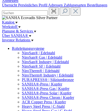
Anmelden
Übersicht
Persönliches Profil
Adressen
Zahlungsarten
Bestellungen
Katalog
Werkstoff
Planung & Services
Über SANHA®
Investor Relations
Rohrleitungssysteme
NiroSan® | Edelstahl
NiroSan® Gas | Edelstahl
NiroSan® Industry | Edelstahl
NiroSan® SF | Edelstahl
NiroTherm® | Edelstahl
NiroTherm® Industry | Edelstahl
PURAPRESS® | Siliziumbronze
SANHA®-Press | Kupfer
SANHA®-Press Gas | Kupfer
SANHA®-Press Solar | Kupfer
SANHA®-Press Chrom | Kupfer
ACR Copper Press | Kupfer
Heavy Steel Press | C-Stahl
Heavy Steel Press Gas | C-Stahl