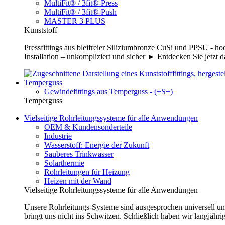
MultiFit® / 3fit®-Press
MultiFit® / 3fit®-Push
MASTER 3 PLUS
Kunststoff
Pressfittings aus bleifreier Siliziumbronze CuSi und PPSU - 
Installation – unkompliziert und sicher ► Entdecken Sie jetzt 
Temperguss
Gewindefittings aus Temperguss - (+S+)
Temperguss
Vielseitige Rohrleitungssysteme für alle Anwendungen
OEM & Kundensonderteile
Industrie
Wasserstoff: Energie der Zukunft
Sauberes Trinkwasser
Solarthermie
Rohrleitungen für Heizung
Heizen mit der Wand
Vielseitige Rohrleitungssysteme für alle Anwendungen
Unsere Rohrleitungs-Systeme sind ausgesprochen universell un
bringt uns nicht ins Schwitzen. Schließlich haben wir langjähri