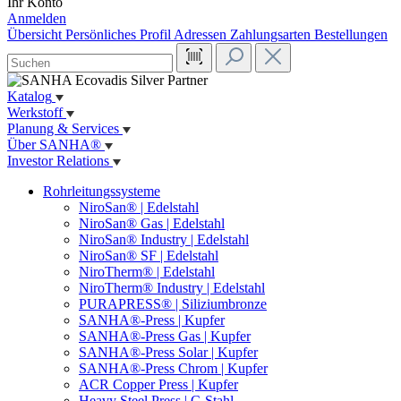
Ihr Konto
Anmelden
Übersicht
Persönliches Profil
Adressen
Zahlungsarten
Bestellungen
Katalog
Werkstoff
Planung & Services
Über SANHA®
Investor Relations
Rohrleitungssysteme
NiroSan® | Edelstahl
NiroSan® Gas | Edelstahl
NiroSan® Industry | Edelstahl
NiroSan® SF | Edelstahl
NiroTherm® | Edelstahl
NiroTherm® Industry | Edelstahl
PURAPRESS® | Siliziumbronze
SANHA®-Press | Kupfer
SANHA®-Press Gas | Kupfer
SANHA®-Press Solar | Kupfer
SANHA®-Press Chrom | Kupfer
ACR Copper Press | Kupfer
Heavy Steel Press | C-Stahl