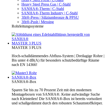
Heavy Steel Press Gas | C-Stahl
SANHA®-Therm | C-Stahl
SANHA®-Therm Industry | C-Stahl
3fit®-Press | Siliziumbronze & PPSU
3fit®-Push | Messing
Rohrleitungssysteme
MASTER 3 PLUS
MASTER 3 PLUS
Hoch-schalldämmendes Abfluss-System | Dreilagige Rohre |
Bis unter 4 dB(A) für besonders schutzbedürftige Räume
nach EN 14366!
SANHA®-Box
SANHA®-Box
Sparen Sie bis zu 70 Prozent Zeit mit den modernen
Montageboxen von SANHA®. Keine aufwändige Suche
nach Kleinteilen! Die SANHA®-Box ist bereits vorisoliert
und schallgedämmt durch den robusten Schaumstoffkörper.