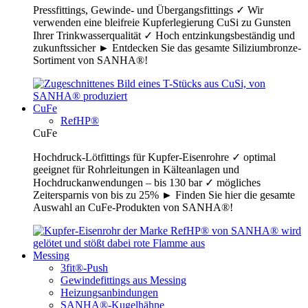
Pressfittings, Gewinde- und Übergangsfittings ✓ Wir
verwenden eine bleifreie Kupferlegierung CuSi zu Gunsten
Ihrer Trinkwasserqualität ✓ Hoch entzinkungsbeständig und
zukunftssicher ► Entdecken Sie das gesamte Siliziumbronze-
Sortiment von SANHA®!
CuFe
RefHP®
CuFe
Hochdruck-Lötfittings für Kupfer-Eisenrohre ✓ optimal
geeignet für Rohrleitungen in Kälteanlagen und
Hochdruckanwendungen – bis 130 bar ✓ mögliches
Zeitersparnis von bis zu 25% ► Finden Sie hier die gesamte
Auswahl an CuFe-Produkten von SANHA®!
Messing
3fit®-Push
Gewindefittings aus Messing
Heizungsanbindungen
SANHA®-Kugelhähne