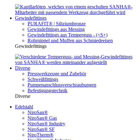
Gewindefittings
PURAFIT® | Siliziumbronze
Gewindefittings aus Messing
Gewindefittings aus Temperguss - (+S+)
Rohrnippel und Muffen aus Schmiedeeisen
Gewindefittings
Diverse
Presswerkzeuge und Zubehör
Schweißfittings
Pumpenanschlussverschraubungen
Befestigungstechnik
Diverse
Edelstahl
NiroSan®
NiroSan® Gas
NiroSan® Industry
NiroSan® SF
NiroTherm®