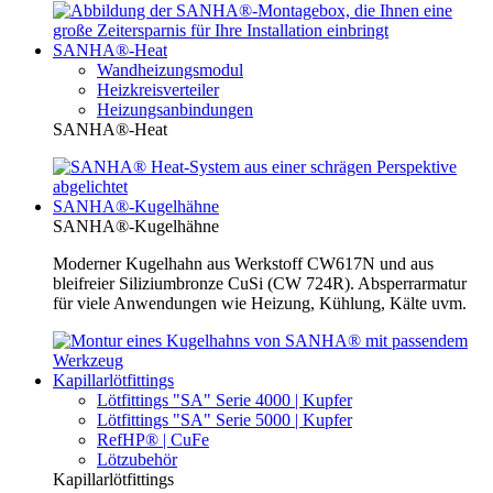
SANHA®-Heat
Wandheizungsmodul
Heizkreisverteiler
Heizungsanbindungen
SANHA®-Heat
SANHA®-Kugelhähne
SANHA®-Kugelhähne
Moderner Kugelhahn aus Werkstoff CW617N und aus
bleifreier Siliziumbronze CuSi (CW 724R). Absperrarmatur
für viele Anwendungen wie Heizung, Kühlung, Kälte uvm.
Kapillarlötfittings
Lötfittings "SA" Serie 4000 | Kupfer
Lötfittings "SA" Serie 5000 | Kupfer
RefHP® | CuFe
Lötzubehör
Kapillarlötfittings