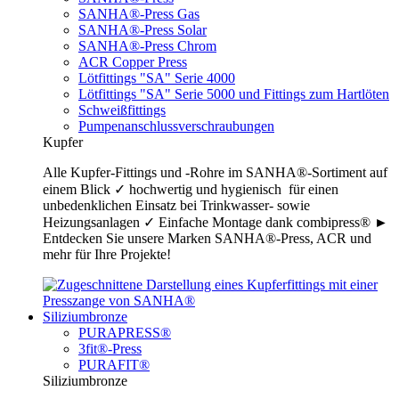
SANHA®-Press Gas
SANHA®-Press Solar
SANHA®-Press Chrom
ACR Copper Press
Lötfittings "SA" Serie 4000
Lötfittings "SA" Serie 5000 und Fittings zum Hartlöten
Schweißfittings
Pumpenanschlussverschraubungen
Kupfer
Alle Kupfer-Fittings und -Rohre im SANHA®-Sortiment auf
einem Blick ✓ hochwertig und hygienisch für einen
unbedenklichen Einsatz bei Trinkwasser- sowie
Heizungsanlagen ✓ Einfache Montage dank combipress® ►
Entdecken Sie unsere Marken SANHA®-Press, ACR und
mehr für Ihre Projekte!
Siliziumbronze
PURAPRESS®
3fit®-Press
PURAFIT®
Siliziumbronze