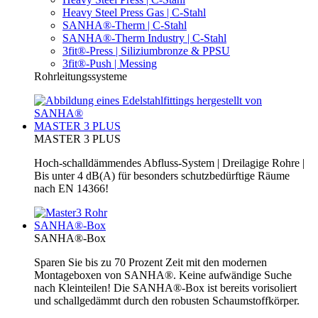
Heavy Steel Press Gas | C-Stahl
SANHA®-Therm | C-Stahl
SANHA®-Therm Industry | C-Stahl
3fit®-Press | Siliziumbronze & PPSU
3fit®-Push | Messing
Rohrleitungssysteme
MASTER 3 PLUS
MASTER 3 PLUS
Hoch-schalldämmendes Abfluss-System | Dreilagige Rohre |
Bis unter 4 dB(A) für besonders schutzbedürftige Räume
nach EN 14366!
SANHA®-Box
SANHA®-Box
Sparen Sie bis zu 70 Prozent Zeit mit den modernen
Montageboxen von SANHA®. Keine aufwändige Suche
nach Kleinteilen! Die SANHA®-Box ist bereits vorisoliert
und schallgedämmt durch den robusten Schaumstoffkörper.