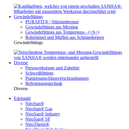
Gewindefittings
PURAFIT® | Siliziumbronze
Gewindefittings aus Messing
Gewindefittings aus Temperguss - (+S+)
Rohrnippel und Muffen aus Schmiedeeisen
Gewindefittings
Diverse
Presswerkzeuge und Zubehör
Schweißfittings
Pumpenanschlussverschraubungen
Befestigungstechnik
Diverse
Edelstahl
NiroSan®
NiroSan® Gas
NiroSan® Industry
NiroSan® SF
NiroTherm®