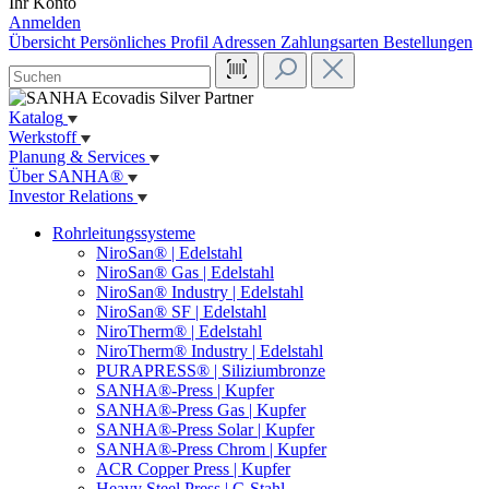
Ihr Konto
Anmelden
Übersicht
Persönliches Profil
Adressen
Zahlungsarten
Bestellungen
Katalog
Werkstoff
Planung & Services
Über SANHA®
Investor Relations
Rohrleitungssysteme
NiroSan® | Edelstahl
NiroSan® Gas | Edelstahl
NiroSan® Industry | Edelstahl
NiroSan® SF | Edelstahl
NiroTherm® | Edelstahl
NiroTherm® Industry | Edelstahl
PURAPRESS® | Siliziumbronze
SANHA®-Press | Kupfer
SANHA®-Press Gas | Kupfer
SANHA®-Press Solar | Kupfer
SANHA®-Press Chrom | Kupfer
ACR Copper Press | Kupfer
Heavy Steel Press | C-Stahl