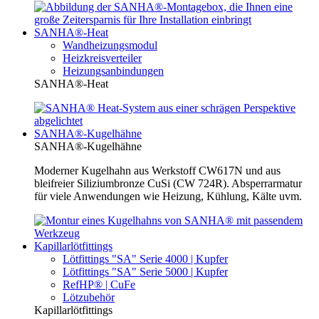
SANHA®-Heat
Wandheizungsmodul
Heizkreisverteiler
Heizungsanbindungen
SANHA®-Heat
SANHA®-Kugelhähne
SANHA®-Kugelhähne
Moderner Kugelhahn aus Werkstoff CW617N und aus
bleifreier Siliziumbronze CuSi (CW 724R). Absperrarmatur
für viele Anwendungen wie Heizung, Kühlung, Kälte uvm.
Kapillarlötfittings
Lötfittings "SA" Serie 4000 | Kupfer
Lötfittings "SA" Serie 5000 | Kupfer
RefHP® | CuFe
Lötzubehör
Kapillarlötfittings