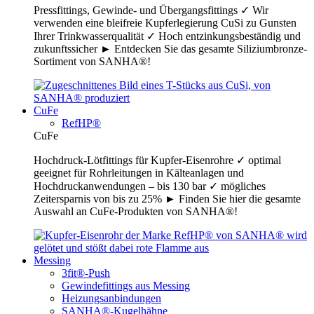
Pressfittings, Gewinde- und Übergangsfittings ✓ Wir
verwenden eine bleifreie Kupferlegierung CuSi zu Gunsten
Ihrer Trinkwasserqualität ✓ Hoch entzinkungsbeständig und
zukunftssicher ► Entdecken Sie das gesamte Siliziumbronze-
Sortiment von SANHA®!
CuFe
RefHP®
CuFe
Hochdruck-Lötfittings für Kupfer-Eisenrohre ✓ optimal
geeignet für Rohrleitungen in Kälteanlagen und
Hochdruckanwendungen – bis 130 bar ✓ mögliches
Zeitersparnis von bis zu 25% ► Finden Sie hier die gesamte
Auswahl an CuFe-Produkten von SANHA®!
Messing
3fit®-Push
Gewindefittings aus Messing
Heizungsanbindungen
SANHA®-Kugelhähne