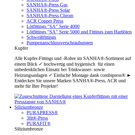
SANHA®-Press Gas
SANHA®-Press Solar
SANHA®-Press Chrom
ACR Copper Press
Lötfittings "SA" Serie 4000
Lötfittings "SA" Serie 5000 und Fittings zum Hartlöten
Schweißfittings
Pumpenanschlussverschraubungen
Kupfer
Alle Kupfer-Fittings und -Rohre im SANHA®-Sortiment auf
einem Blick ✓ hochwertig und hygienisch für einen
unbedenklichen Einsatz bei Trinkwasser- sowie
Heizungsanlagen ✓ Einfache Montage dank combipress® ►
Entdecken Sie unsere Marken SANHA®-Press, ACR und
mehr für Ihre Projekte!
Siliziumbronze
PURAPRESS®
3fit®-Press
PURAFIT®
Siliziumbronze