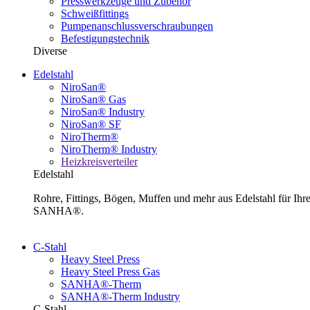
Presswerkzeuge und Zubehör
Schweißfittings
Pumpenanschlussverschraubungen
Befestigungstechnik
Diverse
Edelstahl
NiroSan®
NiroSan® Gas
NiroSan® Industry
NiroSan® SF
NiroTherm®
NiroTherm® Industry
Heizkreisverteiler
Edelstahl
Rohre, Fittings, Bögen, Muffen und mehr aus Edelstahl für I
SANHA®.
C-Stahl
Heavy Steel Press
Heavy Steel Press Gas
SANHA®-Therm
SANHA®-Therm Industry
C-Stahl