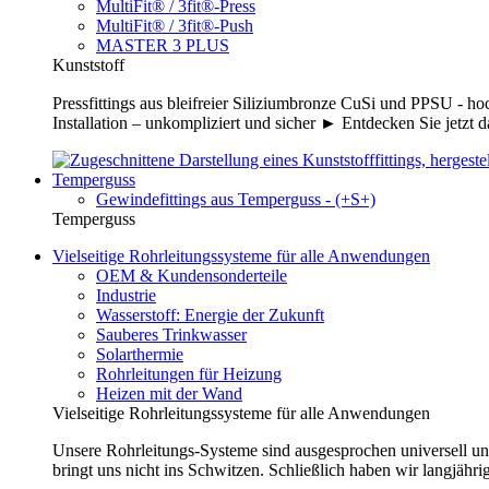
MultiFit® / 3fit®-Press
MultiFit® / 3fit®-Push
MASTER 3 PLUS
Kunststoff
Pressfittings aus bleifreier Siliziumbronze CuSi und PPSU - 
Installation – unkompliziert und sicher ► Entdecken Sie jetzt 
Temperguss
Gewindefittings aus Temperguss - (+S+)
Temperguss
Vielseitige Rohrleitungssysteme für alle Anwendungen
OEM & Kundensonderteile
Industrie
Wasserstoff: Energie der Zukunft
Sauberes Trinkwasser
Solarthermie
Rohrleitungen für Heizung
Heizen mit der Wand
Vielseitige Rohrleitungssysteme für alle Anwendungen
Unsere Rohrleitungs-Systeme sind ausgesprochen universell un
bringt uns nicht ins Schwitzen. Schließlich haben wir langjähri