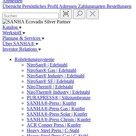
Anmelden
Übersicht
Persönliches Profil
Adressen
Zahlungsarten
Bestellungen
Katalog
Werkstoff
Planung & Services
Über SANHA®
Investor Relations
Rohrleitungssysteme
NiroSan® | Edelstahl
NiroSan® Gas | Edelstahl
NiroSan® Industry | Edelstahl
NiroSan® SF | Edelstahl
NiroTherm® | Edelstahl
NiroTherm® Industry | Edelstahl
PURAPRESS® | Siliziumbronze
SANHA®-Press | Kupfer
SANHA®-Press Gas | Kupfer
SANHA®-Press Solar | Kupfer
SANHA®-Press Chrom | Kupfer
ACR Copper Press | Kupfer
Heavy Steel Press | C-Stahl
Heavy Steel Press Gas | C-Stahl