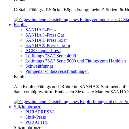
C-Stahl-Fittings, T-Stücke, Bögen &amp; mehr ✓ Serien für H
Kupfer
SANHA®-Press
SANHA®-Press Gas
SANHA®-Press Solar
SANHA®-Press Chrom
ACR Copper Press
Lötfittings "SA" Serie 4000
Lötfittings "SA" Serie 5000 und Fittings zum Hartlöten
Schweißfittings
Pumpenanschlussverschraubungen
Kupfer
Alle Kupfer-Fittings und -Rohre im SANHA®-Sortiment auf ei
dank combipress® ► Entdecken Sie unsere Marken SANHA®-P
Siliziumbronze
PURAPRESS®
3fit®-Press
PURAFIT®
Siliziumbronze