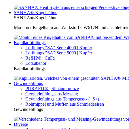
SANHA®-Kugelhähne
SANHA®-Kugelhähne
Moderner Kugelhahn aus Werkstoff CW617N und aus bleifreie
Kapillarlötfittings
Lötfittings "SA" Serie 4000 | Kupfer
Lötfittings "SA" Serie 5000 | Kupfer
RefHP® | CuFe
Lötzubehör
Kapillarlötfittings
Gewindefittings
PURAFIT® | Siliziumbronze
Gewindefittings aus Messing
Gewindefittings aus Temperguss - (+S+)
Rohrnippel und Muffen aus Schmiedeeisen
Gewindefittings
Diverse