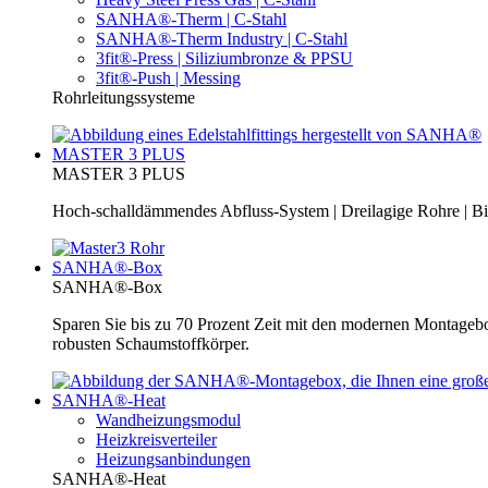
SANHA®-Therm | C-Stahl
SANHA®-Therm Industry | C-Stahl
3fit®-Press | Siliziumbronze & PPSU
3fit®-Push | Messing
Rohrleitungssysteme
MASTER 3 PLUS
MASTER 3 PLUS
Hoch-schalldämmendes Abfluss-System | Dreilagige Rohre | Bi
SANHA®-Box
SANHA®-Box
Sparen Sie bis zu 70 Prozent Zeit mit den modernen Montage
robusten Schaumstoffkörper.
SANHA®-Heat
Wandheizungsmodul
Heizkreisverteiler
Heizungsanbindungen
SANHA®-Heat