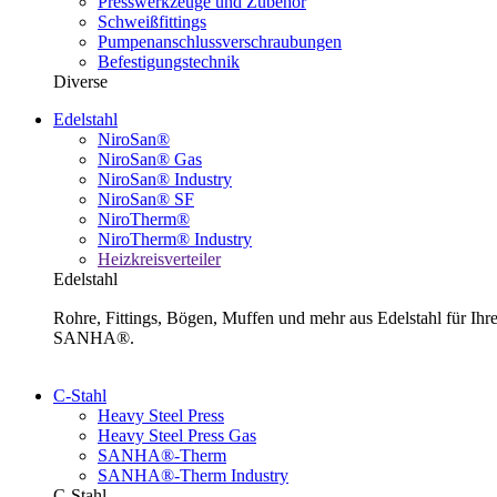
Presswerkzeuge und Zubehör
Schweißfittings
Pumpenanschlussverschraubungen
Befestigungstechnik
Diverse
Edelstahl
NiroSan®
NiroSan® Gas
NiroSan® Industry
NiroSan® SF
NiroTherm®
NiroTherm® Industry
Heizkreisverteiler
Edelstahl
Rohre, Fittings, Bögen, Muffen und mehr aus Edelstahl für I
SANHA®.
C-Stahl
Heavy Steel Press
Heavy Steel Press Gas
SANHA®-Therm
SANHA®-Therm Industry
C-Stahl