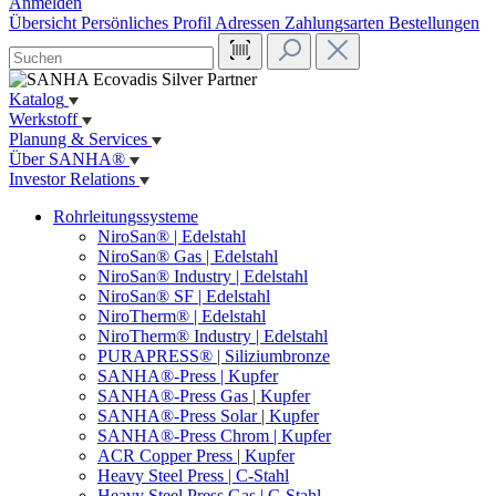
Anmelden
Übersicht
Persönliches Profil
Adressen
Zahlungsarten
Bestellungen
Katalog
Werkstoff
Planung & Services
Über SANHA®
Investor Relations
Rohrleitungssysteme
NiroSan® | Edelstahl
NiroSan® Gas | Edelstahl
NiroSan® Industry | Edelstahl
NiroSan® SF | Edelstahl
NiroTherm® | Edelstahl
NiroTherm® Industry | Edelstahl
PURAPRESS® | Siliziumbronze
SANHA®-Press | Kupfer
SANHA®-Press Gas | Kupfer
SANHA®-Press Solar | Kupfer
SANHA®-Press Chrom | Kupfer
ACR Copper Press | Kupfer
Heavy Steel Press | C-Stahl
Heavy Steel Press Gas | C-Stahl