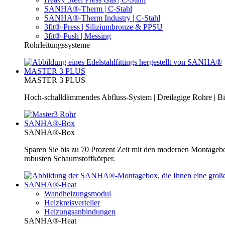
SANHA®-Therm | C-Stahl
SANHA®-Therm Industry | C-Stahl
3fit®-Press | Siliziumbronze & PPSU
3fit®-Push | Messing
Rohrleitungssysteme
MASTER 3 PLUS
MASTER 3 PLUS
Hoch-schalldämmendes Abfluss-System | Dreilagige Rohre | Bi
SANHA®-Box
SANHA®-Box
Sparen Sie bis zu 70 Prozent Zeit mit den modernen Montage
robusten Schaumstoffkörper.
SANHA®-Heat
Wandheizungsmodul
Heizkreisverteiler
Heizungsanbindungen
SANHA®-Heat