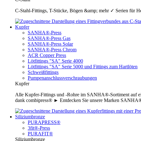
C-Stahl-Fittings, T-Stücke, Bögen &amp; mehr ✓ Serien für H
Kupfer
SANHA®-Press
SANHA®-Press Gas
SANHA®-Press Solar
SANHA®-Press Chrom
ACR Copper Press
Lötfittings "SA" Serie 4000
Lötfittings "SA" Serie 5000 und Fittings zum Hartlöten
Schweißfittings
Pumpenanschlussverschraubungen
Kupfer
Alle Kupfer-Fittings und -Rohre im SANHA®-Sortiment auf ei
dank combipress® ► Entdecken Sie unsere Marken SANHA®-P
Siliziumbronze
PURAPRESS®
3fit®-Press
PURAFIT®
Siliziumbronze