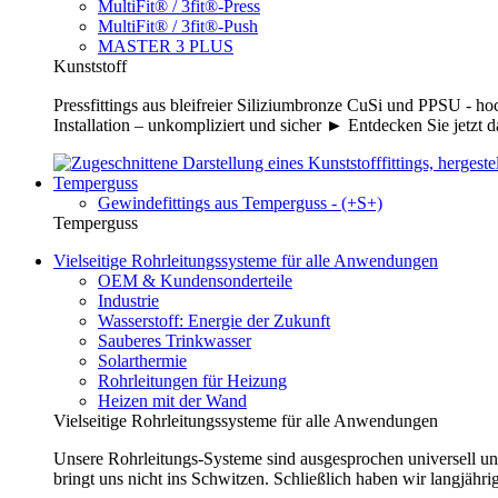
MultiFit® / 3fit®-Press
MultiFit® / 3fit®-Push
MASTER 3 PLUS
Kunststoff
Pressfittings aus bleifreier Siliziumbronze CuSi und PPSU - 
Installation – unkompliziert und sicher ► Entdecken Sie jetzt 
Temperguss
Gewindefittings aus Temperguss - (+S+)
Temperguss
Vielseitige Rohrleitungssysteme für alle Anwendungen
OEM & Kundensonderteile
Industrie
Wasserstoff: Energie der Zukunft
Sauberes Trinkwasser
Solarthermie
Rohrleitungen für Heizung
Heizen mit der Wand
Vielseitige Rohrleitungssysteme für alle Anwendungen
Unsere Rohrleitungs-Systeme sind ausgesprochen universell un
bringt uns nicht ins Schwitzen. Schließlich haben wir langjähri