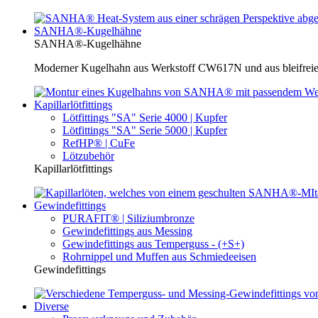
SANHA®-Kugelhähne
SANHA®-Kugelhähne
Moderner Kugelhahn aus Werkstoff CW617N und aus bleifreie
Kapillarlötfittings
Lötfittings "SA" Serie 4000 | Kupfer
Lötfittings "SA" Serie 5000 | Kupfer
RefHP® | CuFe
Lötzubehör
Kapillarlötfittings
Gewindefittings
PURAFIT® | Siliziumbronze
Gewindefittings aus Messing
Gewindefittings aus Temperguss - (+S+)
Rohrnippel und Muffen aus Schmiedeeisen
Gewindefittings
Diverse