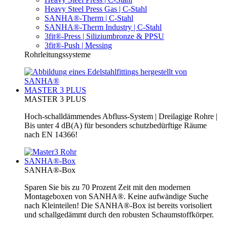
Heavy Steel Press Gas | C-Stahl
SANHA®-Therm | C-Stahl
SANHA®-Therm Industry | C-Stahl
3fit®-Press | Siliziumbronze & PPSU
3fit®-Push | Messing
Rohrleitungssysteme
MASTER 3 PLUS
MASTER 3 PLUS
Hoch-schalldämmendes Abfluss-System | Dreilagige Rohre |
Bis unter 4 dB(A) für besonders schutzbedürftige Räume
nach EN 14366!
SANHA®-Box
SANHA®-Box
Sparen Sie bis zu 70 Prozent Zeit mit den modernen
Montageboxen von SANHA®. Keine aufwändige Suche
nach Kleinteilen! Die SANHA®-Box ist bereits vorisoliert
und schallgedämmt durch den robusten Schaumstoffkörper.