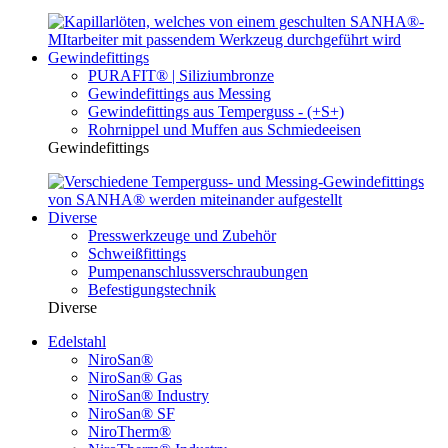
Gewindefittings
PURAFIT® | Siliziumbronze
Gewindefittings aus Messing
Gewindefittings aus Temperguss - (+S+)
Rohrnippel und Muffen aus Schmiedeeisen
Gewindefittings
Diverse
Presswerkzeuge und Zubehör
Schweißfittings
Pumpenanschlussverschraubungen
Befestigungstechnik
Diverse
Edelstahl
NiroSan®
NiroSan® Gas
NiroSan® Industry
NiroSan® SF
NiroTherm®