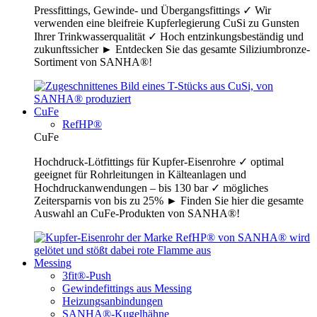
Pressfittings, Gewinde- und Übergangsfittings ✓ Wir
verwenden eine bleifreie Kupferlegierung CuSi zu Gunsten
Ihrer Trinkwasserqualität ✓ Hoch entzinkungsbeständig und
zukunftssicher ► Entdecken Sie das gesamte Siliziumbronze-
Sortiment von SANHA®!
CuFe
RefHP®
CuFe
Hochdruck-Lötfittings für Kupfer-Eisenrohre ✓ optimal
geeignet für Rohrleitungen in Kälteanlagen und
Hochdruckanwendungen – bis 130 bar ✓ mögliches
Zeitersparnis von bis zu 25% ► Finden Sie hier die gesamte
Auswahl an CuFe-Produkten von SANHA®!
Messing
3fit®-Push
Gewindefittings aus Messing
Heizungsanbindungen
SANHA®-Kugelhähne