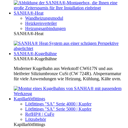
SANHA®-Heat
Wandheizungsmodul
Heizkreisverteiler
Heizungsanbindungen
SANHA®-Heat
SANHA®-Kugelhähne
SANHA®-Kugelhähne
Moderner Kugelhahn aus Werkstoff CW617N und aus
bleifreier Siliziumbronze CuSi (CW 724R). Absperrarmatur
für viele Anwendungen wie Heizung, Kühlung, Kälte uvm.
Kapillarlötfittings
Lötfittings "SA" Serie 4000 | Kupfer
Lötfittings "SA" Serie 5000 | Kupfer
RefHP® | CuFe
Lötzubehör
Kapillarlötfittings