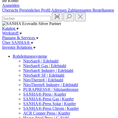
Ihr Konto
Anmelden
Übersicht
Persönliches Profil
Adressen
Zahlungsarten
Bestellungen
Katalog
Werkstoff
Planung & Services
Über SANHA®
Investor Relations
Rohrleitungssysteme
NiroSan® | Edelstahl
NiroSan® Gas | Edelstahl
NiroSan® Industry | Edelstahl
NiroSan® SF | Edelstahl
NiroTherm® | Edelstahl
NiroTherm® Industry | Edelstahl
PURAPRESS® | Siliziumbronze
SANHA®-Press | Kupfer
SANHA®-Press Gas | Kupfer
SANHA®-Press Solar | Kupfer
SANHA®-Press Chrom | Kupfer
ACR Copper Press | Kupfer
Heavy Steel Press | C-Stahl