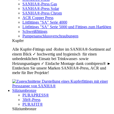
SANHA®-Press Gas
SANHA®-Press Solar
SANHA®-Press Chrom
ACR Copper Press
Lötfittings "SA" Serie 4000
Lötfittings "SA" Serie 5000 und Fittings zum Hartlöten
Schweißfittings
Pumpenanschlussverschraubungen
Kupfer
Alle Kupfer-Fittings und -Rohre im SANHA®-Sortiment auf
einem Blick ✓ hochwertig und hygienisch für einen
unbedenklichen Einsatz bei Trinkwasser- sowie
Heizungsanlagen ✓ Einfache Montage dank combipress® ►
Entdecken Sie unsere Marken SANHA®-Press, ACR und
mehr für Ihre Projekte!
Siliziumbronze
PURAPRESS®
3fit®-Press
PURAFIT®
Siliziumbronze