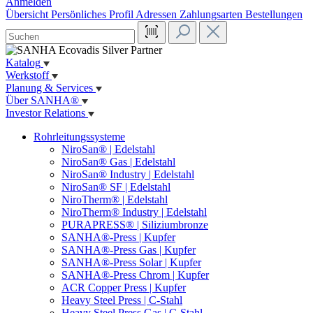
Anmelden
Übersicht
Persönliches Profil
Adressen
Zahlungsarten
Bestellungen
Katalog
Werkstoff
Planung & Services
Über SANHA®
Investor Relations
Rohrleitungssysteme
NiroSan® | Edelstahl
NiroSan® Gas | Edelstahl
NiroSan® Industry | Edelstahl
NiroSan® SF | Edelstahl
NiroTherm® | Edelstahl
NiroTherm® Industry | Edelstahl
PURAPRESS® | Siliziumbronze
SANHA®-Press | Kupfer
SANHA®-Press Gas | Kupfer
SANHA®-Press Solar | Kupfer
SANHA®-Press Chrom | Kupfer
ACR Copper Press | Kupfer
Heavy Steel Press | C-Stahl
Heavy Steel Press Gas | C-Stahl