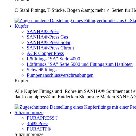
C-Stahl-Fittings, T-Stücke, Bögen &amp; mehr ✓ Serien für H
Kupfer
SANHA®-Press
SANHA®-Press Gas
SANHA®-Press Solar
SANHA®-Press Chrom
ACR Copper Press
Lötfittings "SA" Serie 4000
Lötfittings "SA" Serie 5000 und Fittings zum Hartlöten
Schweißfittings
Pumpenanschlussverschraubungen
Kupfer
Alle Kupfer-Fittings und -Rohre im SANHA®-Sortiment auf ei
dank combipress® ► Entdecken Sie unsere Marken SANHA®-P
Siliziumbronze
PURAPRESS®
3fit®-Press
PURAFIT®
Siliziumbronze