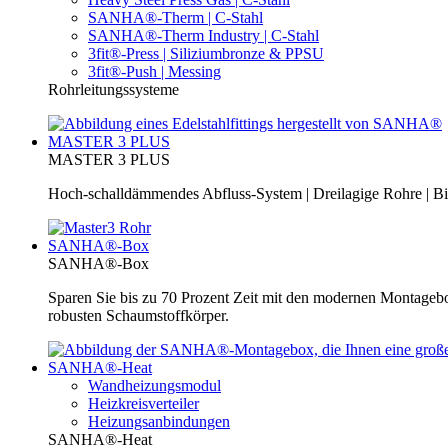
SANHA®-Therm | C-Stahl
SANHA®-Therm Industry | C-Stahl
3fit®-Press | Siliziumbronze & PPSU
3fit®-Push | Messing
Rohrleitungssysteme
MASTER 3 PLUS
MASTER 3 PLUS
Hoch-schalldämmendes Abfluss-System | Dreilagige Rohre | Bi
SANHA®-Box
SANHA®-Box
Sparen Sie bis zu 70 Prozent Zeit mit den modernen Montage
robusten Schaumstoffkörper.
SANHA®-Heat
Wandheizungsmodul
Heizkreisverteiler
Heizungsanbindungen
SANHA®-Heat