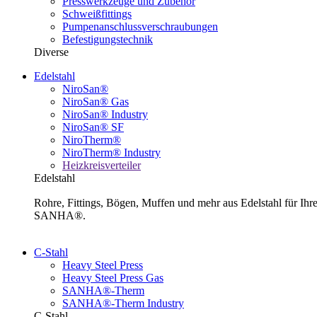
Presswerkzeuge und Zubehör
Schweißfittings
Pumpenanschlussverschraubungen
Befestigungstechnik
Diverse
Edelstahl
NiroSan®
NiroSan® Gas
NiroSan® Industry
NiroSan® SF
NiroTherm®
NiroTherm® Industry
Heizkreisverteiler
Edelstahl
Rohre, Fittings, Bögen, Muffen und mehr aus Edelstahl für I
SANHA®.
C-Stahl
Heavy Steel Press
Heavy Steel Press Gas
SANHA®-Therm
SANHA®-Therm Industry
C-Stahl