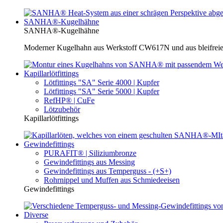
SANHA®-Kugelhähne
SANHA®-Kugelhähne
Moderner Kugelhahn aus Werkstoff CW617N und aus bleifreie
Kapillarlötfittings
Lötfittings "SA" Serie 4000 | Kupfer
Lötfittings "SA" Serie 5000 | Kupfer
RefHP® | CuFe
Lötzubehör
Kapillarlötfittings
Gewindefittings
PURAFIT® | Siliziumbronze
Gewindefittings aus Messing
Gewindefittings aus Temperguss - (+S+)
Rohrnippel und Muffen aus Schmiedeeisen
Gewindefittings
Diverse