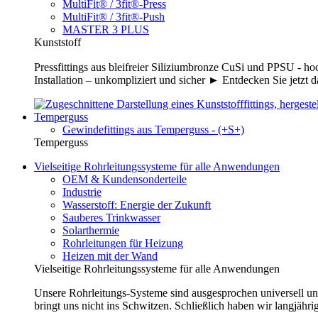
MultiFit® / 3fit®-Press
MultiFit® / 3fit®-Push
MASTER 3 PLUS
Kunststoff
Pressfittings aus bleifreier Siliziumbronze CuSi und PPSU - 
Installation – unkompliziert und sicher ► Entdecken Sie jetzt 
Temperguss
Gewindefittings aus Temperguss - (+S+)
Temperguss
Vielseitige Rohrleitungssysteme für alle Anwendungen
OEM & Kundensonderteile
Industrie
Wasserstoff: Energie der Zukunft
Sauberes Trinkwasser
Solarthermie
Rohrleitungen für Heizung
Heizen mit der Wand
Vielseitige Rohrleitungssysteme für alle Anwendungen
Unsere Rohrleitungs-Systeme sind ausgesprochen universell un
bringt uns nicht ins Schwitzen. Schließlich haben wir langjähri