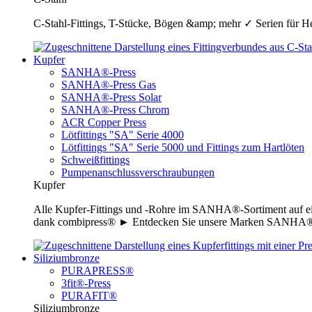
C-Stahl-Fittings, T-Stücke, Bögen &amp; mehr ✓ Serien für H
Kupfer
SANHA®-Press
SANHA®-Press Gas
SANHA®-Press Solar
SANHA®-Press Chrom
ACR Copper Press
Lötfittings "SA" Serie 4000
Lötfittings "SA" Serie 5000 und Fittings zum Hartlöten
Schweißfittings
Pumpenanschlussverschraubungen
Kupfer
Alle Kupfer-Fittings und -Rohre im SANHA®-Sortiment auf ei
dank combipress® ► Entdecken Sie unsere Marken SANHA®-P
Siliziumbronze
PURAPRESS®
3fit®-Press
PURAFIT®
Siliziumbronze