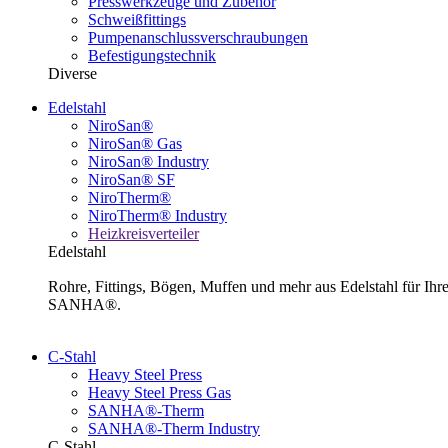
Presswerkzeuge und Zubehör
Schweißfittings
Pumpenanschlussverschraubungen
Befestigungstechnik
Diverse
Edelstahl
NiroSan®
NiroSan® Gas
NiroSan® Industry
NiroSan® SF
NiroTherm®
NiroTherm® Industry
Heizkreisverteiler
Edelstahl
Rohre, Fittings, Bögen, Muffen und mehr aus Edelstahl für I
SANHA®.
C-Stahl
Heavy Steel Press
Heavy Steel Press Gas
SANHA®-Therm
SANHA®-Therm Industry
C-Stahl