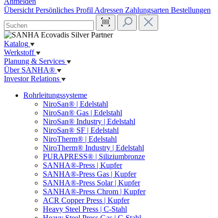
Anmelden
Übersicht
Persönliches Profil
Adressen
Zahlungsarten
Bestellungen
Katalog
Werkstoff
Planung & Services
Über SANHA®
Investor Relations
Rohrleitungssysteme
NiroSan® | Edelstahl
NiroSan® Gas | Edelstahl
NiroSan® Industry | Edelstahl
NiroSan® SF | Edelstahl
NiroTherm® | Edelstahl
NiroTherm® Industry | Edelstahl
PURAPRESS® | Siliziumbronze
SANHA®-Press | Kupfer
SANHA®-Press Gas | Kupfer
SANHA®-Press Solar | Kupfer
SANHA®-Press Chrom | Kupfer
ACR Copper Press | Kupfer
Heavy Steel Press | C-Stahl
Heavy Steel Press Gas | C-Stahl