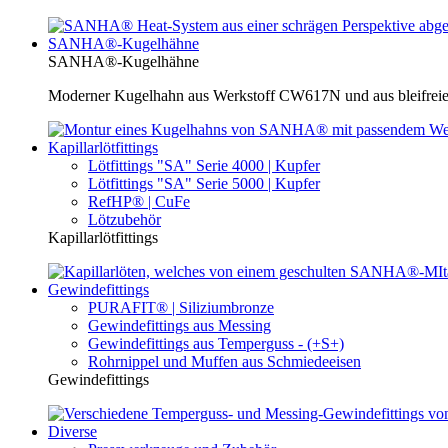
SANHA®-Kugelhähne
SANHA®-Kugelhähne
Moderner Kugelhahn aus Werkstoff CW617N und aus bleifreie
Kapillarlötfittings
Lötfittings "SA" Serie 4000 | Kupfer
Lötfittings "SA" Serie 5000 | Kupfer
RefHP® | CuFe
Lötzubehör
Kapillarlötfittings
Gewindefittings
PURAFIT® | Siliziumbronze
Gewindefittings aus Messing
Gewindefittings aus Temperguss - (+S+)
Rohrnippel und Muffen aus Schmiedeeisen
Gewindefittings
Diverse