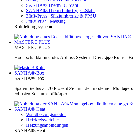
SANHA®-Therm | C-Stahl
SANHA®-Therm Industry | C-Stahl
3fit®-Press | Siliziumbronze & PPSU
3fit®-Push | Messing
Rohrleitungssysteme
MASTER 3 PLUS
MASTER 3 PLUS
Hoch-schalldämmendes Abfluss-System | Dreilagige Rohre | Bi
SANHA®-Box
SANHA®-Box
Sparen Sie bis zu 70 Prozent Zeit mit den modernen Montage
robusten Schaumstoffkörper.
SANHA®-Heat
Wandheizungsmodul
Heizkreisverteiler
Heizungsanbindungen
SANHA®-Heat