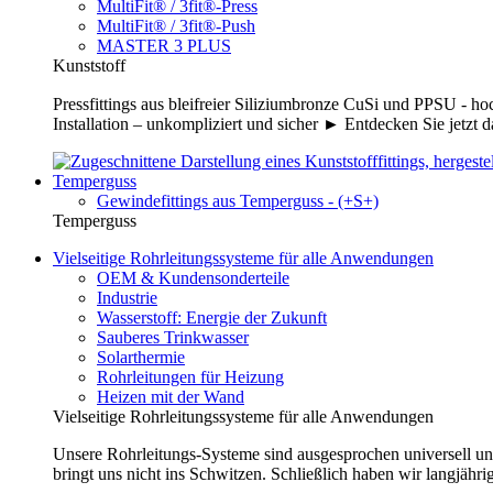
MultiFit® / 3fit®-Press
MultiFit® / 3fit®-Push
MASTER 3 PLUS
Kunststoff
Pressfittings aus bleifreier Siliziumbronze CuSi und PPSU - 
Installation – unkompliziert und sicher ► Entdecken Sie jetzt 
Temperguss
Gewindefittings aus Temperguss - (+S+)
Temperguss
Vielseitige Rohrleitungssysteme für alle Anwendungen
OEM & Kundensonderteile
Industrie
Wasserstoff: Energie der Zukunft
Sauberes Trinkwasser
Solarthermie
Rohrleitungen für Heizung
Heizen mit der Wand
Vielseitige Rohrleitungssysteme für alle Anwendungen
Unsere Rohrleitungs-Systeme sind ausgesprochen universell un
bringt uns nicht ins Schwitzen. Schließlich haben wir langjähri