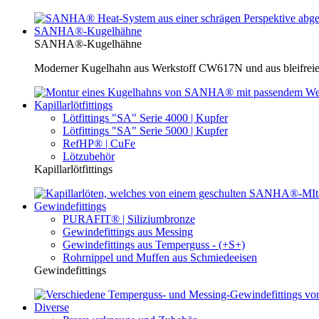
SANHA®-Kugelhähne
SANHA®-Kugelhähne
Moderner Kugelhahn aus Werkstoff CW617N und aus bleifreie
Kapillarlötfittings
Lötfittings "SA" Serie 4000 | Kupfer
Lötfittings "SA" Serie 5000 | Kupfer
RefHP® | CuFe
Lötzubehör
Kapillarlötfittings
Gewindefittings
PURAFIT® | Siliziumbronze
Gewindefittings aus Messing
Gewindefittings aus Temperguss - (+S+)
Rohrnippel und Muffen aus Schmiedeeisen
Gewindefittings
Diverse