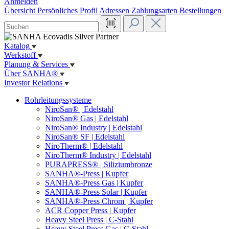
Anmelden
Übersicht
Persönliches Profil
Adressen
Zahlungsarten
Bestellungen
Katalog
Werkstoff
Planung & Services
Über SANHA®
Investor Relations
Rohrleitungssysteme
NiroSan® | Edelstahl
NiroSan® Gas | Edelstahl
NiroSan® Industry | Edelstahl
NiroSan® SF | Edelstahl
NiroTherm® | Edelstahl
NiroTherm® Industry | Edelstahl
PURAPRESS® | Siliziumbronze
SANHA®-Press | Kupfer
SANHA®-Press Gas | Kupfer
SANHA®-Press Solar | Kupfer
SANHA®-Press Chrom | Kupfer
ACR Copper Press | Kupfer
Heavy Steel Press | C-Stahl
Heavy Steel Press Gas | C-Stahl