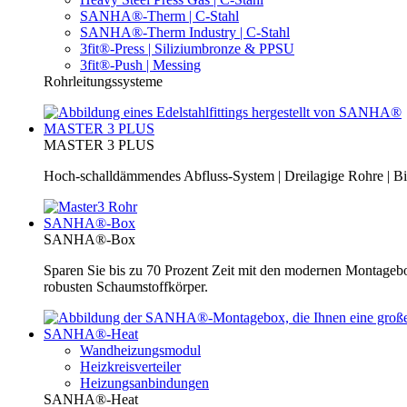
SANHA®-Therm | C-Stahl
SANHA®-Therm Industry | C-Stahl
3fit®-Press | Siliziumbronze & PPSU
3fit®-Push | Messing
Rohrleitungssysteme
MASTER 3 PLUS
MASTER 3 PLUS
Hoch-schalldämmendes Abfluss-System | Dreilagige Rohre | Bi
SANHA®-Box
SANHA®-Box
Sparen Sie bis zu 70 Prozent Zeit mit den modernen Montage
robusten Schaumstoffkörper.
SANHA®-Heat
Wandheizungsmodul
Heizkreisverteiler
Heizungsanbindungen
SANHA®-Heat