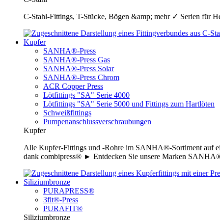
C-Stahl-Fittings, T-Stücke, Bögen &amp; mehr ✓ Serien für H
Kupfer
SANHA®-Press
SANHA®-Press Gas
SANHA®-Press Solar
SANHA®-Press Chrom
ACR Copper Press
Lötfittings "SA" Serie 4000
Lötfittings "SA" Serie 5000 und Fittings zum Hartlöten
Schweißfittings
Pumpenanschlussverschraubungen
Kupfer
Alle Kupfer-Fittings und -Rohre im SANHA®-Sortiment auf ei
dank combipress® ► Entdecken Sie unsere Marken SANHA®-P
Siliziumbronze
PURAPRESS®
3fit®-Press
PURAFIT®
Siliziumbronze