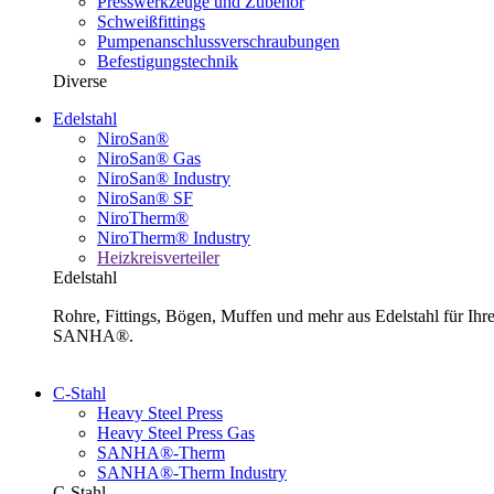
Presswerkzeuge und Zubehör
Schweißfittings
Pumpenanschlussverschraubungen
Befestigungstechnik
Diverse
Edelstahl
NiroSan®
NiroSan® Gas
NiroSan® Industry
NiroSan® SF
NiroTherm®
NiroTherm® Industry
Heizkreisverteiler
Edelstahl
Rohre, Fittings, Bögen, Muffen und mehr aus Edelstahl für I
SANHA®.
C-Stahl
Heavy Steel Press
Heavy Steel Press Gas
SANHA®-Therm
SANHA®-Therm Industry
C-Stahl