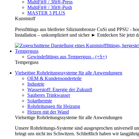
MultiFit® / 3fit®-Press
MultiFit® / 3fit®-Push
MASTER 3 PLUS
Kunststoff
Pressfittings aus bleifreier Siliziumbronze CuSi und PPSU - 
Installation – unkompliziert und sicher ► Entdecken Sie jetzt 
Temperguss
Gewindefittings aus Temperguss - (+S+)
Temperguss
Vielseitige Rohrleitungssysteme für alle Anwendungen
OEM & Kundensonderteile
Industrie
Wasserstoff: Energie der Zukunft
Sauberes Trinkwasser
Solarthermie
Rohrleitungen für Heizung
Heizen mit der Wand
Vielseitige Rohrleitungssysteme für alle Anwendungen
Unsere Rohrleitungs-Systeme sind ausgesprochen universell un
bringt uns nicht ins Schwitzen. Schließlich haben wir langjähri