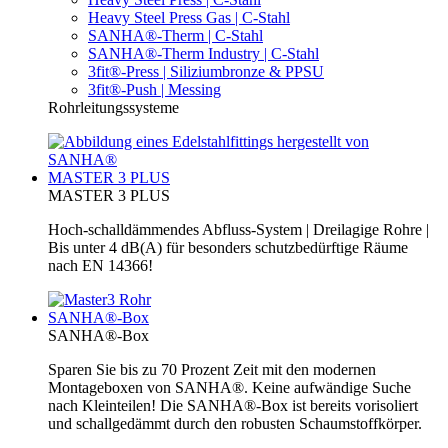
Heavy Steel Press Gas | C-Stahl
SANHA®-Therm | C-Stahl
SANHA®-Therm Industry | C-Stahl
3fit®-Press | Siliziumbronze & PPSU
3fit®-Push | Messing
Rohrleitungssysteme
MASTER 3 PLUS
MASTER 3 PLUS
Hoch-schalldämmendes Abfluss-System | Dreilagige Rohre |
Bis unter 4 dB(A) für besonders schutzbedürftige Räume
nach EN 14366!
SANHA®-Box
SANHA®-Box
Sparen Sie bis zu 70 Prozent Zeit mit den modernen
Montageboxen von SANHA®. Keine aufwändige Suche
nach Kleinteilen! Die SANHA®-Box ist bereits vorisoliert
und schallgedämmt durch den robusten Schaumstoffkörper.