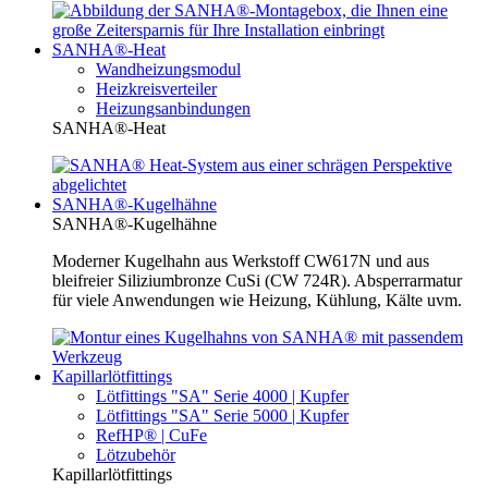
SANHA®-Heat
Wandheizungsmodul
Heizkreisverteiler
Heizungsanbindungen
SANHA®-Heat
SANHA®-Kugelhähne
SANHA®-Kugelhähne
Moderner Kugelhahn aus Werkstoff CW617N und aus
bleifreier Siliziumbronze CuSi (CW 724R). Absperrarmatur
für viele Anwendungen wie Heizung, Kühlung, Kälte uvm.
Kapillarlötfittings
Lötfittings "SA" Serie 4000 | Kupfer
Lötfittings "SA" Serie 5000 | Kupfer
RefHP® | CuFe
Lötzubehör
Kapillarlötfittings