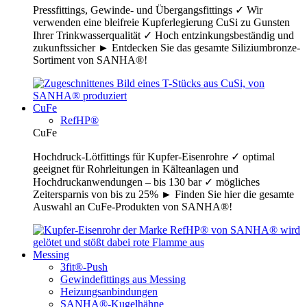
Pressfittings, Gewinde- und Übergangsfittings ✓ Wir
verwenden eine bleifreie Kupferlegierung CuSi zu Gunsten
Ihrer Trinkwasserqualität ✓ Hoch entzinkungsbeständig und
zukunftssicher ► Entdecken Sie das gesamte Siliziumbronze-
Sortiment von SANHA®!
CuFe
RefHP®
CuFe
Hochdruck-Lötfittings für Kupfer-Eisenrohre ✓ optimal
geeignet für Rohrleitungen in Kälteanlagen und
Hochdruckanwendungen – bis 130 bar ✓ mögliches
Zeitersparnis von bis zu 25% ► Finden Sie hier die gesamte
Auswahl an CuFe-Produkten von SANHA®!
Messing
3fit®-Push
Gewindefittings aus Messing
Heizungsanbindungen
SANHA®-Kugelhähne