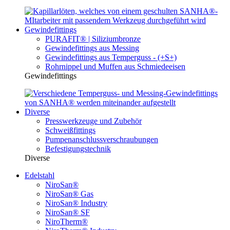
Gewindefittings
PURAFIT® | Siliziumbronze
Gewindefittings aus Messing
Gewindefittings aus Temperguss - (+S+)
Rohrnippel und Muffen aus Schmiedeeisen
Gewindefittings
Diverse
Presswerkzeuge und Zubehör
Schweißfittings
Pumpenanschlussverschraubungen
Befestigungstechnik
Diverse
Edelstahl
NiroSan®
NiroSan® Gas
NiroSan® Industry
NiroSan® SF
NiroTherm®