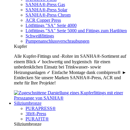
SANHA®-Press Gas
SANHA®-Press Solar
SANHA®-Press Chrom
ACR Copper Press
Lötfittings "SA" Serie 4000
Lötfittings "SA" Serie 5000 und Fittings zum Hartlöten
Schweißfittings
Pumpenanschlussverschraubungen
Kupfer
Alle Kupfer-Fittings und -Rohre im SANHA®-Sortiment auf
einem Blick ✓ hochwertig und hygienisch für einen
unbedenklichen Einsatz bei Trinkwasser- sowie
Heizungsanlagen ✓ Einfache Montage dank combipress® ►
Entdecken Sie unsere Marken SANHA®-Press, ACR und
mehr für Ihre Projekte!
Siliziumbronze
PURAPRESS®
3fit®-Press
PURAFIT®
Siliziumbronze