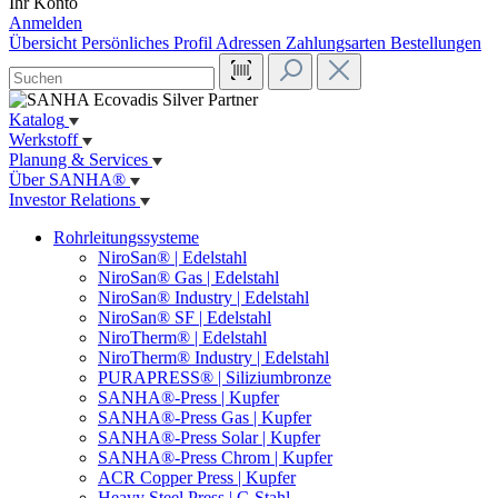
Ihr Konto
Anmelden
Übersicht
Persönliches Profil
Adressen
Zahlungsarten
Bestellungen
Katalog
Werkstoff
Planung & Services
Über SANHA®
Investor Relations
Rohrleitungssysteme
NiroSan® | Edelstahl
NiroSan® Gas | Edelstahl
NiroSan® Industry | Edelstahl
NiroSan® SF | Edelstahl
NiroTherm® | Edelstahl
NiroTherm® Industry | Edelstahl
PURAPRESS® | Siliziumbronze
SANHA®-Press | Kupfer
SANHA®-Press Gas | Kupfer
SANHA®-Press Solar | Kupfer
SANHA®-Press Chrom | Kupfer
ACR Copper Press | Kupfer
Heavy Steel Press | C-Stahl