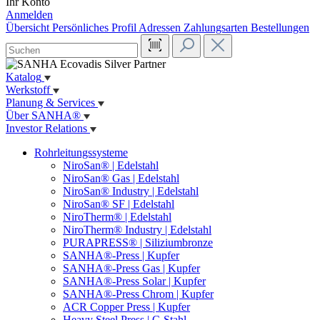
Ihr Konto
Anmelden
Übersicht
Persönliches Profil
Adressen
Zahlungsarten
Bestellungen
Katalog
Werkstoff
Planung & Services
Über SANHA®
Investor Relations
Rohrleitungssysteme
NiroSan® | Edelstahl
NiroSan® Gas | Edelstahl
NiroSan® Industry | Edelstahl
NiroSan® SF | Edelstahl
NiroTherm® | Edelstahl
NiroTherm® Industry | Edelstahl
PURAPRESS® | Siliziumbronze
SANHA®-Press | Kupfer
SANHA®-Press Gas | Kupfer
SANHA®-Press Solar | Kupfer
SANHA®-Press Chrom | Kupfer
ACR Copper Press | Kupfer
Heavy Steel Press | C-Stahl