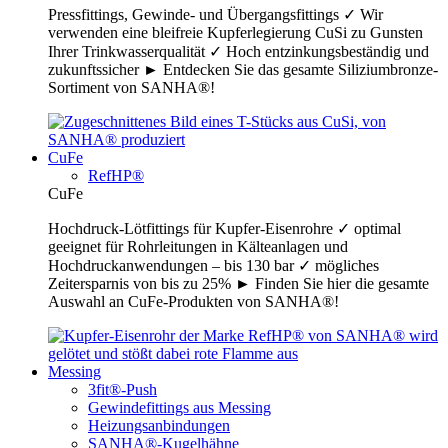
Pressfittings, Gewinde- und Übergangsfittings ✓ Wir
verwenden eine bleifreie Kupferlegierung CuSi zu Gunsten
Ihrer Trinkwasserqualität ✓ Hoch entzinkungsbeständig und
zukunftssicher ► Entdecken Sie das gesamte Siliziumbronze-
Sortiment von SANHA®!
CuFe
RefHP®
CuFe
Hochdruck-Lötfittings für Kupfer-Eisenrohre ✓ optimal
geeignet für Rohrleitungen in Kälteanlagen und
Hochdruckanwendungen – bis 130 bar ✓ mögliches
Zeitersparnis von bis zu 25% ► Finden Sie hier die gesamte
Auswahl an CuFe-Produkten von SANHA®!
Messing
3fit®-Push
Gewindefittings aus Messing
Heizungsanbindungen
SANHA®-Kugelhähne