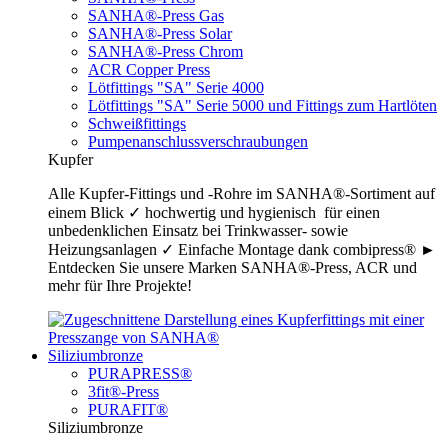
SANHA®-Press Gas
SANHA®-Press Solar
SANHA®-Press Chrom
ACR Copper Press
Lötfittings "SA" Serie 4000
Lötfittings "SA" Serie 5000 und Fittings zum Hartlöten
Schweißfittings
Pumpenanschlussverschraubungen
Kupfer
Alle Kupfer-Fittings und -Rohre im SANHA®-Sortiment auf
einem Blick ✓ hochwertig und hygienisch für einen
unbedenklichen Einsatz bei Trinkwasser- sowie
Heizungsanlagen ✓ Einfache Montage dank combipress® ►
Entdecken Sie unsere Marken SANHA®-Press, ACR und
mehr für Ihre Projekte!
Siliziumbronze
PURAPRESS®
3fit®-Press
PURAFIT®
Siliziumbronze