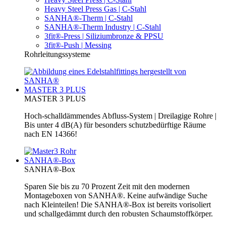
Heavy Steel Press Gas | C-Stahl
SANHA®-Therm | C-Stahl
SANHA®-Therm Industry | C-Stahl
3fit®-Press | Siliziumbronze & PPSU
3fit®-Push | Messing
Rohrleitungssysteme
MASTER 3 PLUS
MASTER 3 PLUS
Hoch-schalldämmendes Abfluss-System | Dreilagige Rohre |
Bis unter 4 dB(A) für besonders schutzbedürftige Räume
nach EN 14366!
SANHA®-Box
SANHA®-Box
Sparen Sie bis zu 70 Prozent Zeit mit den modernen
Montageboxen von SANHA®. Keine aufwändige Suche
nach Kleinteilen! Die SANHA®-Box ist bereits vorisoliert
und schallgedämmt durch den robusten Schaumstoffkörper.