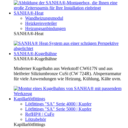
SANHA®-Heat
Wandheizungsmodul
Heizkreisverteiler
Heizungsanbindungen
SANHA®-Heat
SANHA®-Kugelhähne
SANHA®-Kugelhähne
Moderner Kugelhahn aus Werkstoff CW617N und aus
bleifreier Siliziumbronze CuSi (CW 724R). Absperrarmatur
für viele Anwendungen wie Heizung, Kühlung, Kälte uvm.
Kapillarlötfittings
Lötfittings "SA" Serie 4000 | Kupfer
Lötfittings "SA" Serie 5000 | Kupfer
RefHP® | CuFe
Lötzubehör
Kapillarlötfittings