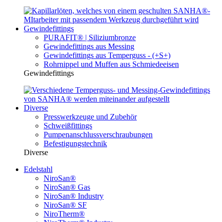
Gewindefittings
PURAFIT® | Siliziumbronze
Gewindefittings aus Messing
Gewindefittings aus Temperguss - (+S+)
Rohrnippel und Muffen aus Schmiedeeisen
Gewindefittings
Diverse
Presswerkzeuge und Zubehör
Schweißfittings
Pumpenanschlussverschraubungen
Befestigungstechnik
Diverse
Edelstahl
NiroSan®
NiroSan® Gas
NiroSan® Industry
NiroSan® SF
NiroTherm®