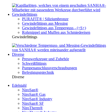
Gewindefittings
PURAFIT® | Siliziumbronze
Gewindefittings aus Messing
Gewindefittings aus Temperguss - (+S+)
Rohrnippel und Muffen aus Schmiedeeisen
Gewindefittings
Diverse
Presswerkzeuge und Zubehör
Schweißfittings
Pumpenanschlussverschraubungen
Befestigungstechnik
Diverse
Edelstahl
NiroSan®
NiroSan® Gas
NiroSan® Industry
NiroSan® SF
NiroTherm®