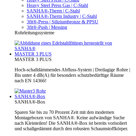
Heavy Steel Press Gas | C-Stahl
SANHA®-Therm | C-Stahl
SANHA®-Therm Industry | C-Stahl
3fit®-Press | Siliziumbronze & PPSU
3fit®-Push | Messing
Rohrleitungssysteme
MASTER 3 PLUS
MASTER 3 PLUS
Hoch-schalldämmendes Abfluss-System | Dreilagige Rohre |
Bis unter 4 dB(A) für besonders schutzbedürftige Räume
nach EN 14366!
SANHA®-Box
SANHA®-Box
Sparen Sie bis zu 70 Prozent Zeit mit den modernen
Montageboxen von SANHA®. Keine aufwändige Suche
nach Kleinteilen! Die SANHA®-Box ist bereits vorisoliert
und schallgedämmt durch den robusten Schaumstoffkörper.