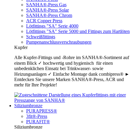
SANHA®-Press Gas
SANHA®-Press Solar
SANHA®-Press Chrom
ACR Copper Press
Lötfittings "SA" Serie 4000
Lötfittings "SA" Serie 5000 und Fittings zum Hartlöten
Schweißfittings
Pumpenanschlussverschraubungen
Kupfer
Alle Kupfer-Fittings und -Rohre im SANHA®-Sortiment auf
einem Blick ✓ hochwertig und hygienisch für einen
unbedenklichen Einsatz bei Trinkwasser- sowie
Heizungsanlagen ✓ Einfache Montage dank combipress® ►
Entdecken Sie unsere Marken SANHA®-Press, ACR und
mehr für Ihre Projekte!
Siliziumbronze
PURAPRESS®
3fit®-Press
PURAFIT®
Siliziumbronze