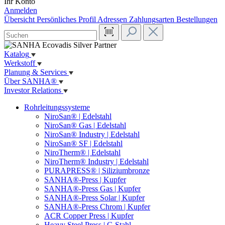
Ihr Konto
Anmelden
Übersicht
Persönliches Profil
Adressen
Zahlungsarten
Bestellungen
Katalog
Werkstoff
Planung & Services
Über SANHA®
Investor Relations
Rohrleitungssysteme
NiroSan® | Edelstahl
NiroSan® Gas | Edelstahl
NiroSan® Industry | Edelstahl
NiroSan® SF | Edelstahl
NiroTherm® | Edelstahl
NiroTherm® Industry | Edelstahl
PURAPRESS® | Siliziumbronze
SANHA®-Press | Kupfer
SANHA®-Press Gas | Kupfer
SANHA®-Press Solar | Kupfer
SANHA®-Press Chrom | Kupfer
ACR Copper Press | Kupfer
Heavy Steel Press | C-Stahl