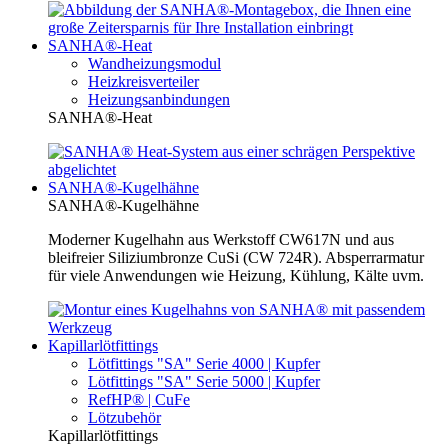
SANHA®-Heat
Wandheizungsmodul
Heizkreisverteiler
Heizungsanbindungen
SANHA®-Heat
SANHA®-Kugelhähne
SANHA®-Kugelhähne
Moderner Kugelhahn aus Werkstoff CW617N und aus
bleifreier Siliziumbronze CuSi (CW 724R). Absperrarmatur
für viele Anwendungen wie Heizung, Kühlung, Kälte uvm.
Kapillarlötfittings
Lötfittings "SA" Serie 4000 | Kupfer
Lötfittings "SA" Serie 5000 | Kupfer
RefHP® | CuFe
Lötzubehör
Kapillarlötfittings