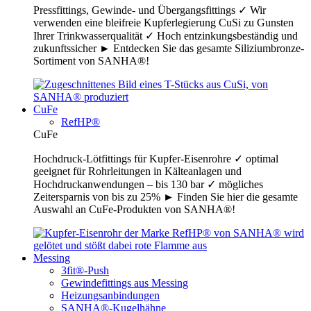
Pressfittings, Gewinde- und Übergangsfittings ✓ Wir
verwenden eine bleifreie Kupferlegierung CuSi zu Gunsten
Ihrer Trinkwasserqualität ✓ Hoch entzinkungsbeständig und
zukunftssicher ► Entdecken Sie das gesamte Siliziumbronze-
Sortiment von SANHA®!
CuFe
RefHP®
CuFe
Hochdruck-Lötfittings für Kupfer-Eisenrohre ✓ optimal
geeignet für Rohrleitungen in Kälteanlagen und
Hochdruckanwendungen – bis 130 bar ✓ mögliches
Zeitersparnis von bis zu 25% ► Finden Sie hier die gesamte
Auswahl an CuFe-Produkten von SANHA®!
Messing
3fit®-Push
Gewindefittings aus Messing
Heizungsanbindungen
SANHA®-Kugelhähne