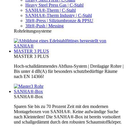
Heavy Steel Press Gas | C-Stahl
SANHA®-Therm | C-Stahl
SANHA®-Therm Industry | C-Stahl
3fit®-Press | Siliziumbronze & PPSU
3fit®-Push | Messing
Rohrleitungssysteme
MASTER 3 PLUS
MASTER 3 PLUS
Hoch-schalldämmendes Abfluss-System | Dreilagige Rohre |
Bis unter 4 dB(A) für besonders schutzbedürftige Räume
nach EN 14366!
SANHA®-Box
SANHA®-Box
Sparen Sie bis zu 70 Prozent Zeit mit den modernen
Montageboxen von SANHA®. Keine aufwändige Suche
nach Kleinteilen! Die SANHA®-Box ist bereits vorisoliert
und schallgedämmt durch den robusten Schaumstoffkörper.