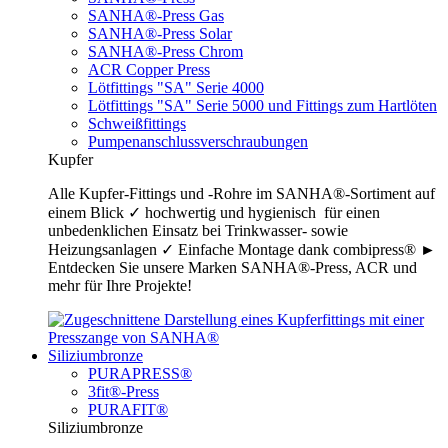
SANHA®-Press Gas
SANHA®-Press Solar
SANHA®-Press Chrom
ACR Copper Press
Lötfittings "SA" Serie 4000
Lötfittings "SA" Serie 5000 und Fittings zum Hartlöten
Schweißfittings
Pumpenanschlussverschraubungen
Kupfer
Alle Kupfer-Fittings und -Rohre im SANHA®-Sortiment auf
einem Blick ✓ hochwertig und hygienisch für einen
unbedenklichen Einsatz bei Trinkwasser- sowie
Heizungsanlagen ✓ Einfache Montage dank combipress® ►
Entdecken Sie unsere Marken SANHA®-Press, ACR und
mehr für Ihre Projekte!
Siliziumbronze
PURAPRESS®
3fit®-Press
PURAFIT®
Siliziumbronze