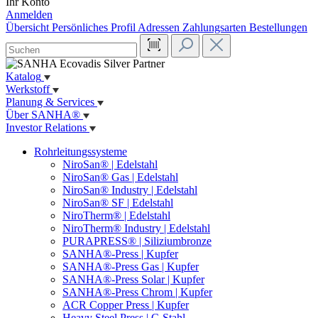
Ihr Konto
Anmelden
Übersicht
Persönliches Profil
Adressen
Zahlungsarten
Bestellungen
Katalog
Werkstoff
Planung & Services
Über SANHA®
Investor Relations
Rohrleitungssysteme
NiroSan® | Edelstahl
NiroSan® Gas | Edelstahl
NiroSan® Industry | Edelstahl
NiroSan® SF | Edelstahl
NiroTherm® | Edelstahl
NiroTherm® Industry | Edelstahl
PURAPRESS® | Siliziumbronze
SANHA®-Press | Kupfer
SANHA®-Press Gas | Kupfer
SANHA®-Press Solar | Kupfer
SANHA®-Press Chrom | Kupfer
ACR Copper Press | Kupfer
Heavy Steel Press | C-Stahl