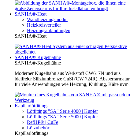
SANHA®-Heat
Wandheizungsmodul
Heizkreisverteiler
Heizungsanbindungen
SANHA®-Heat
SANHA®-Kugelhähne
SANHA®-Kugelhähne
Moderner Kugelhahn aus Werkstoff CW617N und aus
bleifreier Siliziumbronze CuSi (CW 724R). Absperrarmatur
für viele Anwendungen wie Heizung, Kühlung, Kälte uvm.
Kapillarlötfittings
Lötfittings "SA" Serie 4000 | Kupfer
Lötfittings "SA" Serie 5000 | Kupfer
RefHP® | CuFe
Lötzubehör
Kapillarlötfittings