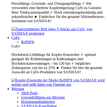
Pressfittings, Gewinde- und Übergangsfittings ✓ Wir
verwenden eine bleifreie Kupferlegierung CuSi zu Gunsten
Ihrer Trinkwasserqualität ✓ Hoch entzinkungsbeständig und
zukunftssicher ► Entdecken Sie das gesamte Siliziumbronze-
Sortiment von SANHA®!
CuFe
RefHP®
CuFe
Hochdruck-Lötfittings für Kupfer-Eisenrohre ✓ optimal
geeignet für Rohrleitungen in Kälteanlagen und
Hochdruckanwendungen – bis 130 bar ✓ mögliches
Zeitersparnis von bis zu 25% ► Finden Sie hier die gesamte
Auswahl an CuFe-Produkten von SANHA®!
Messing
3fit®-Push
Gewindefittings aus Messing
Heizungsanbindungen
SANHA®-Kugelhähne