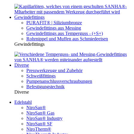
Gewindefittings
PURAFIT® | Siliziumbronze
Gewindefittings aus Messing
Gewindefittings aus Temperguss - (+S+)
Rohrnippel und Muffen aus Schmiedeeisen
Gewindefittings
Diverse
Presswerkzeuge und Zubehör
Schweißfittings
Pumpenanschlussverschraubungen
Befestigungstechnik
Diverse
Edelstahl
NiroSan®
NiroSan® Gas
NiroSan® Industry
NiroSan® SF
NiroTherm®