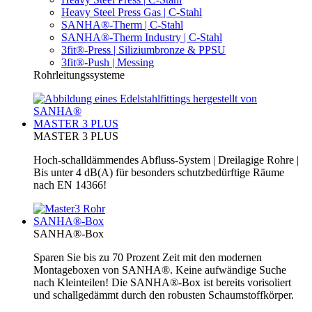
Heavy Steel Press Gas | C-Stahl
SANHA®-Therm | C-Stahl
SANHA®-Therm Industry | C-Stahl
3fit®-Press | Siliziumbronze & PPSU
3fit®-Push | Messing
Rohrleitungssysteme
MASTER 3 PLUS
MASTER 3 PLUS
Hoch-schalldämmendes Abfluss-System | Dreilagige Rohre |
Bis unter 4 dB(A) für besonders schutzbedürftige Räume
nach EN 14366!
SANHA®-Box
SANHA®-Box
Sparen Sie bis zu 70 Prozent Zeit mit den modernen
Montageboxen von SANHA®. Keine aufwändige Suche
nach Kleinteilen! Die SANHA®-Box ist bereits vorisoliert
und schallgedämmt durch den robusten Schaumstoffkörper.