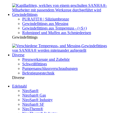
Gewindefittings
PURAFIT® | Siliziumbronze
Gewindefittings aus Messing
Gewindefittings aus Temperguss - (+S+)
Rohrnippel und Muffen aus Schmiedeeisen
Gewindefittings
Diverse
Presswerkzeuge und Zubehör
Schweißfittings
Pumpenanschlussverschraubungen
Befestigungstechnik
Diverse
Edelstahl
NiroSan®
NiroSan® Gas
NiroSan® Industry
NiroSan® SF
NiroTherm®