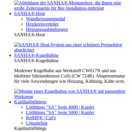
SANHA®-Heat
Wandheizungsmodul
Heizkreisverteiler
Heizungsanbindungen
SANHA®-Heat
SANHA®-Kugelhähne
SANHA®-Kugelhähne
Moderner Kugelhahn aus Werkstoff CW617N und aus
bleifreier Siliziumbronze CuSi (CW 724R). Absperrarmatur
für viele Anwendungen wie Heizung, Kühlung, Kälte uvm.
Kapillarlötfittings
Lötfittings "SA" Serie 4000 | Kupfer
Lötfittings "SA" Serie 5000 | Kupfer
RefHP® | CuFe
Lötzubehör
Kapillarlötfittings