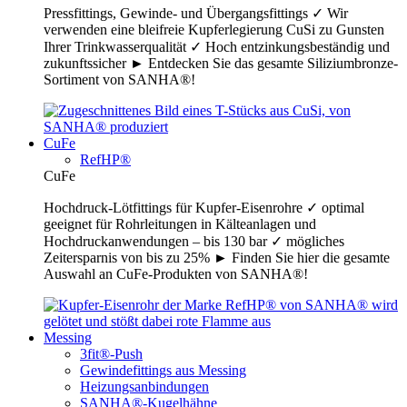
Pressfittings, Gewinde- und Übergangsfittings ✓ Wir
verwenden eine bleifreie Kupferlegierung CuSi zu Gunsten
Ihrer Trinkwasserqualität ✓ Hoch entzinkungsbeständig und
zukunftssicher ► Entdecken Sie das gesamte Siliziumbronze-
Sortiment von SANHA®!
CuFe
RefHP®
CuFe
Hochdruck-Lötfittings für Kupfer-Eisenrohre ✓ optimal
geeignet für Rohrleitungen in Kälteanlagen und
Hochdruckanwendungen – bis 130 bar ✓ mögliches
Zeitersparnis von bis zu 25% ► Finden Sie hier die gesamte
Auswahl an CuFe-Produkten von SANHA®!
Messing
3fit®-Push
Gewindefittings aus Messing
Heizungsanbindungen
SANHA®-Kugelhähne