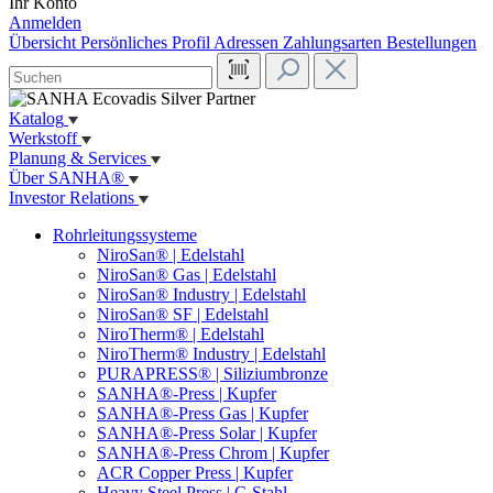
Ihr Konto
Anmelden
Übersicht
Persönliches Profil
Adressen
Zahlungsarten
Bestellungen
Katalog
Werkstoff
Planung & Services
Über SANHA®
Investor Relations
Rohrleitungssysteme
NiroSan® | Edelstahl
NiroSan® Gas | Edelstahl
NiroSan® Industry | Edelstahl
NiroSan® SF | Edelstahl
NiroTherm® | Edelstahl
NiroTherm® Industry | Edelstahl
PURAPRESS® | Siliziumbronze
SANHA®-Press | Kupfer
SANHA®-Press Gas | Kupfer
SANHA®-Press Solar | Kupfer
SANHA®-Press Chrom | Kupfer
ACR Copper Press | Kupfer
Heavy Steel Press | C-Stahl