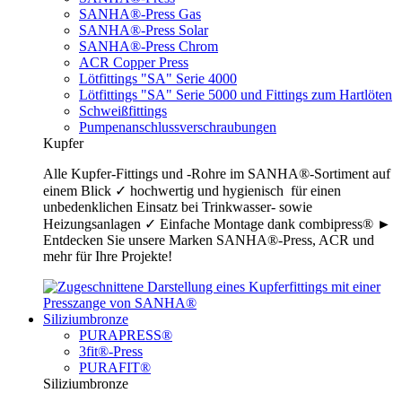
SANHA®-Press Gas
SANHA®-Press Solar
SANHA®-Press Chrom
ACR Copper Press
Lötfittings "SA" Serie 4000
Lötfittings "SA" Serie 5000 und Fittings zum Hartlöten
Schweißfittings
Pumpenanschlussverschraubungen
Kupfer
Alle Kupfer-Fittings und -Rohre im SANHA®-Sortiment auf
einem Blick ✓ hochwertig und hygienisch für einen
unbedenklichen Einsatz bei Trinkwasser- sowie
Heizungsanlagen ✓ Einfache Montage dank combipress® ►
Entdecken Sie unsere Marken SANHA®-Press, ACR und
mehr für Ihre Projekte!
Siliziumbronze
PURAPRESS®
3fit®-Press
PURAFIT®
Siliziumbronze