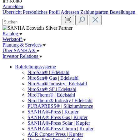
Ihr Konto
Anmelden
Übersicht
Persönliches Profil
Adressen
Zahlungsarten
Bestellungen
Katalog
Werkstoff
Planung & Services
Über SANHA®
Investor Relations
Rohrleitungssysteme
NiroSan® | Edelstahl
NiroSan® Gas | Edelstahl
NiroSan® Industry | Edelstahl
NiroSan® SF | Edelstahl
NiroTherm® | Edelstahl
NiroTherm® Industry | Edelstahl
PURAPRESS® | Siliziumbronze
SANHA®-Press | Kupfer
SANHA®-Press Gas | Kupfer
SANHA®-Press Solar | Kupfer
SANHA®-Press Chrom | Kupfer
ACR Copper Press | Kupfer
Heavy Steel Press | C-Stahl