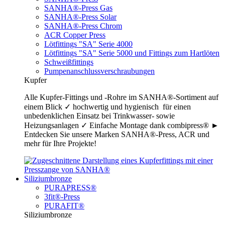
SANHA®-Press Gas
SANHA®-Press Solar
SANHA®-Press Chrom
ACR Copper Press
Lötfittings "SA" Serie 4000
Lötfittings "SA" Serie 5000 und Fittings zum Hartlöten
Schweißfittings
Pumpenanschlussverschraubungen
Kupfer
Alle Kupfer-Fittings und -Rohre im SANHA®-Sortiment auf
einem Blick ✓ hochwertig und hygienisch für einen
unbedenklichen Einsatz bei Trinkwasser- sowie
Heizungsanlagen ✓ Einfache Montage dank combipress® ►
Entdecken Sie unsere Marken SANHA®-Press, ACR und
mehr für Ihre Projekte!
Siliziumbronze
PURAPRESS®
3fit®-Press
PURAFIT®
Siliziumbronze