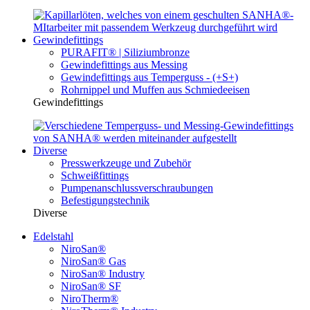
Gewindefittings
PURAFIT® | Siliziumbronze
Gewindefittings aus Messing
Gewindefittings aus Temperguss - (+S+)
Rohrnippel und Muffen aus Schmiedeeisen
Gewindefittings
Diverse
Presswerkzeuge und Zubehör
Schweißfittings
Pumpenanschlussverschraubungen
Befestigungstechnik
Diverse
Edelstahl
NiroSan®
NiroSan® Gas
NiroSan® Industry
NiroSan® SF
NiroTherm®