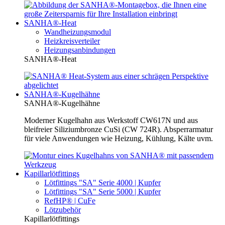
SANHA®-Heat
Wandheizungsmodul
Heizkreisverteiler
Heizungsanbindungen
SANHA®-Heat
SANHA®-Kugelhähne
SANHA®-Kugelhähne
Moderner Kugelhahn aus Werkstoff CW617N und aus
bleifreier Siliziumbronze CuSi (CW 724R). Absperrarmatur
für viele Anwendungen wie Heizung, Kühlung, Kälte uvm.
Kapillarlötfittings
Lötfittings "SA" Serie 4000 | Kupfer
Lötfittings "SA" Serie 5000 | Kupfer
RefHP® | CuFe
Lötzubehör
Kapillarlötfittings