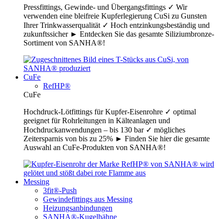
Pressfittings, Gewinde- und Übergangsfittings ✓ Wir
verwenden eine bleifreie Kupferlegierung CuSi zu Gunsten
Ihrer Trinkwasserqualität ✓ Hoch entzinkungsbeständig und
zukunftssicher ► Entdecken Sie das gesamte Siliziumbronze-
Sortiment von SANHA®!
CuFe
RefHP®
CuFe
Hochdruck-Lötfittings für Kupfer-Eisenrohre ✓ optimal
geeignet für Rohrleitungen in Kälteanlagen und
Hochdruckanwendungen – bis 130 bar ✓ mögliches
Zeitersparnis von bis zu 25% ► Finden Sie hier die gesamte
Auswahl an CuFe-Produkten von SANHA®!
Messing
3fit®-Push
Gewindefittings aus Messing
Heizungsanbindungen
SANHA®-Kugelhähne