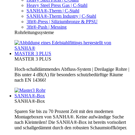
Heavy Steel Press Gas | C-Stahl
SANHA®-Therm | C-Stahl
SANHA®-Therm Industry | C-Stahl
3fit®-Press | Siliziumbronze & PPSU
3fit®-Push | Messing
Rohrleitungssysteme
MASTER 3 PLUS
MASTER 3 PLUS
Hoch-schalldämmendes Abfluss-System | Dreilagige Rohre |
Bis unter 4 dB(A) für besonders schutzbedürftige Räume
nach EN 14366!
SANHA®-Box
SANHA®-Box
Sparen Sie bis zu 70 Prozent Zeit mit den modernen
Montageboxen von SANHA®. Keine aufwändige Suche
nach Kleinteilen! Die SANHA®-Box ist bereits vorisoliert
und schallgedämmt durch den robusten Schaumstoffkörper.