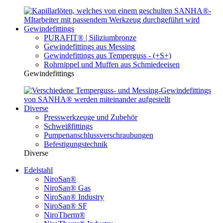
Gewindefittings
PURAFIT® | Siliziumbronze
Gewindefittings aus Messing
Gewindefittings aus Temperguss - (+S+)
Rohrnippel und Muffen aus Schmiedeeisen
Gewindefittings
Diverse
Presswerkzeuge und Zubehör
Schweißfittings
Pumpenanschlussverschraubungen
Befestigungstechnik
Diverse
Edelstahl
NiroSan®
NiroSan® Gas
NiroSan® Industry
NiroSan® SF
NiroTherm®