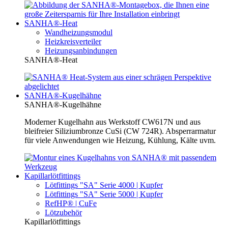
SANHA®-Heat
Wandheizungsmodul
Heizkreisverteiler
Heizungsanbindungen
SANHA®-Heat
SANHA®-Kugelhähne
SANHA®-Kugelhähne
Moderner Kugelhahn aus Werkstoff CW617N und aus
bleifreier Siliziumbronze CuSi (CW 724R). Absperrarmatur
für viele Anwendungen wie Heizung, Kühlung, Kälte uvm.
Kapillarlötfittings
Lötfittings "SA" Serie 4000 | Kupfer
Lötfittings "SA" Serie 5000 | Kupfer
RefHP® | CuFe
Lötzubehör
Kapillarlötfittings