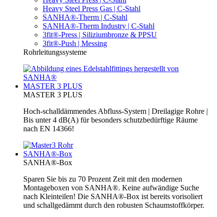
Heavy Steel Press Gas | C-Stahl
SANHA®-Therm | C-Stahl
SANHA®-Therm Industry | C-Stahl
3fit®-Press | Siliziumbronze & PPSU
3fit®-Push | Messing
Rohrleitungssysteme
MASTER 3 PLUS
MASTER 3 PLUS
Hoch-schalldämmendes Abfluss-System | Dreilagige Rohre |
Bis unter 4 dB(A) für besonders schutzbedürftige Räume
nach EN 14366!
SANHA®-Box
SANHA®-Box
Sparen Sie bis zu 70 Prozent Zeit mit den modernen
Montageboxen von SANHA®. Keine aufwändige Suche
nach Kleinteilen! Die SANHA®-Box ist bereits vorisoliert
und schallgedämmt durch den robusten Schaumstoffkörper.