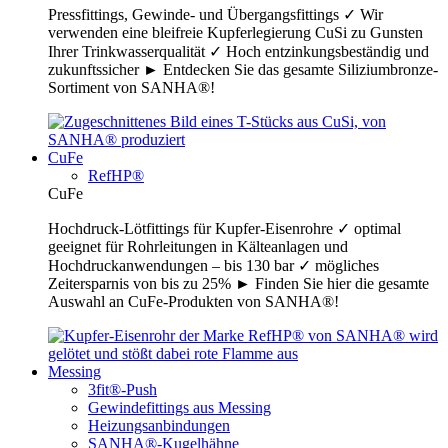
Pressfittings, Gewinde- und Übergangsfittings ✓ Wir
verwenden eine bleifreie Kupferlegierung CuSi zu Gunsten
Ihrer Trinkwasserqualität ✓ Hoch entzinkungsbeständig und
zukunftssicher ► Entdecken Sie das gesamte Siliziumbronze-
Sortiment von SANHA®!
CuFe
RefHP®
CuFe
Hochdruck-Lötfittings für Kupfer-Eisenrohre ✓ optimal
geeignet für Rohrleitungen in Kälteanlagen und
Hochdruckanwendungen – bis 130 bar ✓ mögliches
Zeitersparnis von bis zu 25% ► Finden Sie hier die gesamte
Auswahl an CuFe-Produkten von SANHA®!
Messing
3fit®-Push
Gewindefittings aus Messing
Heizungsanbindungen
SANHA®-Kugelhähne