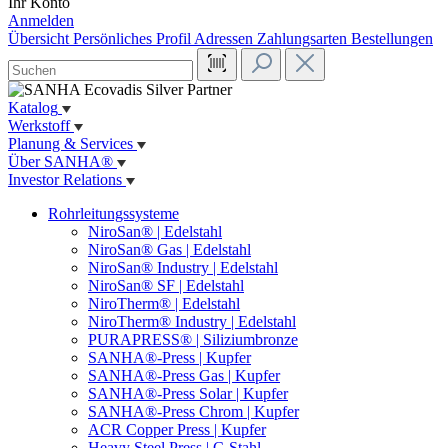
Ihr Konto
Anmelden
Übersicht
Persönliches Profil
Adressen
Zahlungsarten
Bestellungen
Katalog
Werkstoff
Planung & Services
Über SANHA®
Investor Relations
Rohrleitungssysteme
NiroSan® | Edelstahl
NiroSan® Gas | Edelstahl
NiroSan® Industry | Edelstahl
NiroSan® SF | Edelstahl
NiroTherm® | Edelstahl
NiroTherm® Industry | Edelstahl
PURAPRESS® | Siliziumbronze
SANHA®-Press | Kupfer
SANHA®-Press Gas | Kupfer
SANHA®-Press Solar | Kupfer
SANHA®-Press Chrom | Kupfer
ACR Copper Press | Kupfer
Heavy Steel Press | C-Stahl