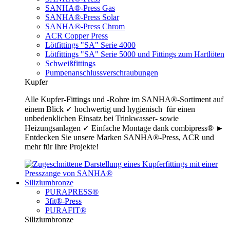
SANHA®-Press Gas
SANHA®-Press Solar
SANHA®-Press Chrom
ACR Copper Press
Lötfittings "SA" Serie 4000
Lötfittings "SA" Serie 5000 und Fittings zum Hartlöten
Schweißfittings
Pumpenanschlussverschraubungen
Kupfer
Alle Kupfer-Fittings und -Rohre im SANHA®-Sortiment auf
einem Blick ✓ hochwertig und hygienisch für einen
unbedenklichen Einsatz bei Trinkwasser- sowie
Heizungsanlagen ✓ Einfache Montage dank combipress® ►
Entdecken Sie unsere Marken SANHA®-Press, ACR und
mehr für Ihre Projekte!
Siliziumbronze
PURAPRESS®
3fit®-Press
PURAFIT®
Siliziumbronze