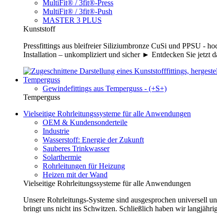
MultiFit® / 3fit®-Press
MultiFit® / 3fit®-Push
MASTER 3 PLUS
Kunststoff
Pressfittings aus bleifreier Siliziumbronze CuSi und PPSU - 
Installation – unkompliziert und sicher ► Entdecken Sie jetzt 
Temperguss
Gewindefittings aus Temperguss - (+S+)
Temperguss
Vielseitige Rohrleitungssysteme für alle Anwendungen
OEM & Kundensonderteile
Industrie
Wasserstoff: Energie der Zukunft
Sauberes Trinkwasser
Solarthermie
Rohrleitungen für Heizung
Heizen mit der Wand
Vielseitige Rohrleitungssysteme für alle Anwendungen
Unsere Rohrleitungs-Systeme sind ausgesprochen universell un
bringt uns nicht ins Schwitzen. Schließlich haben wir langjähri