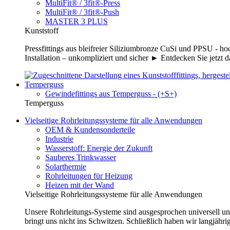
MultiFit® / 3fit®-Press
MultiFit® / 3fit®-Push
MASTER 3 PLUS
Kunststoff
Pressfittings aus bleifreier Siliziumbronze CuSi und PPSU - 
Installation – unkompliziert und sicher ► Entdecken Sie jetzt 
Temperguss
Gewindefittings aus Temperguss - (+S+)
Temperguss
Vielseitige Rohrleitungssysteme für alle Anwendungen
OEM & Kundensonderteile
Industrie
Wasserstoff: Energie der Zukunft
Sauberes Trinkwasser
Solarthermie
Rohrleitungen für Heizung
Heizen mit der Wand
Vielseitige Rohrleitungssysteme für alle Anwendungen
Unsere Rohrleitungs-Systeme sind ausgesprochen universell un
bringt uns nicht ins Schwitzen. Schließlich haben wir langjähri