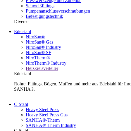
Presswerkzeuge und Zubehör
Schweißfittings
Pumpenanschlussverschraubungen
Befestigungstechnik
Diverse
Edelstahl
NiroSan®
NiroSan® Gas
NiroSan® Industry
NiroSan® SF
NiroTherm®
NiroTherm® Industry
Heizkreisverteiler
Edelstahl
Rohre, Fittings, Bögen, Muffen und mehr aus Edelstahl für I
SANHA®.
C-Stahl
Heavy Steel Press
Heavy Steel Press Gas
SANHA®-Therm
SANHA®-Therm Industry
C-Stahl