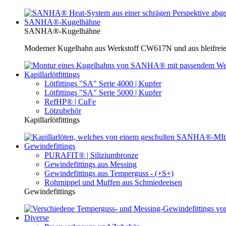
SANHA®-Kugelhähne
SANHA®-Kugelhähne
Moderner Kugelhahn aus Werkstoff CW617N und aus bleifreie
Kapillarlötfittings
Lötfittings "SA" Serie 4000 | Kupfer
Lötfittings "SA" Serie 5000 | Kupfer
RefHP® | CuFe
Lötzubehör
Kapillarlötfittings
Gewindefittings
PURAFIT® | Siliziumbronze
Gewindefittings aus Messing
Gewindefittings aus Temperguss - (+S+)
Rohrnippel und Muffen aus Schmiedeeisen
Gewindefittings
Diverse