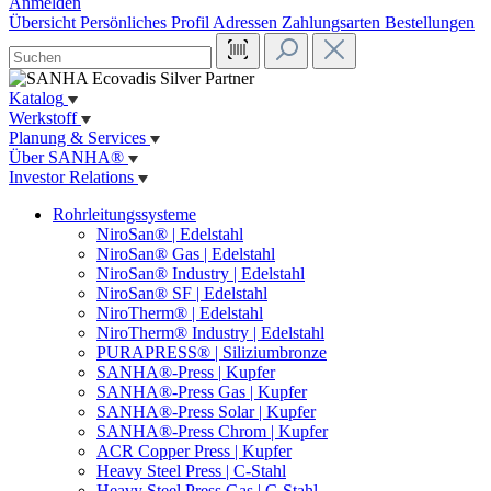
Anmelden
Übersicht
Persönliches Profil
Adressen
Zahlungsarten
Bestellungen
Katalog
Werkstoff
Planung & Services
Über SANHA®
Investor Relations
Rohrleitungssysteme
NiroSan® | Edelstahl
NiroSan® Gas | Edelstahl
NiroSan® Industry | Edelstahl
NiroSan® SF | Edelstahl
NiroTherm® | Edelstahl
NiroTherm® Industry | Edelstahl
PURAPRESS® | Siliziumbronze
SANHA®-Press | Kupfer
SANHA®-Press Gas | Kupfer
SANHA®-Press Solar | Kupfer
SANHA®-Press Chrom | Kupfer
ACR Copper Press | Kupfer
Heavy Steel Press | C-Stahl
Heavy Steel Press Gas | C-Stahl