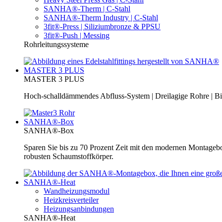
SANHA®-Therm | C-Stahl
SANHA®-Therm Industry | C-Stahl
3fit®-Press | Siliziumbronze & PPSU
3fit®-Push | Messing
Rohrleitungssysteme
MASTER 3 PLUS
MASTER 3 PLUS
Hoch-schalldämmendes Abfluss-System | Dreilagige Rohre | Bi
SANHA®-Box
SANHA®-Box
Sparen Sie bis zu 70 Prozent Zeit mit den modernen Montage
robusten Schaumstoffkörper.
SANHA®-Heat
Wandheizungsmodul
Heizkreisverteiler
Heizungsanbindungen
SANHA®-Heat