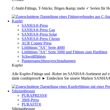
C-Stahl-Fittings, T-Stücke, Bögen &amp; mehr ✓ Serien für H
Kupfer
SANHA®-Press
SANHA®-Press Gas
SANHA®-Press Solar
SANHA®-Press Chrom
ACR Copper Press
Lötfittings "SA" Serie 4000
Lötfittings "SA" Serie 5000 und Fittings zum Hartlöten
Schweißfittings
Pumpenanschlussverschraubungen
Kupfer
Alle Kupfer-Fittings und -Rohre im SANHA®-Sortiment auf ei
dank combipress® ► Entdecken Sie unsere Marken SANHA®-P
Siliziumbronze
PURAPRESS®
3fit®-Press
PURAFIT®
Siliziumbronze