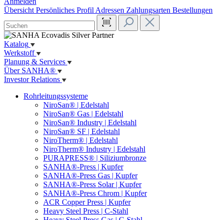
Anmelden
Übersicht
Persönliches Profil
Adressen
Zahlungsarten
Bestellungen
Katalog
Werkstoff
Planung & Services
Über SANHA®
Investor Relations
Rohrleitungssysteme
NiroSan® | Edelstahl
NiroSan® Gas | Edelstahl
NiroSan® Industry | Edelstahl
NiroSan® SF | Edelstahl
NiroTherm® | Edelstahl
NiroTherm® Industry | Edelstahl
PURAPRESS® | Siliziumbronze
SANHA®-Press | Kupfer
SANHA®-Press Gas | Kupfer
SANHA®-Press Solar | Kupfer
SANHA®-Press Chrom | Kupfer
ACR Copper Press | Kupfer
Heavy Steel Press | C-Stahl
Heavy Steel Press Gas | C-Stahl