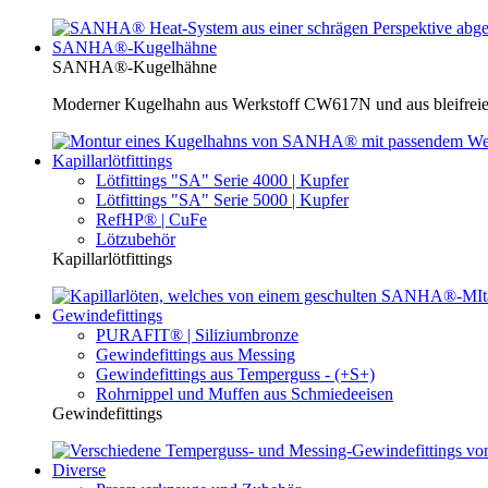
SANHA®-Kugelhähne
SANHA®-Kugelhähne
Moderner Kugelhahn aus Werkstoff CW617N und aus bleifreie
Kapillarlötfittings
Lötfittings "SA" Serie 4000 | Kupfer
Lötfittings "SA" Serie 5000 | Kupfer
RefHP® | CuFe
Lötzubehör
Kapillarlötfittings
Gewindefittings
PURAFIT® | Siliziumbronze
Gewindefittings aus Messing
Gewindefittings aus Temperguss - (+S+)
Rohrnippel und Muffen aus Schmiedeeisen
Gewindefittings
Diverse