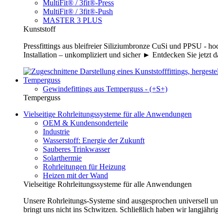
MultiFit® / 3fit®-Press
MultiFit® / 3fit®-Push
MASTER 3 PLUS
Kunststoff
Pressfittings aus bleifreier Siliziumbronze CuSi und PPSU - 
Installation – unkompliziert und sicher ► Entdecken Sie jetzt 
Temperguss
Gewindefittings aus Temperguss - (+S+)
Temperguss
Vielseitige Rohrleitungssysteme für alle Anwendungen
OEM & Kundensonderteile
Industrie
Wasserstoff: Energie der Zukunft
Sauberes Trinkwasser
Solarthermie
Rohrleitungen für Heizung
Heizen mit der Wand
Vielseitige Rohrleitungssysteme für alle Anwendungen
Unsere Rohrleitungs-Systeme sind ausgesprochen universell un
bringt uns nicht ins Schwitzen. Schließlich haben wir langjähri