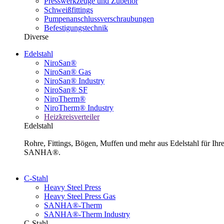
Presswerkzeuge und Zubehör
Schweißfittings
Pumpenanschlussverschraubungen
Befestigungstechnik
Diverse
Edelstahl
NiroSan®
NiroSan® Gas
NiroSan® Industry
NiroSan® SF
NiroTherm®
NiroTherm® Industry
Heizkreisverteiler
Edelstahl
Rohre, Fittings, Bögen, Muffen und mehr aus Edelstahl für I
SANHA®.
C-Stahl
Heavy Steel Press
Heavy Steel Press Gas
SANHA®-Therm
SANHA®-Therm Industry
C-Stahl