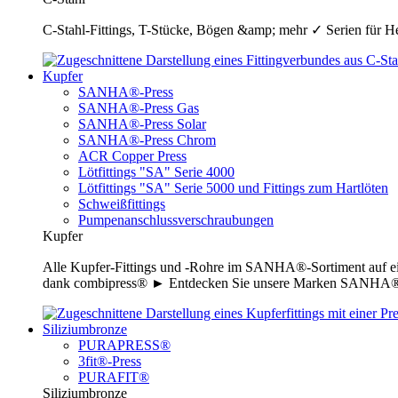
C-Stahl-Fittings, T-Stücke, Bögen &amp; mehr ✓ Serien für H
Kupfer
SANHA®-Press
SANHA®-Press Gas
SANHA®-Press Solar
SANHA®-Press Chrom
ACR Copper Press
Lötfittings "SA" Serie 4000
Lötfittings "SA" Serie 5000 und Fittings zum Hartlöten
Schweißfittings
Pumpenanschlussverschraubungen
Kupfer
Alle Kupfer-Fittings und -Rohre im SANHA®-Sortiment auf ei
dank combipress® ► Entdecken Sie unsere Marken SANHA®-P
Siliziumbronze
PURAPRESS®
3fit®-Press
PURAFIT®
Siliziumbronze