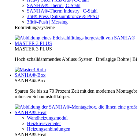
SANHA®-Therm | C-Stahl
SANHA®-Therm Industry | C-Stahl
3fit®-Press | Siliziumbronze & PPSU
3fit®-Push | Messing
Rohrleitungssysteme
MASTER 3 PLUS
MASTER 3 PLUS
Hoch-schalldämmendes Abfluss-System | Dreilagige Rohre | Bi
SANHA®-Box
SANHA®-Box
Sparen Sie bis zu 70 Prozent Zeit mit den modernen Montage
robusten Schaumstoffkörper.
SANHA®-Heat
Wandheizungsmodul
Heizkreisverteiler
Heizungsanbindungen
SANHA®-Heat