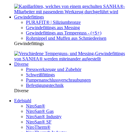
Gewindefittings
PURAFIT® | Siliziumbronze
Gewindefittings aus Messing
Gewindefittings aus Temperguss - (+S+)
Rohrnippel und Muffen aus Schmiedeeisen
Gewindefittings
Diverse
Presswerkzeuge und Zubehör
Schweißfittings
Pumpenanschlussverschraubungen
Befestigungstechnik
Diverse
Edelstahl
NiroSan®
NiroSan® Gas
NiroSan® Industry
NiroSan® SF
NiroTherm®