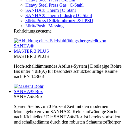
Heavy Steel Press Gas | C-Stahl
SANHA®-Therm | C-Stahl
SANHA®-Therm Industry | C-Stahl
3fit®-Press | Siliziumbronze & PPSU
3fit®-Push | Messing
Rohrleitungssysteme
MASTER 3 PLUS
MASTER 3 PLUS
Hoch-schalldämmendes Abfluss-System | Dreilagige Rohre |
Bis unter 4 dB(A) für besonders schutzbedürftige Räume
nach EN 14366!
SANHA®-Box
SANHA®-Box
Sparen Sie bis zu 70 Prozent Zeit mit den modernen
Montageboxen von SANHA®. Keine aufwändige Suche
nach Kleinteilen! Die SANHA®-Box ist bereits vorisoliert
und schallgedämmt durch den robusten Schaumstoffkörper.