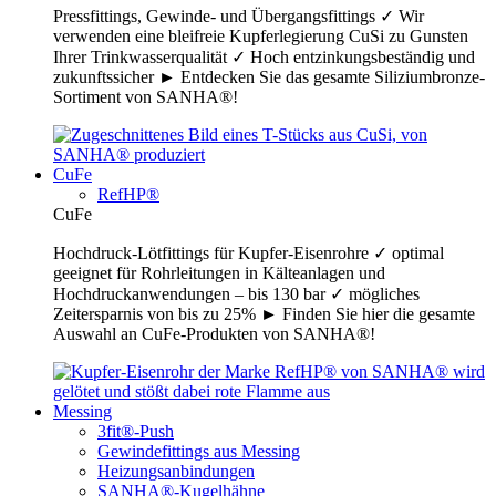
Pressfittings, Gewinde- und Übergangsfittings ✓ Wir
verwenden eine bleifreie Kupferlegierung CuSi zu Gunsten
Ihrer Trinkwasserqualität ✓ Hoch entzinkungsbeständig und
zukunftssicher ► Entdecken Sie das gesamte Siliziumbronze-
Sortiment von SANHA®!
CuFe
RefHP®
CuFe
Hochdruck-Lötfittings für Kupfer-Eisenrohre ✓ optimal
geeignet für Rohrleitungen in Kälteanlagen und
Hochdruckanwendungen – bis 130 bar ✓ mögliches
Zeitersparnis von bis zu 25% ► Finden Sie hier die gesamte
Auswahl an CuFe-Produkten von SANHA®!
Messing
3fit®-Push
Gewindefittings aus Messing
Heizungsanbindungen
SANHA®-Kugelhähne