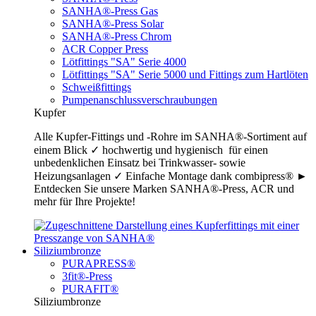
SANHA®-Press Gas
SANHA®-Press Solar
SANHA®-Press Chrom
ACR Copper Press
Lötfittings "SA" Serie 4000
Lötfittings "SA" Serie 5000 und Fittings zum Hartlöten
Schweißfittings
Pumpenanschlussverschraubungen
Kupfer
Alle Kupfer-Fittings und -Rohre im SANHA®-Sortiment auf
einem Blick ✓ hochwertig und hygienisch für einen
unbedenklichen Einsatz bei Trinkwasser- sowie
Heizungsanlagen ✓ Einfache Montage dank combipress® ►
Entdecken Sie unsere Marken SANHA®-Press, ACR und
mehr für Ihre Projekte!
Siliziumbronze
PURAPRESS®
3fit®-Press
PURAFIT®
Siliziumbronze