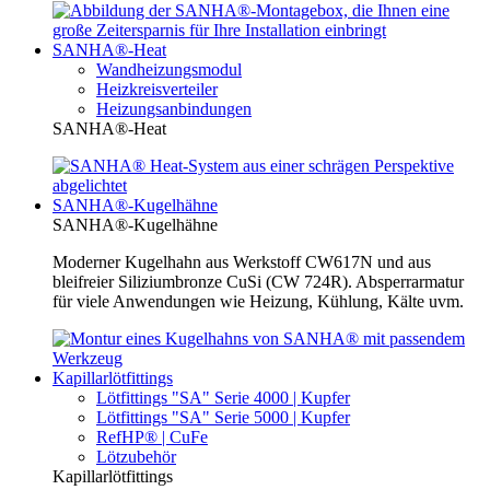
SANHA®-Heat
Wandheizungsmodul
Heizkreisverteiler
Heizungsanbindungen
SANHA®-Heat
SANHA®-Kugelhähne
SANHA®-Kugelhähne
Moderner Kugelhahn aus Werkstoff CW617N und aus
bleifreier Siliziumbronze CuSi (CW 724R). Absperrarmatur
für viele Anwendungen wie Heizung, Kühlung, Kälte uvm.
Kapillarlötfittings
Lötfittings "SA" Serie 4000 | Kupfer
Lötfittings "SA" Serie 5000 | Kupfer
RefHP® | CuFe
Lötzubehör
Kapillarlötfittings