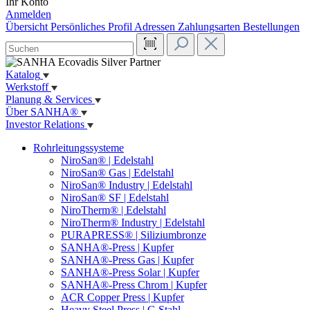
Ihr Konto
Anmelden
Übersicht
Persönliches Profil
Adressen
Zahlungsarten
Bestellungen
Katalog
Werkstoff
Planung & Services
Über SANHA®
Investor Relations
Rohrleitungssysteme
NiroSan® | Edelstahl
NiroSan® Gas | Edelstahl
NiroSan® Industry | Edelstahl
NiroSan® SF | Edelstahl
NiroTherm® | Edelstahl
NiroTherm® Industry | Edelstahl
PURAPRESS® | Siliziumbronze
SANHA®-Press | Kupfer
SANHA®-Press Gas | Kupfer
SANHA®-Press Solar | Kupfer
SANHA®-Press Chrom | Kupfer
ACR Copper Press | Kupfer
Heavy Steel Press | C-Stahl