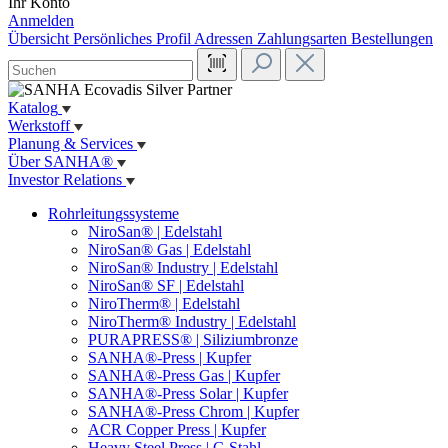
Ihr Konto
Anmelden
Übersicht
Persönliches Profil
Adressen
Zahlungsarten
Bestellungen
Katalog
Werkstoff
Planung & Services
Über SANHA®
Investor Relations
Rohrleitungssysteme
NiroSan® | Edelstahl
NiroSan® Gas | Edelstahl
NiroSan® Industry | Edelstahl
NiroSan® SF | Edelstahl
NiroTherm® | Edelstahl
NiroTherm® Industry | Edelstahl
PURAPRESS® | Siliziumbronze
SANHA®-Press | Kupfer
SANHA®-Press Gas | Kupfer
SANHA®-Press Solar | Kupfer
SANHA®-Press Chrom | Kupfer
ACR Copper Press | Kupfer
Heavy Steel Press | C-Stahl