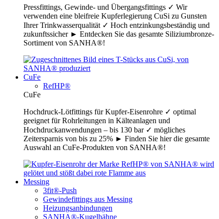
Pressfittings, Gewinde- und Übergangsfittings ✓ Wir
verwenden eine bleifreie Kupferlegierung CuSi zu Gunsten
Ihrer Trinkwasserqualität ✓ Hoch entzinkungsbeständig und
zukunftssicher ► Entdecken Sie das gesamte Siliziumbronze-
Sortiment von SANHA®!
CuFe
RefHP®
CuFe
Hochdruck-Lötfittings für Kupfer-Eisenrohre ✓ optimal
geeignet für Rohrleitungen in Kälteanlagen und
Hochdruckanwendungen – bis 130 bar ✓ mögliches
Zeitersparnis von bis zu 25% ► Finden Sie hier die gesamte
Auswahl an CuFe-Produkten von SANHA®!
Messing
3fit®-Push
Gewindefittings aus Messing
Heizungsanbindungen
SANHA®-Kugelhähne