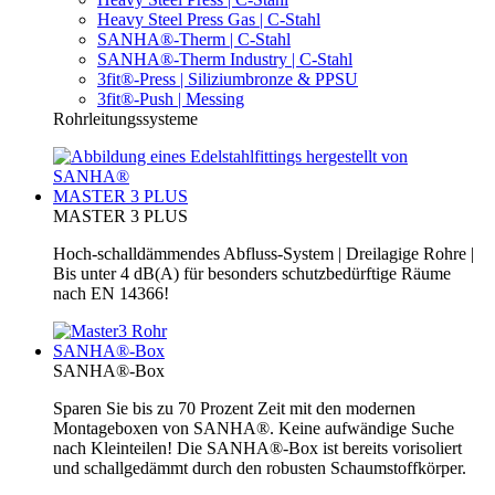
Heavy Steel Press Gas | C-Stahl
SANHA®-Therm | C-Stahl
SANHA®-Therm Industry | C-Stahl
3fit®-Press | Siliziumbronze & PPSU
3fit®-Push | Messing
Rohrleitungssysteme
MASTER 3 PLUS
MASTER 3 PLUS
Hoch-schalldämmendes Abfluss-System | Dreilagige Rohre |
Bis unter 4 dB(A) für besonders schutzbedürftige Räume
nach EN 14366!
SANHA®-Box
SANHA®-Box
Sparen Sie bis zu 70 Prozent Zeit mit den modernen
Montageboxen von SANHA®. Keine aufwändige Suche
nach Kleinteilen! Die SANHA®-Box ist bereits vorisoliert
und schallgedämmt durch den robusten Schaumstoffkörper.