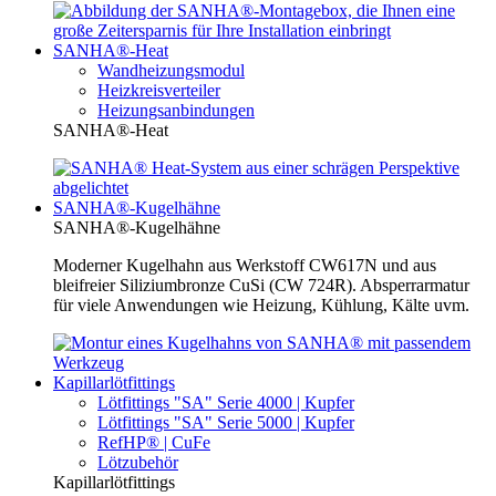
SANHA®-Heat
Wandheizungsmodul
Heizkreisverteiler
Heizungsanbindungen
SANHA®-Heat
SANHA®-Kugelhähne
SANHA®-Kugelhähne
Moderner Kugelhahn aus Werkstoff CW617N und aus
bleifreier Siliziumbronze CuSi (CW 724R). Absperrarmatur
für viele Anwendungen wie Heizung, Kühlung, Kälte uvm.
Kapillarlötfittings
Lötfittings "SA" Serie 4000 | Kupfer
Lötfittings "SA" Serie 5000 | Kupfer
RefHP® | CuFe
Lötzubehör
Kapillarlötfittings