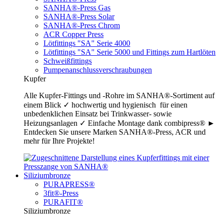
SANHA®-Press Gas
SANHA®-Press Solar
SANHA®-Press Chrom
ACR Copper Press
Lötfittings "SA" Serie 4000
Lötfittings "SA" Serie 5000 und Fittings zum Hartlöten
Schweißfittings
Pumpenanschlussverschraubungen
Kupfer
Alle Kupfer-Fittings und -Rohre im SANHA®-Sortiment auf
einem Blick ✓ hochwertig und hygienisch für einen
unbedenklichen Einsatz bei Trinkwasser- sowie
Heizungsanlagen ✓ Einfache Montage dank combipress® ►
Entdecken Sie unsere Marken SANHA®-Press, ACR und
mehr für Ihre Projekte!
Siliziumbronze
PURAPRESS®
3fit®-Press
PURAFIT®
Siliziumbronze