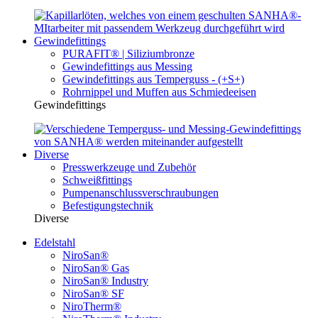
Gewindefittings
PURAFIT® | Siliziumbronze
Gewindefittings aus Messing
Gewindefittings aus Temperguss - (+S+)
Rohrnippel und Muffen aus Schmiedeeisen
Gewindefittings
Diverse
Presswerkzeuge und Zubehör
Schweißfittings
Pumpenanschlussverschraubungen
Befestigungstechnik
Diverse
Edelstahl
NiroSan®
NiroSan® Gas
NiroSan® Industry
NiroSan® SF
NiroTherm®