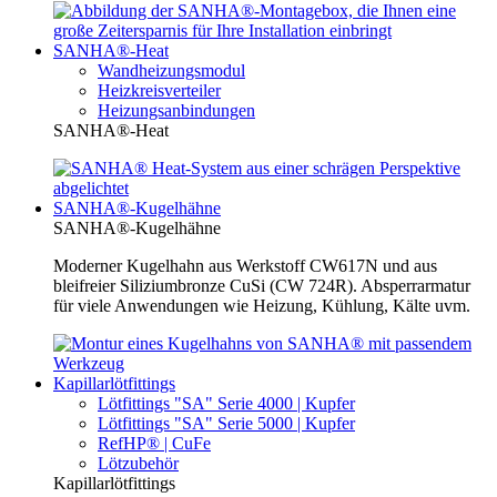
SANHA®-Heat
Wandheizungsmodul
Heizkreisverteiler
Heizungsanbindungen
SANHA®-Heat
SANHA®-Kugelhähne
SANHA®-Kugelhähne
Moderner Kugelhahn aus Werkstoff CW617N und aus
bleifreier Siliziumbronze CuSi (CW 724R). Absperrarmatur
für viele Anwendungen wie Heizung, Kühlung, Kälte uvm.
Kapillarlötfittings
Lötfittings "SA" Serie 4000 | Kupfer
Lötfittings "SA" Serie 5000 | Kupfer
RefHP® | CuFe
Lötzubehör
Kapillarlötfittings