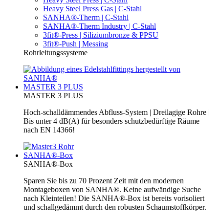
Heavy Steel Press Gas | C-Stahl
SANHA®-Therm | C-Stahl
SANHA®-Therm Industry | C-Stahl
3fit®-Press | Siliziumbronze & PPSU
3fit®-Push | Messing
Rohrleitungssysteme
MASTER 3 PLUS
MASTER 3 PLUS
Hoch-schalldämmendes Abfluss-System | Dreilagige Rohre |
Bis unter 4 dB(A) für besonders schutzbedürftige Räume
nach EN 14366!
SANHA®-Box
SANHA®-Box
Sparen Sie bis zu 70 Prozent Zeit mit den modernen
Montageboxen von SANHA®. Keine aufwändige Suche
nach Kleinteilen! Die SANHA®-Box ist bereits vorisoliert
und schallgedämmt durch den robusten Schaumstoffkörper.