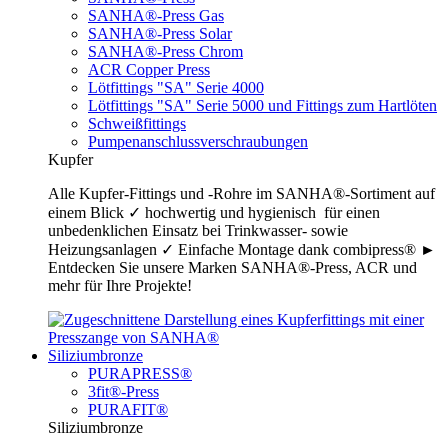
SANHA®-Press Gas
SANHA®-Press Solar
SANHA®-Press Chrom
ACR Copper Press
Lötfittings "SA" Serie 4000
Lötfittings "SA" Serie 5000 und Fittings zum Hartlöten
Schweißfittings
Pumpenanschlussverschraubungen
Kupfer
Alle Kupfer-Fittings und -Rohre im SANHA®-Sortiment auf
einem Blick ✓ hochwertig und hygienisch für einen
unbedenklichen Einsatz bei Trinkwasser- sowie
Heizungsanlagen ✓ Einfache Montage dank combipress® ►
Entdecken Sie unsere Marken SANHA®-Press, ACR und
mehr für Ihre Projekte!
Siliziumbronze
PURAPRESS®
3fit®-Press
PURAFIT®
Siliziumbronze