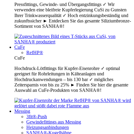
Pressfittings, Gewinde- und Übergangsfittings ✓ Wir
verwenden eine bleifreie Kupferlegierung CuSi zu Gunsten
Ihrer Trinkwasserqualität ✓ Hoch entzinkungsbeständig und
zukunftssicher ► Entdecken Sie das gesamte Siliziumbronze-
Sortiment von SANHA®!
CuFe
RefHP®
CuFe
Hochdruck-Lötfittings für Kupfer-Eisenrohre ✓ optimal
geeignet für Rohrleitungen in Kälteanlagen und
Hochdruckanwendungen – bis 130 bar ✓ mögliches
Zeitersparnis von bis zu 25% ► Finden Sie hier die gesamte
Auswahl an CuFe-Produkten von SANHA®!
Messing
3fit®-Push
Gewindefittings aus Messing
Heizungsanbindungen
SANHA®-Kugelhähne