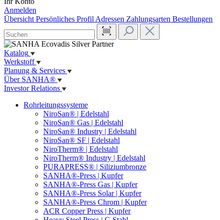
Ihr Konto
Anmelden
Übersicht
Persönliches Profil
Adressen
Zahlungsarten
Bestellungen
Katalog
Werkstoff
Planung & Services
Über SANHA®
Investor Relations
Rohrleitungssysteme
NiroSan® | Edelstahl
NiroSan® Gas | Edelstahl
NiroSan® Industry | Edelstahl
NiroSan® SF | Edelstahl
NiroTherm® | Edelstahl
NiroTherm® Industry | Edelstahl
PURAPRESS® | Siliziumbronze
SANHA®-Press | Kupfer
SANHA®-Press Gas | Kupfer
SANHA®-Press Solar | Kupfer
SANHA®-Press Chrom | Kupfer
ACR Copper Press | Kupfer
Heavy Steel Press | C-Stahl