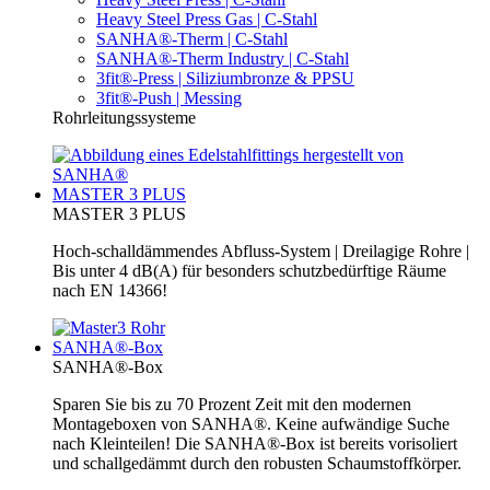
Heavy Steel Press Gas | C-Stahl
SANHA®-Therm | C-Stahl
SANHA®-Therm Industry | C-Stahl
3fit®-Press | Siliziumbronze & PPSU
3fit®-Push | Messing
Rohrleitungssysteme
MASTER 3 PLUS
MASTER 3 PLUS
Hoch-schalldämmendes Abfluss-System | Dreilagige Rohre |
Bis unter 4 dB(A) für besonders schutzbedürftige Räume
nach EN 14366!
SANHA®-Box
SANHA®-Box
Sparen Sie bis zu 70 Prozent Zeit mit den modernen
Montageboxen von SANHA®. Keine aufwändige Suche
nach Kleinteilen! Die SANHA®-Box ist bereits vorisoliert
und schallgedämmt durch den robusten Schaumstoffkörper.