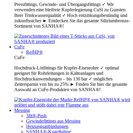
Pressfittings, Gewinde- und Übergangsfittings ✓ Wir
verwenden eine bleifreie Kupferlegierung CuSi zu Gunsten
Ihrer Trinkwasserqualität ✓ Hoch entzinkungsbeständig und
zukunftssicher ► Entdecken Sie das gesamte Siliziumbronze-
Sortiment von SANHA®!
CuFe
RefHP®
CuFe
Hochdruck-Lötfittings für Kupfer-Eisenrohre ✓ optimal
geeignet für Rohrleitungen in Kälteanlagen und
Hochdruckanwendungen – bis 130 bar ✓ mögliches
Zeitersparnis von bis zu 25% ► Finden Sie hier die gesamte
Auswahl an CuFe-Produkten von SANHA®!
Messing
3fit®-Push
Gewindefittings aus Messing
Heizungsanbindungen
SANHA®-Kugelhähne