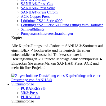
SANHA®-Press Gas
SANHA®-Press Solar
SANHA®-Press Chrom
ACR Copper Press
Lötfittings "SA" Serie 4000
Lötfittings "SA" Serie 5000 und Fittings zum Hartlöten
Schweißfittings
Pumpenanschlussverschraubungen
Kupfer
Alle Kupfer-Fittings und -Rohre im SANHA®-Sortiment auf
einem Blick ✓ hochwertig und hygienisch für einen
unbedenklichen Einsatz bei Trinkwasser- sowie
Heizungsanlagen ✓ Einfache Montage dank combipress® ►
Entdecken Sie unsere Marken SANHA®-Press, ACR und
mehr für Ihre Projekte!
Siliziumbronze
PURAPRESS®
3fit®-Press
PURAFIT®
Siliziumbronze