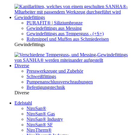
Gewindefittings
PURAFIT® | Siliziumbronze
Gewindefittings aus Messing
Gewindefittings aus Temperguss - (+S+)
Rohrnippel und Muffen aus Schmiedeeisen
Gewindefittings
Diverse
Presswerkzeuge und Zubehör
Schweißfittings
Pumpenanschlussverschraubungen
Befestigungstechnik
Diverse
Edelstahl
NiroSan®
NiroSan® Gas
NiroSan® Industry
NiroSan® SF
NiroTherm®