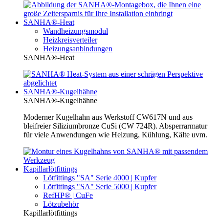
SANHA®-Heat
Wandheizungsmodul
Heizkreisverteiler
Heizungsanbindungen
SANHA®-Heat
SANHA®-Kugelhähne
SANHA®-Kugelhähne
Moderner Kugelhahn aus Werkstoff CW617N und aus
bleifreier Siliziumbronze CuSi (CW 724R). Absperrarmatur
für viele Anwendungen wie Heizung, Kühlung, Kälte uvm.
Kapillarlötfittings
Lötfittings "SA" Serie 4000 | Kupfer
Lötfittings "SA" Serie 5000 | Kupfer
RefHP® | CuFe
Lötzubehör
Kapillarlötfittings