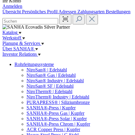
Ihr Konto
Anmelden
Übersicht
Persönliches Profil
Adressen
Zahlungsarten
Bestellungen
Katalog
Werkstoff
Planung & Services
Über SANHA®
Investor Relations
Rohrleitungssysteme
NiroSan® | Edelstahl
NiroSan® Gas | Edelstahl
NiroSan® Industry | Edelstahl
NiroSan® SF | Edelstahl
NiroTherm® | Edelstahl
NiroTherm® Industry | Edelstahl
PURAPRESS® | Siliziumbronze
SANHA®-Press | Kupfer
SANHA®-Press Gas | Kupfer
SANHA®-Press Solar | Kupfer
SANHA®-Press Chrom | Kupfer
ACR Copper Press | Kupfer
Heavy Steel Press | C-Stahl