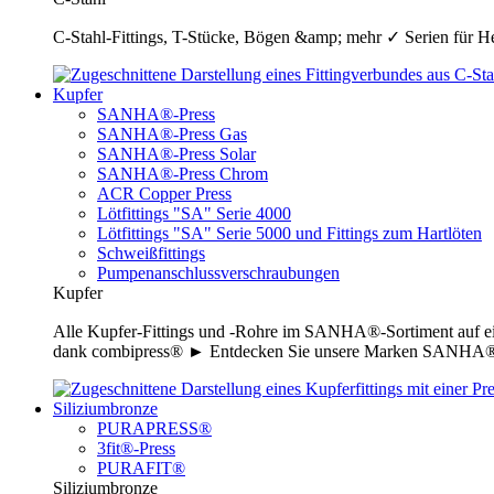
C-Stahl-Fittings, T-Stücke, Bögen &amp; mehr ✓ Serien für H
Kupfer
SANHA®-Press
SANHA®-Press Gas
SANHA®-Press Solar
SANHA®-Press Chrom
ACR Copper Press
Lötfittings "SA" Serie 4000
Lötfittings "SA" Serie 5000 und Fittings zum Hartlöten
Schweißfittings
Pumpenanschlussverschraubungen
Kupfer
Alle Kupfer-Fittings und -Rohre im SANHA®-Sortiment auf ei
dank combipress® ► Entdecken Sie unsere Marken SANHA®-P
Siliziumbronze
PURAPRESS®
3fit®-Press
PURAFIT®
Siliziumbronze