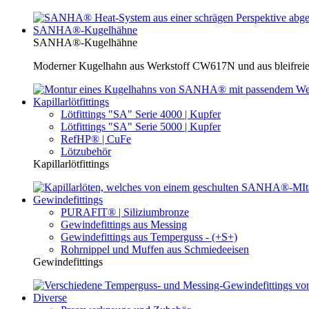
SANHA®-Kugelhähne
SANHA®-Kugelhähne
Moderner Kugelhahn aus Werkstoff CW617N und aus bleifreie
Kapillarlötfittings
Lötfittings "SA" Serie 4000 | Kupfer
Lötfittings "SA" Serie 5000 | Kupfer
RefHP® | CuFe
Lötzubehör
Kapillarlötfittings
Gewindefittings
PURAFIT® | Siliziumbronze
Gewindefittings aus Messing
Gewindefittings aus Temperguss - (+S+)
Rohrnippel und Muffen aus Schmiedeeisen
Gewindefittings
Diverse