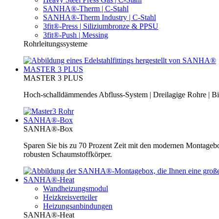
SANHA®-Therm | C-Stahl
SANHA®-Therm Industry | C-Stahl
3fit®-Press | Siliziumbronze & PPSU
3fit®-Push | Messing
Rohrleitungssysteme
MASTER 3 PLUS
MASTER 3 PLUS
Hoch-schalldämmendes Abfluss-System | Dreilagige Rohre | Bi
SANHA®-Box
SANHA®-Box
Sparen Sie bis zu 70 Prozent Zeit mit den modernen Montage
robusten Schaumstoffkörper.
SANHA®-Heat
Wandheizungsmodul
Heizkreisverteiler
Heizungsanbindungen
SANHA®-Heat