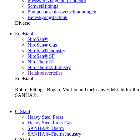
Presswerkzeuge und Zubehör
Schweißfittings
Pumpenanschlussverschraubungen
Befestigungstechnik
Diverse
Edelstahl
NiroSan®
NiroSan® Gas
NiroSan® Industry
NiroSan® SF
NiroTherm®
NiroTherm® Industry
Heizkreisverteiler
Edelstahl
Rohre, Fittings, Bögen, Muffen und mehr aus Edelstahl für I
SANHA®.
C-Stahl
Heavy Steel Press
Heavy Steel Press Gas
SANHA®-Therm
SANHA®-Therm Industry
C-Stahl