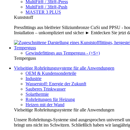
MultiFit® / 3fit®-Press
MultiFit® / 3fit®-Push
MASTER 3 PLUS
Kunststoff
Pressfittings aus bleifreier Siliziumbronze CuSi und PPSU - 
Installation – unkompliziert und sicher ► Entdecken Sie jetzt 
Temperguss
Gewindefittings aus Temperguss - (+S+)
Temperguss
Vielseitige Rohrleitungssysteme für alle Anwendungen
OEM & Kundensonderteile
Industrie
Wasserstoff: Energie der Zukunft
Sauberes Trinkwasser
Solarthermie
Rohrleitungen für Heizung
Heizen mit der Wand
Vielseitige Rohrleitungssysteme für alle Anwendungen
Unsere Rohrleitungs-Systeme sind ausgesprochen universell un
bringt uns nicht ins Schwitzen. Schließlich haben wir langjähri