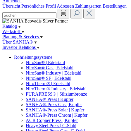
Anmelden
Übersicht
Persönliches Profil
Adressen
Zahlungsarten
Bestellungen
Katalog
Werkstoff
Planung & Services
Über SANHA®
Investor Relations
Rohrleitungssysteme
NiroSan® | Edelstahl
NiroSan® Gas | Edelstahl
NiroSan® Industry | Edelstahl
NiroSan® SF | Edelstahl
NiroTherm® | Edelstahl
NiroTherm® Industry | Edelstahl
PURAPRESS® | Siliziumbronze
SANHA®-Press | Kupfer
SANHA®-Press Gas | Kupfer
SANHA®-Press Solar | Kupfer
SANHA®-Press Chrom | Kupfer
ACR Copper Press | Kupfer
Heavy Steel Press | C-Stahl
Heavy Steel Press Gas | C-Stahl