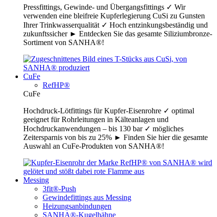
Pressfittings, Gewinde- und Übergangsfittings ✓ Wir
verwenden eine bleifreie Kupferlegierung CuSi zu Gunsten
Ihrer Trinkwasserqualität ✓ Hoch entzinkungsbeständig und
zukunftssicher ► Entdecken Sie das gesamte Siliziumbronze-
Sortiment von SANHA®!
CuFe
RefHP®
CuFe
Hochdruck-Lötfittings für Kupfer-Eisenrohre ✓ optimal
geeignet für Rohrleitungen in Kälteanlagen und
Hochdruckanwendungen – bis 130 bar ✓ mögliches
Zeitersparnis von bis zu 25% ► Finden Sie hier die gesamte
Auswahl an CuFe-Produkten von SANHA®!
Messing
3fit®-Push
Gewindefittings aus Messing
Heizungsanbindungen
SANHA®-Kugelhähne