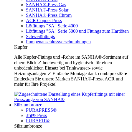
SANHA®-Press Gas
SANHA®-Press Solar
SANHA®-Press Chrom
ACR Copper Press
Lötfittings "SA" Serie 4000
Lötfittings "SA" Serie 5000 und Fittings zum Hartlöten
Schweißfittings
Pumpenanschlussverschraubungen
Kupfer
Alle Kupfer-Fittings und -Rohre im SANHA®-Sortiment auf
einem Blick ✓ hochwertig und hygienisch für einen
unbedenklichen Einsatz bei Trinkwasser- sowie
Heizungsanlagen ✓ Einfache Montage dank combipress® ►
Entdecken Sie unsere Marken SANHA®-Press, ACR und
mehr für Ihre Projekte!
Siliziumbronze
PURAPRESS®
3fit®-Press
PURAFIT®
Siliziumbronze