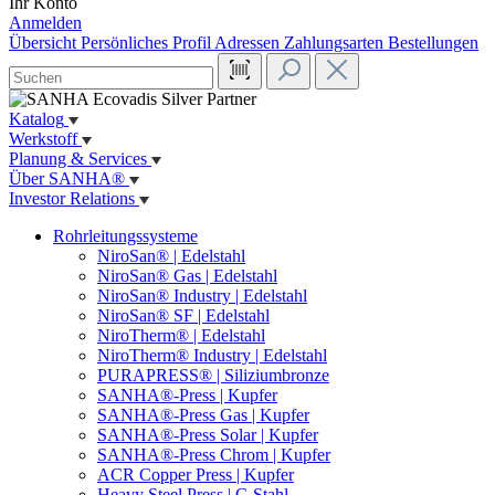
Ihr Konto
Anmelden
Übersicht
Persönliches Profil
Adressen
Zahlungsarten
Bestellungen
Katalog
Werkstoff
Planung & Services
Über SANHA®
Investor Relations
Rohrleitungssysteme
NiroSan® | Edelstahl
NiroSan® Gas | Edelstahl
NiroSan® Industry | Edelstahl
NiroSan® SF | Edelstahl
NiroTherm® | Edelstahl
NiroTherm® Industry | Edelstahl
PURAPRESS® | Siliziumbronze
SANHA®-Press | Kupfer
SANHA®-Press Gas | Kupfer
SANHA®-Press Solar | Kupfer
SANHA®-Press Chrom | Kupfer
ACR Copper Press | Kupfer
Heavy Steel Press | C-Stahl