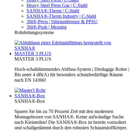
Heavy Steel Press Gas | C-Stahl
SANHA®-Therm | C-Stahl
SANHA®-Therm Industry | C-Stahl
3fit®-Press | Siliziumbronze & PPSU
3fit®-Push | Messing
Rohrleitungssysteme
MASTER 3 PLUS
MASTER 3 PLUS
Hoch-schalldämmendes Abfluss-System | Dreilagige Rohre |
Bis unter 4 dB(A) für besonders schutzbedürftige Räume
nach EN 14366!
SANHA®-Box
SANHA®-Box
Sparen Sie bis zu 70 Prozent Zeit mit den modernen
Montageboxen von SANHA®. Keine aufwändige Suche
nach Kleinteilen! Die SANHA®-Box ist bereits vorisoliert
und schallgedämmt durch den robusten Schaumstoffkörper.