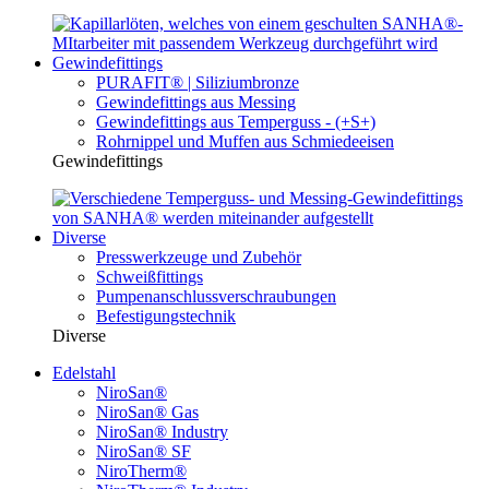
Gewindefittings
PURAFIT® | Siliziumbronze
Gewindefittings aus Messing
Gewindefittings aus Temperguss - (+S+)
Rohrnippel und Muffen aus Schmiedeeisen
Gewindefittings
Diverse
Presswerkzeuge und Zubehör
Schweißfittings
Pumpenanschlussverschraubungen
Befestigungstechnik
Diverse
Edelstahl
NiroSan®
NiroSan® Gas
NiroSan® Industry
NiroSan® SF
NiroTherm®