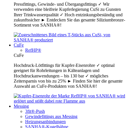
Pressfittings, Gewinde- und Übergangsfittings ✓ Wir
verwenden eine bleifreie Kupferlegierung CuSi zu Gunsten
Ihrer Trinkwasserqualität ✓ Hoch entzinkungsbeständig und
zukunftssicher ► Entdecken Sie das gesamte Siliziumbronze-
Sortiment von SANHA®!
CuFe
RefHP®
CuFe
Hochdruck-Lötfittings für Kupfer-Eisenrohre ✓ optimal
geeignet für Rohrleitungen in Kälteanlagen und
Hochdruckanwendungen – bis 130 bar ✓ mögliches
Zeitersparnis von bis zu 25% ► Finden Sie hier die gesamte
Auswahl an CuFe-Produkten von SANHA®!
Messing
3fit®-Push
Gewindefittings aus Messing
Heizungsanbindungen
SANHA®-Kugelhähne