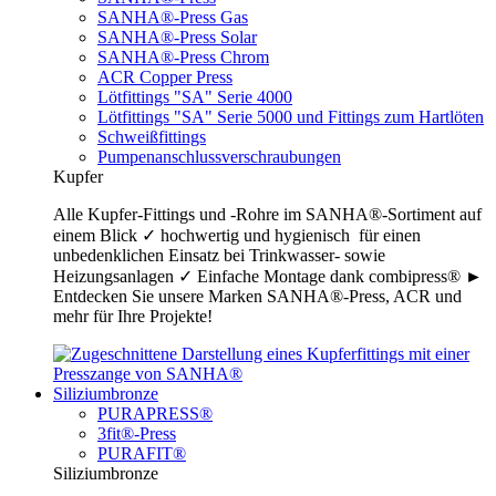
SANHA®-Press Gas
SANHA®-Press Solar
SANHA®-Press Chrom
ACR Copper Press
Lötfittings "SA" Serie 4000
Lötfittings "SA" Serie 5000 und Fittings zum Hartlöten
Schweißfittings
Pumpenanschlussverschraubungen
Kupfer
Alle Kupfer-Fittings und -Rohre im SANHA®-Sortiment auf
einem Blick ✓ hochwertig und hygienisch für einen
unbedenklichen Einsatz bei Trinkwasser- sowie
Heizungsanlagen ✓ Einfache Montage dank combipress® ►
Entdecken Sie unsere Marken SANHA®-Press, ACR und
mehr für Ihre Projekte!
Siliziumbronze
PURAPRESS®
3fit®-Press
PURAFIT®
Siliziumbronze