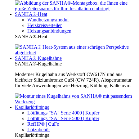
SANHA®-Heat
Wandheizungsmodul
Heizkreisverteiler
Heizungsanbindungen
SANHA®-Heat
SANHA®-Kugelhähne
SANHA®-Kugelhähne
Moderner Kugelhahn aus Werkstoff CW617N und aus
bleifreier Siliziumbronze CuSi (CW 724R). Absperrarmatur
für viele Anwendungen wie Heizung, Kühlung, Kälte uvm.
Kapillarlötfittings
Lötfittings "SA" Serie 4000 | Kupfer
Lötfittings "SA" Serie 5000 | Kupfer
RefHP® | CuFe
Lötzubehör
Kapillarlötfittings