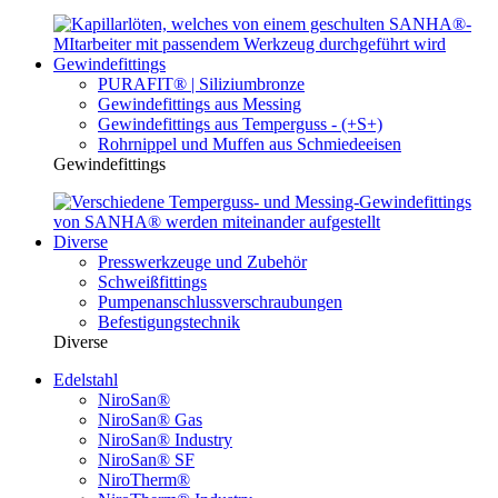
Gewindefittings
PURAFIT® | Siliziumbronze
Gewindefittings aus Messing
Gewindefittings aus Temperguss - (+S+)
Rohrnippel und Muffen aus Schmiedeeisen
Gewindefittings
Diverse
Presswerkzeuge und Zubehör
Schweißfittings
Pumpenanschlussverschraubungen
Befestigungstechnik
Diverse
Edelstahl
NiroSan®
NiroSan® Gas
NiroSan® Industry
NiroSan® SF
NiroTherm®