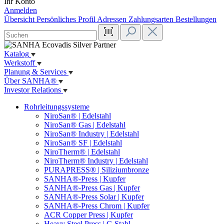
Ihr Konto
Anmelden
Übersicht
Persönliches Profil
Adressen
Zahlungsarten
Bestellungen
Katalog
Werkstoff
Planung & Services
Über SANHA®
Investor Relations
Rohrleitungssysteme
NiroSan® | Edelstahl
NiroSan® Gas | Edelstahl
NiroSan® Industry | Edelstahl
NiroSan® SF | Edelstahl
NiroTherm® | Edelstahl
NiroTherm® Industry | Edelstahl
PURAPRESS® | Siliziumbronze
SANHA®-Press | Kupfer
SANHA®-Press Gas | Kupfer
SANHA®-Press Solar | Kupfer
SANHA®-Press Chrom | Kupfer
ACR Copper Press | Kupfer
Heavy Steel Press | C-Stahl