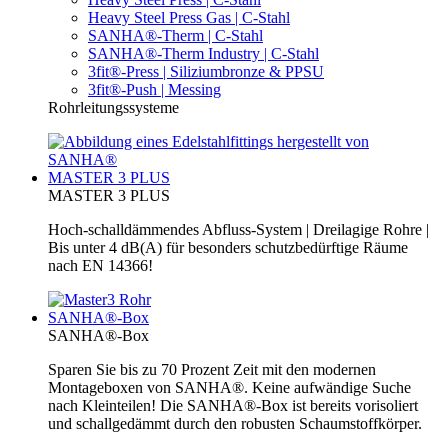
Heavy Steel Press Gas | C-Stahl
SANHA®-Therm | C-Stahl
SANHA®-Therm Industry | C-Stahl
3fit®-Press | Siliziumbronze & PPSU
3fit®-Push | Messing
Rohrleitungssysteme
MASTER 3 PLUS
MASTER 3 PLUS
Hoch-schalldämmendes Abfluss-System | Dreilagige Rohre |
Bis unter 4 dB(A) für besonders schutzbedürftige Räume
nach EN 14366!
SANHA®-Box
SANHA®-Box
Sparen Sie bis zu 70 Prozent Zeit mit den modernen
Montageboxen von SANHA®. Keine aufwändige Suche
nach Kleinteilen! Die SANHA®-Box ist bereits vorisoliert
und schallgedämmt durch den robusten Schaumstoffkörper.