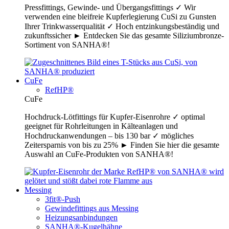
Pressfittings, Gewinde- und Übergangsfittings ✓ Wir
verwenden eine bleifreie Kupferlegierung CuSi zu Gunsten
Ihrer Trinkwasserqualität ✓ Hoch entzinkungsbeständig und
zukunftssicher ► Entdecken Sie das gesamte Siliziumbronze-
Sortiment von SANHA®!
CuFe
RefHP®
CuFe
Hochdruck-Lötfittings für Kupfer-Eisenrohre ✓ optimal
geeignet für Rohrleitungen in Kälteanlagen und
Hochdruckanwendungen – bis 130 bar ✓ mögliches
Zeitersparnis von bis zu 25% ► Finden Sie hier die gesamte
Auswahl an CuFe-Produkten von SANHA®!
Messing
3fit®-Push
Gewindefittings aus Messing
Heizungsanbindungen
SANHA®-Kugelhähne