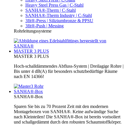
Heavy Steel Press Gas | C-Stahl
SANHA®-Therm | C-Stahl
SANHA®-Therm Industry | C-Stahl
3fit®-Press | Siliziumbronze & PPSU
3fit®-Push | Messing
Rohrleitungssysteme
MASTER 3 PLUS
MASTER 3 PLUS
Hoch-schalldämmendes Abfluss-System | Dreilagige Rohre |
Bis unter 4 dB(A) für besonders schutzbedürftige Räume
nach EN 14366!
SANHA®-Box
SANHA®-Box
Sparen Sie bis zu 70 Prozent Zeit mit den modernen
Montageboxen von SANHA®. Keine aufwändige Suche
nach Kleinteilen! Die SANHA®-Box ist bereits vorisoliert
und schallgedämmt durch den robusten Schaumstoffkörper.