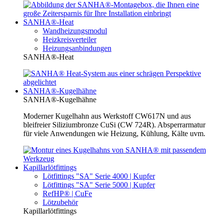
SANHA®-Heat
Wandheizungsmodul
Heizkreisverteiler
Heizungsanbindungen
SANHA®-Heat
SANHA®-Kugelhähne
SANHA®-Kugelhähne
Moderner Kugelhahn aus Werkstoff CW617N und aus
bleifreier Siliziumbronze CuSi (CW 724R). Absperrarmatur
für viele Anwendungen wie Heizung, Kühlung, Kälte uvm.
Kapillarlötfittings
Lötfittings "SA" Serie 4000 | Kupfer
Lötfittings "SA" Serie 5000 | Kupfer
RefHP® | CuFe
Lötzubehör
Kapillarlötfittings