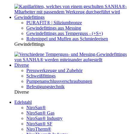
Gewindefittings
PURAFIT® | Siliziumbronze
Gewindefittings aus Messing
Gewindefittings aus Temperguss - (+S+)
Rohrnippel und Muffen aus Schmiedeeisen
Gewindefittings
Diverse
Presswerkzeuge und Zubehör
Schweißfittings
Pumpenanschlussverschraubungen
Befestigungstechnik
Diverse
Edelstahl
NiroSan®
NiroSan® Gas
NiroSan® Industry
NiroSan® SF
NiroTherm®