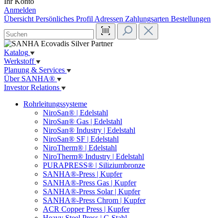
Ihr Konto
Anmelden
Übersicht
Persönliches Profil
Adressen
Zahlungsarten
Bestellungen
Katalog
Werkstoff
Planung & Services
Über SANHA®
Investor Relations
Rohrleitungssysteme
NiroSan® | Edelstahl
NiroSan® Gas | Edelstahl
NiroSan® Industry | Edelstahl
NiroSan® SF | Edelstahl
NiroTherm® | Edelstahl
NiroTherm® Industry | Edelstahl
PURAPRESS® | Siliziumbronze
SANHA®-Press | Kupfer
SANHA®-Press Gas | Kupfer
SANHA®-Press Solar | Kupfer
SANHA®-Press Chrom | Kupfer
ACR Copper Press | Kupfer
Heavy Steel Press | C-Stahl