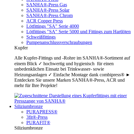
SANHA®-Press Gas
SANHA®-Press Solar
SANHA®-Press Chrom
ACR Copper Press
Lötfittings "SA" Serie 4000
Lötfittings "SA" Serie 5000 und Fittings zum Hartlöten
Schweißfittings
Pumpenanschlussverschraubungen
Kupfer
Alle Kupfer-Fittings und -Rohre im SANHA®-Sortiment auf
einem Blick ✓ hochwertig und hygienisch für einen
unbedenklichen Einsatz bei Trinkwasser- sowie
Heizungsanlagen ✓ Einfache Montage dank combipress® ►
Entdecken Sie unsere Marken SANHA®-Press, ACR und
mehr für Ihre Projekte!
Siliziumbronze
PURAPRESS®
3fit®-Press
PURAFIT®
Siliziumbronze