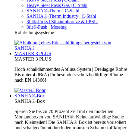
Heavy Steel Press Gas | C-Stahl
SANHA®-Therm | C-Stahl
SANHA®-Therm Industry | C-Stahl
3fit®-Press | Siliziumbronze & PPSU
3fit®-Push | Messing
Rohrleitungssysteme
MASTER 3 PLUS
MASTER 3 PLUS
Hoch-schalldämmendes Abfluss-System | Dreilagige Rohre |
Bis unter 4 dB(A) für besonders schutzbedürftige Räume
nach EN 14366!
SANHA®-Box
SANHA®-Box
Sparen Sie bis zu 70 Prozent Zeit mit den modernen
Montageboxen von SANHA®. Keine aufwändige Suche
nach Kleinteilen! Die SANHA®-Box ist bereits vorisoliert
und schallgedämmt durch den robusten Schaumstoffkörper.