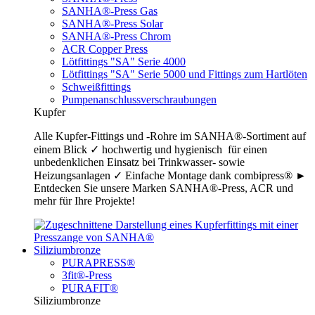
SANHA®-Press Gas
SANHA®-Press Solar
SANHA®-Press Chrom
ACR Copper Press
Lötfittings "SA" Serie 4000
Lötfittings "SA" Serie 5000 und Fittings zum Hartlöten
Schweißfittings
Pumpenanschlussverschraubungen
Kupfer
Alle Kupfer-Fittings und -Rohre im SANHA®-Sortiment auf
einem Blick ✓ hochwertig und hygienisch für einen
unbedenklichen Einsatz bei Trinkwasser- sowie
Heizungsanlagen ✓ Einfache Montage dank combipress® ►
Entdecken Sie unsere Marken SANHA®-Press, ACR und
mehr für Ihre Projekte!
Siliziumbronze
PURAPRESS®
3fit®-Press
PURAFIT®
Siliziumbronze