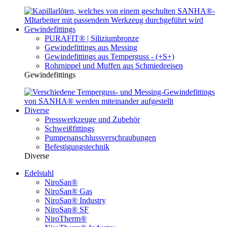
Gewindefittings
PURAFIT® | Siliziumbronze
Gewindefittings aus Messing
Gewindefittings aus Temperguss - (+S+)
Rohrnippel und Muffen aus Schmiedeeisen
Gewindefittings
Diverse
Presswerkzeuge und Zubehör
Schweißfittings
Pumpenanschlussverschraubungen
Befestigungstechnik
Diverse
Edelstahl
NiroSan®
NiroSan® Gas
NiroSan® Industry
NiroSan® SF
NiroTherm®