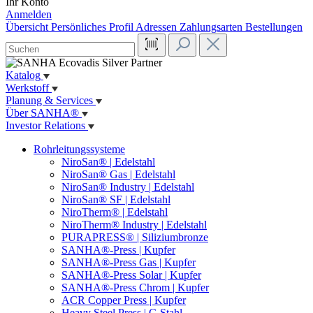
Ihr Konto
Anmelden
Übersicht
Persönliches Profil
Adressen
Zahlungsarten
Bestellungen
Katalog
Werkstoff
Planung & Services
Über SANHA®
Investor Relations
Rohrleitungssysteme
NiroSan® | Edelstahl
NiroSan® Gas | Edelstahl
NiroSan® Industry | Edelstahl
NiroSan® SF | Edelstahl
NiroTherm® | Edelstahl
NiroTherm® Industry | Edelstahl
PURAPRESS® | Siliziumbronze
SANHA®-Press | Kupfer
SANHA®-Press Gas | Kupfer
SANHA®-Press Solar | Kupfer
SANHA®-Press Chrom | Kupfer
ACR Copper Press | Kupfer
Heavy Steel Press | C-Stahl