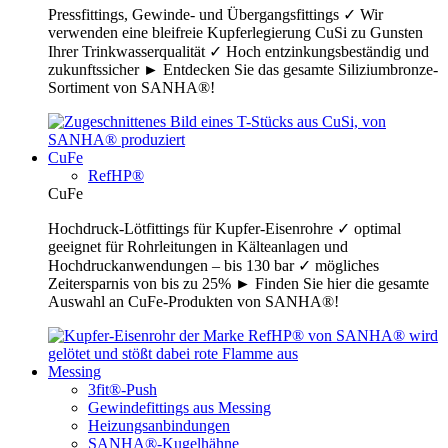
Pressfittings, Gewinde- und Übergangsfittings ✓ Wir
verwenden eine bleifreie Kupferlegierung CuSi zu Gunsten
Ihrer Trinkwasserqualität ✓ Hoch entzinkungsbeständig und
zukunftssicher ► Entdecken Sie das gesamte Siliziumbronze-
Sortiment von SANHA®!
CuFe
RefHP®
CuFe
Hochdruck-Lötfittings für Kupfer-Eisenrohre ✓ optimal
geeignet für Rohrleitungen in Kälteanlagen und
Hochdruckanwendungen – bis 130 bar ✓ mögliches
Zeitersparnis von bis zu 25% ► Finden Sie hier die gesamte
Auswahl an CuFe-Produkten von SANHA®!
Messing
3fit®-Push
Gewindefittings aus Messing
Heizungsanbindungen
SANHA®-Kugelhähne