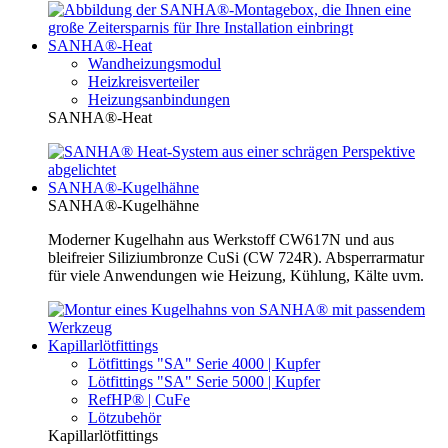
SANHA®-Heat
Wandheizungsmodul
Heizkreisverteiler
Heizungsanbindungen
SANHA®-Heat
SANHA®-Kugelhähne
SANHA®-Kugelhähne
Moderner Kugelhahn aus Werkstoff CW617N und aus
bleifreier Siliziumbronze CuSi (CW 724R). Absperrarmatur
für viele Anwendungen wie Heizung, Kühlung, Kälte uvm.
Kapillarlötfittings
Lötfittings "SA" Serie 4000 | Kupfer
Lötfittings "SA" Serie 5000 | Kupfer
RefHP® | CuFe
Lötzubehör
Kapillarlötfittings