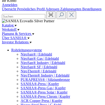
Ihr Konto
Anmelden
Übersicht
Persönliches Profil
Adressen
Zahlungsarten
Bestellungen
Katalog
Werkstoff
Planung & Services
Über SANHA®
Investor Relations
Rohrleitungssysteme
NiroSan® | Edelstahl
NiroSan® Gas | Edelstahl
NiroSan® Industry | Edelstahl
NiroSan® SF | Edelstahl
NiroTherm® | Edelstahl
NiroTherm® Industry | Edelstahl
PURAPRESS® | Siliziumbronze
SANHA®-Press | Kupfer
SANHA®-Press Gas | Kupfer
SANHA®-Press Solar | Kupfer
SANHA®-Press Chrom | Kupfer
ACR Copper Press | Kupfer
Heavy Steel Press | C-Stahl