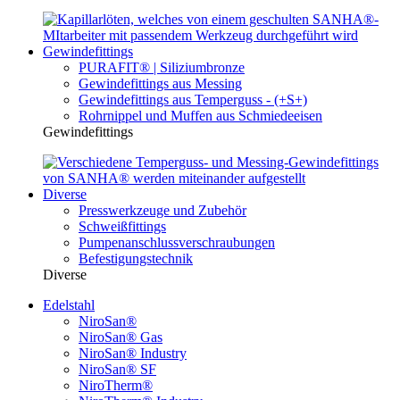
Gewindefittings
PURAFIT® | Siliziumbronze
Gewindefittings aus Messing
Gewindefittings aus Temperguss - (+S+)
Rohrnippel und Muffen aus Schmiedeeisen
Gewindefittings
Diverse
Presswerkzeuge und Zubehör
Schweißfittings
Pumpenanschlussverschraubungen
Befestigungstechnik
Diverse
Edelstahl
NiroSan®
NiroSan® Gas
NiroSan® Industry
NiroSan® SF
NiroTherm®