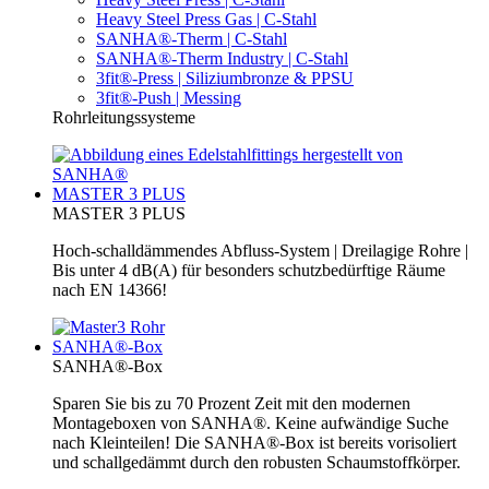
Heavy Steel Press Gas | C-Stahl
SANHA®-Therm | C-Stahl
SANHA®-Therm Industry | C-Stahl
3fit®-Press | Siliziumbronze & PPSU
3fit®-Push | Messing
Rohrleitungssysteme
MASTER 3 PLUS
MASTER 3 PLUS
Hoch-schalldämmendes Abfluss-System | Dreilagige Rohre |
Bis unter 4 dB(A) für besonders schutzbedürftige Räume
nach EN 14366!
SANHA®-Box
SANHA®-Box
Sparen Sie bis zu 70 Prozent Zeit mit den modernen
Montageboxen von SANHA®. Keine aufwändige Suche
nach Kleinteilen! Die SANHA®-Box ist bereits vorisoliert
und schallgedämmt durch den robusten Schaumstoffkörper.