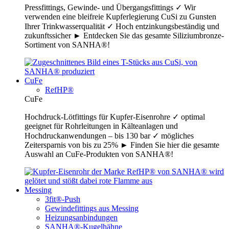
Pressfittings, Gewinde- und Übergangsfittings ✓ Wir
verwenden eine bleifreie Kupferlegierung CuSi zu Gunsten
Ihrer Trinkwasserqualität ✓ Hoch entzinkungsbeständig und
zukunftssicher ► Entdecken Sie das gesamte Siliziumbronze-
Sortiment von SANHA®!
CuFe
RefHP®
CuFe
Hochdruck-Lötfittings für Kupfer-Eisenrohre ✓ optimal
geeignet für Rohrleitungen in Kälteanlagen und
Hochdruckanwendungen – bis 130 bar ✓ mögliches
Zeitersparnis von bis zu 25% ► Finden Sie hier die gesamte
Auswahl an CuFe-Produkten von SANHA®!
Messing
3fit®-Push
Gewindefittings aus Messing
Heizungsanbindungen
SANHA®-Kugelhähne