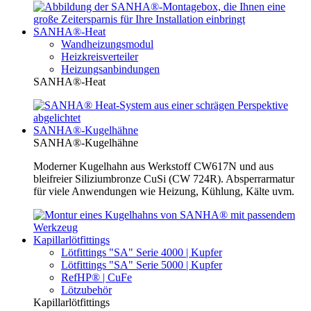
SANHA®-Heat
Wandheizungsmodul
Heizkreisverteiler
Heizungsanbindungen
SANHA®-Heat
SANHA®-Kugelhähne
SANHA®-Kugelhähne
Moderner Kugelhahn aus Werkstoff CW617N und aus
bleifreier Siliziumbronze CuSi (CW 724R). Absperrarmatur
für viele Anwendungen wie Heizung, Kühlung, Kälte uvm.
Kapillarlötfittings
Lötfittings "SA" Serie 4000 | Kupfer
Lötfittings "SA" Serie 5000 | Kupfer
RefHP® | CuFe
Lötzubehör
Kapillarlötfittings