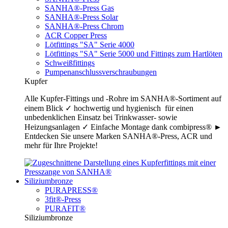
SANHA®-Press Gas
SANHA®-Press Solar
SANHA®-Press Chrom
ACR Copper Press
Lötfittings "SA" Serie 4000
Lötfittings "SA" Serie 5000 und Fittings zum Hartlöten
Schweißfittings
Pumpenanschlussverschraubungen
Kupfer
Alle Kupfer-Fittings und -Rohre im SANHA®-Sortiment auf
einem Blick ✓ hochwertig und hygienisch für einen
unbedenklichen Einsatz bei Trinkwasser- sowie
Heizungsanlagen ✓ Einfache Montage dank combipress® ►
Entdecken Sie unsere Marken SANHA®-Press, ACR und
mehr für Ihre Projekte!
Siliziumbronze
PURAPRESS®
3fit®-Press
PURAFIT®
Siliziumbronze