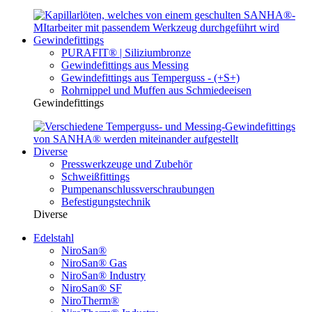
Gewindefittings
PURAFIT® | Siliziumbronze
Gewindefittings aus Messing
Gewindefittings aus Temperguss - (+S+)
Rohrnippel und Muffen aus Schmiedeeisen
Gewindefittings
Diverse
Presswerkzeuge und Zubehör
Schweißfittings
Pumpenanschlussverschraubungen
Befestigungstechnik
Diverse
Edelstahl
NiroSan®
NiroSan® Gas
NiroSan® Industry
NiroSan® SF
NiroTherm®