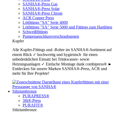
SANHA®-Press Gas
SANHA®-Press Solar
SANHA®-Press Chrom
ACR Copper Press
Lötfittings "SA" Serie 4000
Lötfittings "SA" Serie 5000 und Fittings zum Hartlöten
Schweißfittings
Pumpenanschlussverschraubungen
Kupfer
Alle Kupfer-Fittings und -Rohre im SANHA®-Sortiment auf
einem Blick ✓ hochwertig und hygienisch für einen
unbedenklichen Einsatz bei Trinkwasser- sowie
Heizungsanlagen ✓ Einfache Montage dank combipress® ►
Entdecken Sie unsere Marken SANHA®-Press, ACR und
mehr für Ihre Projekte!
Siliziumbronze
PURAPRESS®
3fit®-Press
PURAFIT®
Siliziumbronze