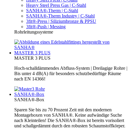
Heavy Steel Press Gas | C-Stahl
SANHA®-Therm | C-Stahl
SANHA®-Therm Industry | C-Stahl
3fit®-Press | Siliziumbronze & PPSU
3fit®-Push | Messing
Rohrleitungssysteme
MASTER 3 PLUS
MASTER 3 PLUS
Hoch-schalldämmendes Abfluss-System | Dreilagige Rohre |
Bis unter 4 dB(A) für besonders schutzbedürftige Räume
nach EN 14366!
SANHA®-Box
SANHA®-Box
Sparen Sie bis zu 70 Prozent Zeit mit den modernen
Montageboxen von SANHA®. Keine aufwändige Suche
nach Kleinteilen! Die SANHA®-Box ist bereits vorisoliert
und schallgedämmt durch den robusten Schaumstoffkörper.