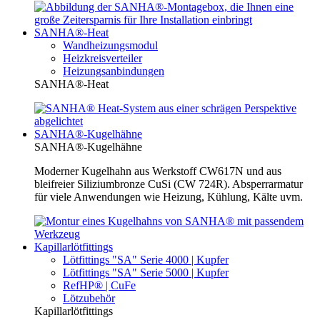
SANHA®-Heat
Wandheizungsmodul
Heizkreisverteiler
Heizungsanbindungen
SANHA®-Heat
SANHA®-Kugelhähne
SANHA®-Kugelhähne
Moderner Kugelhahn aus Werkstoff CW617N und aus
bleifreier Siliziumbronze CuSi (CW 724R). Absperrarmatur
für viele Anwendungen wie Heizung, Kühlung, Kälte uvm.
Kapillarlötfittings
Lötfittings "SA" Serie 4000 | Kupfer
Lötfittings "SA" Serie 5000 | Kupfer
RefHP® | CuFe
Lötzubehör
Kapillarlötfittings