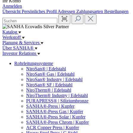
Ihr Konto
Anmelden
Übersicht
Persönliches Profil
Adressen
Zahlungsarten
Bestellungen
Katalog
Werkstoff
Planung & Services
Über SANHA®
Investor Relations
Rohrleitungssysteme
NiroSan® | Edelstahl
NiroSan® Gas | Edelstahl
NiroSan® Industry | Edelstahl
NiroSan® SF | Edelstahl
NiroTherm® | Edelstahl
NiroTherm® Industry | Edelstahl
PURAPRESS® | Siliziumbronze
SANHA®-Press | Kupfer
SANHA®-Press Gas | Kupfer
SANHA®-Press Solar | Kupfer
SANHA®-Press Chrom | Kupfer
ACR Copper Press | Kupfer
Heavy Steel Press | C-Stahl