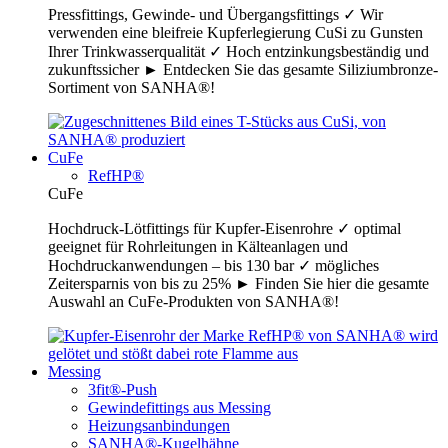
Pressfittings, Gewinde- und Übergangsfittings ✓ Wir
verwenden eine bleifreie Kupferlegierung CuSi zu Gunsten
Ihrer Trinkwasserqualität ✓ Hoch entzinkungsbeständig und
zukunftssicher ► Entdecken Sie das gesamte Siliziumbronze-
Sortiment von SANHA®!
CuFe
RefHP®
CuFe
Hochdruck-Lötfittings für Kupfer-Eisenrohre ✓ optimal
geeignet für Rohrleitungen in Kälteanlagen und
Hochdruckanwendungen – bis 130 bar ✓ mögliches
Zeitersparnis von bis zu 25% ► Finden Sie hier die gesamte
Auswahl an CuFe-Produkten von SANHA®!
Messing
3fit®-Push
Gewindefittings aus Messing
Heizungsanbindungen
SANHA®-Kugelhähne