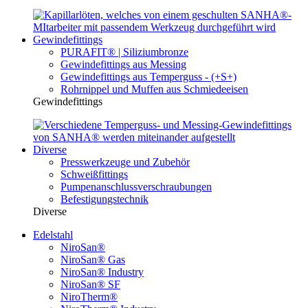
Gewindefittings
PURAFIT® | Siliziumbronze
Gewindefittings aus Messing
Gewindefittings aus Temperguss - (+S+)
Rohrnippel und Muffen aus Schmiedeeisen
Gewindefittings
Diverse
Presswerkzeuge und Zubehör
Schweißfittings
Pumpenanschlussverschraubungen
Befestigungstechnik
Diverse
Edelstahl
NiroSan®
NiroSan® Gas
NiroSan® Industry
NiroSan® SF
NiroTherm®