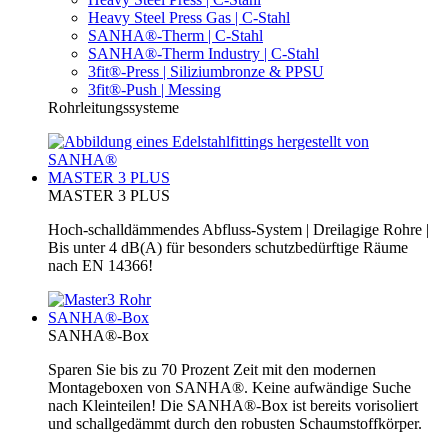
Heavy Steel Press Gas | C-Stahl
SANHA®-Therm | C-Stahl
SANHA®-Therm Industry | C-Stahl
3fit®-Press | Siliziumbronze & PPSU
3fit®-Push | Messing
Rohrleitungssysteme
MASTER 3 PLUS
MASTER 3 PLUS
Hoch-schalldämmendes Abfluss-System | Dreilagige Rohre |
Bis unter 4 dB(A) für besonders schutzbedürftige Räume
nach EN 14366!
SANHA®-Box
SANHA®-Box
Sparen Sie bis zu 70 Prozent Zeit mit den modernen
Montageboxen von SANHA®. Keine aufwändige Suche
nach Kleinteilen! Die SANHA®-Box ist bereits vorisoliert
und schallgedämmt durch den robusten Schaumstoffkörper.