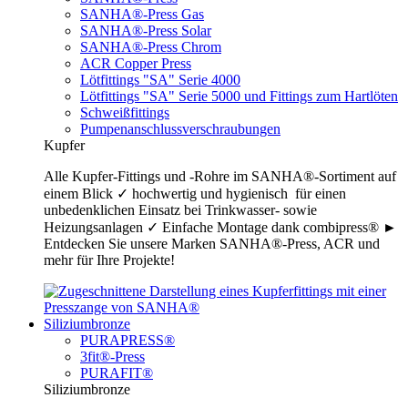
SANHA®-Press Gas
SANHA®-Press Solar
SANHA®-Press Chrom
ACR Copper Press
Lötfittings "SA" Serie 4000
Lötfittings "SA" Serie 5000 und Fittings zum Hartlöten
Schweißfittings
Pumpenanschlussverschraubungen
Kupfer
Alle Kupfer-Fittings und -Rohre im SANHA®-Sortiment auf
einem Blick ✓ hochwertig und hygienisch für einen
unbedenklichen Einsatz bei Trinkwasser- sowie
Heizungsanlagen ✓ Einfache Montage dank combipress® ►
Entdecken Sie unsere Marken SANHA®-Press, ACR und
mehr für Ihre Projekte!
Siliziumbronze
PURAPRESS®
3fit®-Press
PURAFIT®
Siliziumbronze