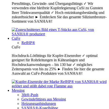
Pressfittings, Gewinde- und Übergangsfittings ✓ Wir
verwenden eine bleifreie Kupferlegierung CuSi zu Gunsten
Ihrer Trinkwasserqualität ✓ Hoch entzinkungsbeständig und
zukunftssicher ► Entdecken Sie das gesamte Siliziumbronze-
Sortiment von SANHA®!
CuFe
RefHP®
CuFe
Hochdruck-Lötfittings für Kupfer-Eisenrohre ✓ optimal
geeignet für Rohrleitungen in Kälteanlagen und
Hochdruckanwendungen – bis 130 bar ✓ mögliches
Zeitersparnis von bis zu 25% ► Finden Sie hier die gesamte
Auswahl an CuFe-Produkten von SANHA®!
Messing
3fit®-Push
Gewindefittings aus Messing
Heizungsanbindungen
SANHA®-Kugelhähne