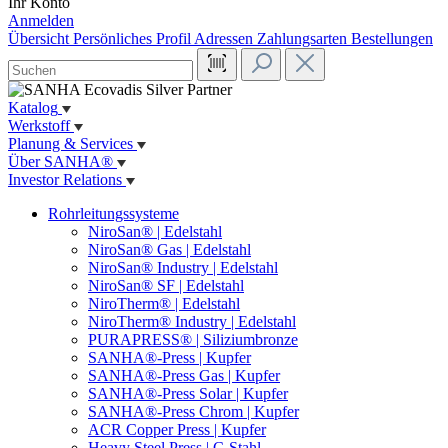
Ihr Konto
Anmelden
Übersicht
Persönliches Profil
Adressen
Zahlungsarten
Bestellungen
Katalog
Werkstoff
Planung & Services
Über SANHA®
Investor Relations
Rohrleitungssysteme
NiroSan® | Edelstahl
NiroSan® Gas | Edelstahl
NiroSan® Industry | Edelstahl
NiroSan® SF | Edelstahl
NiroTherm® | Edelstahl
NiroTherm® Industry | Edelstahl
PURAPRESS® | Siliziumbronze
SANHA®-Press | Kupfer
SANHA®-Press Gas | Kupfer
SANHA®-Press Solar | Kupfer
SANHA®-Press Chrom | Kupfer
ACR Copper Press | Kupfer
Heavy Steel Press | C-Stahl