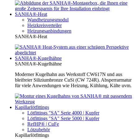
SANHA®-Heat
Wandheizungsmodul
Heizkreisverteiler
Heizungsanbindungen
SANHA®-Heat
SANHA®-Kugelhähne
SANHA®-Kugelhähne
Moderner Kugelhahn aus Werkstoff CW617N und aus
bleifreier Siliziumbronze CuSi (CW 724R). Absperrarmatur
für viele Anwendungen wie Heizung, Kühlung, Kälte uvm.
Kapillarlötfittings
Lötfittings "SA" Serie 4000 | Kupfer
Lötfittings "SA" Serie 5000 | Kupfer
RefHP® | CuFe
Lötzubehör
Kapillarlötfittings