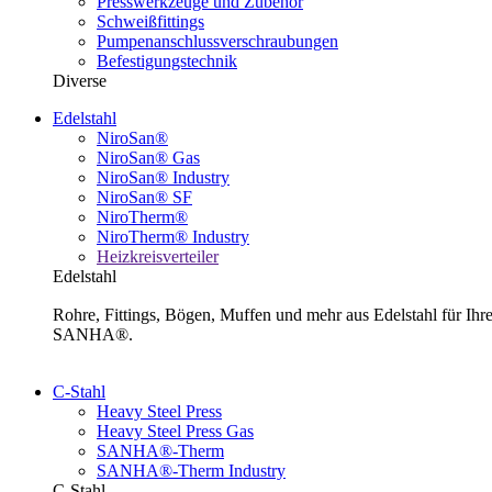
Presswerkzeuge und Zubehör
Schweißfittings
Pumpenanschlussverschraubungen
Befestigungstechnik
Diverse
Edelstahl
NiroSan®
NiroSan® Gas
NiroSan® Industry
NiroSan® SF
NiroTherm®
NiroTherm® Industry
Heizkreisverteiler
Edelstahl
Rohre, Fittings, Bögen, Muffen und mehr aus Edelstahl für I
SANHA®.
C-Stahl
Heavy Steel Press
Heavy Steel Press Gas
SANHA®-Therm
SANHA®-Therm Industry
C-Stahl