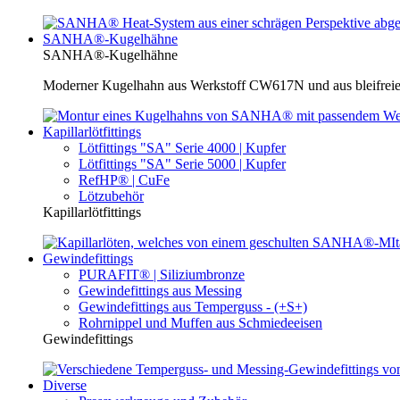
SANHA®-Kugelhähne
SANHA®-Kugelhähne
Moderner Kugelhahn aus Werkstoff CW617N und aus bleifreie
Kapillarlötfittings
Lötfittings "SA" Serie 4000 | Kupfer
Lötfittings "SA" Serie 5000 | Kupfer
RefHP® | CuFe
Lötzubehör
Kapillarlötfittings
Gewindefittings
PURAFIT® | Siliziumbronze
Gewindefittings aus Messing
Gewindefittings aus Temperguss - (+S+)
Rohrnippel und Muffen aus Schmiedeeisen
Gewindefittings
Diverse