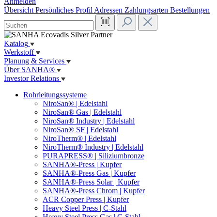
Anmelden
Übersicht
Persönliches Profil
Adressen
Zahlungsarten
Bestellungen
Katalog
Werkstoff
Planung & Services
Über SANHA®
Investor Relations
Rohrleitungssysteme
NiroSan® | Edelstahl
NiroSan® Gas | Edelstahl
NiroSan® Industry | Edelstahl
NiroSan® SF | Edelstahl
NiroTherm® | Edelstahl
NiroTherm® Industry | Edelstahl
PURAPRESS® | Siliziumbronze
SANHA®-Press | Kupfer
SANHA®-Press Gas | Kupfer
SANHA®-Press Solar | Kupfer
SANHA®-Press Chrom | Kupfer
ACR Copper Press | Kupfer
Heavy Steel Press | C-Stahl
Heavy Steel Press Gas | C-Stahl