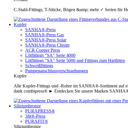
C-Stahl-Fittings, T-Stücke, Bögen &amp; mehr ✓ Serien für H
Kupfer
SANHA®-Press
SANHA®-Press Gas
SANHA®-Press Solar
SANHA®-Press Chrom
ACR Copper Press
Lötfittings "SA" Serie 4000
Lötfittings "SA" Serie 5000 und Fittings zum Hartlöten
Schweißfittings
Pumpenanschlussverschraubungen
Kupfer
Alle Kupfer-Fittings und -Rohre im SANHA®-Sortiment auf ei
dank combipress® ► Entdecken Sie unsere Marken SANHA®-P
Siliziumbronze
PURAPRESS®
3fit®-Press
PURAFIT®
Siliziumbronze