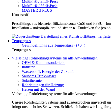
MultiFit® / 3fit®-Press
MultiFit® / 3fit®-Push
MASTER 3 PLUS
Kunststoff
Pressfittings aus bleifreier Siliziumbronze CuSi und PPSU - 
Installation – unkompliziert und sicher ► Entdecken Sie jetzt 
Temperguss
Gewindefittings aus Temperguss - (+S+)
Temperguss
Vielseitige Rohrleitungssysteme für alle Anwendungen
OEM & Kundensonderteile
Industrie
Wasserstoff: Energie der Zukunft
Sauberes Trinkwasser
Solarthermie
Rohrleitungen für Heizung
Heizen mit der Wand
Vielseitige Rohrleitungssysteme für alle Anwendungen
Unsere Rohrleitungs-Systeme sind ausgesprochen universell un
bringt uns nicht ins Schwitzen. Schließlich haben wir langjähri