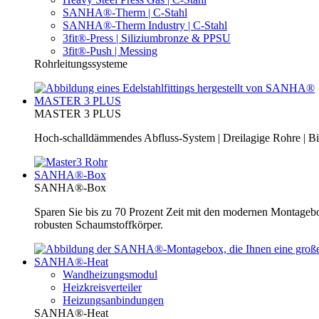
SANHA®-Therm | C-Stahl
SANHA®-Therm Industry | C-Stahl
3fit®-Press | Siliziumbronze & PPSU
3fit®-Push | Messing
Rohrleitungssysteme
MASTER 3 PLUS
MASTER 3 PLUS
Hoch-schalldämmendes Abfluss-System | Dreilagige Rohre | Bi
SANHA®-Box
SANHA®-Box
Sparen Sie bis zu 70 Prozent Zeit mit den modernen Montage
robusten Schaumstoffkörper.
SANHA®-Heat
Wandheizungsmodul
Heizkreisverteiler
Heizungsanbindungen
SANHA®-Heat