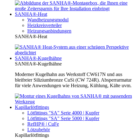
SANHA®-Heat
Wandheizungsmodul
Heizkreisverteiler
Heizungsanbindungen
SANHA®-Heat
SANHA®-Kugelhähne
SANHA®-Kugelhähne
Moderner Kugelhahn aus Werkstoff CW617N und aus
bleifreier Siliziumbronze CuSi (CW 724R). Absperrarmatur
für viele Anwendungen wie Heizung, Kühlung, Kälte uvm.
Kapillarlötfittings
Lötfittings "SA" Serie 4000 | Kupfer
Lötfittings "SA" Serie 5000 | Kupfer
RefHP® | CuFe
Lötzubehör
Kapillarlötfittings