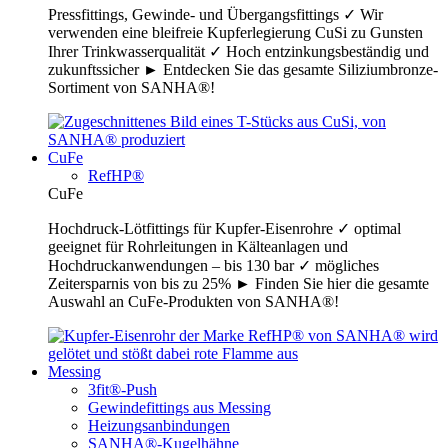
Pressfittings, Gewinde- und Übergangsfittings ✓ Wir
verwenden eine bleifreie Kupferlegierung CuSi zu Gunsten
Ihrer Trinkwasserqualität ✓ Hoch entzinkungsbeständig und
zukunftssicher ► Entdecken Sie das gesamte Siliziumbronze-
Sortiment von SANHA®!
CuFe
RefHP®
CuFe
Hochdruck-Lötfittings für Kupfer-Eisenrohre ✓ optimal
geeignet für Rohrleitungen in Kälteanlagen und
Hochdruckanwendungen – bis 130 bar ✓ mögliches
Zeitersparnis von bis zu 25% ► Finden Sie hier die gesamte
Auswahl an CuFe-Produkten von SANHA®!
Messing
3fit®-Push
Gewindefittings aus Messing
Heizungsanbindungen
SANHA®-Kugelhähne