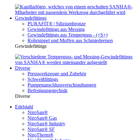
Gewindefittings
PURAFIT® | Siliziumbronze
Gewindefittings aus Messing
Gewindefittings aus Temperguss - (+S+)
Rohrnippel und Muffen aus Schmiedeeisen
Gewindefittings
Diverse
Presswerkzeuge und Zubehör
Schweißfittings
Pumpenanschlussverschraubungen
Befestigungstechnik
Diverse
Edelstahl
NiroSan®
NiroSan® Gas
NiroSan® Industry
NiroSan® SF
NiroTherm®