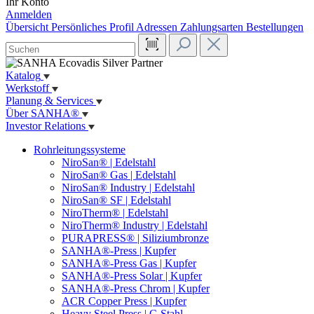
Ihr Konto
Anmelden
Übersicht
Persönliches Profil
Adressen
Zahlungsarten
Bestellungen
Katalog
Werkstoff
Planung & Services
Über SANHA®
Investor Relations
Rohrleitungssysteme
NiroSan® | Edelstahl
NiroSan® Gas | Edelstahl
NiroSan® Industry | Edelstahl
NiroSan® SF | Edelstahl
NiroTherm® | Edelstahl
NiroTherm® Industry | Edelstahl
PURAPRESS® | Siliziumbronze
SANHA®-Press | Kupfer
SANHA®-Press Gas | Kupfer
SANHA®-Press Solar | Kupfer
SANHA®-Press Chrom | Kupfer
ACR Copper Press | Kupfer
Heavy Steel Press | C-Stahl