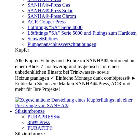
SANHA®-Press Gas
SANHA®-Press Solar
SANHA®-Press Chrom
ACR Copper Press
Lötfittings "SA" Serie 4000
Lötfittings "SA" Serie 5000 und Fittings zum Hartlöten
Schweißfittings
Pumpenanschlussverschraubungen
Kupfer
Alle Kupfer-Fittings und -Rohre im SANHA®-Sortiment auf
einem Blick ✓ hochwertig und hygienisch für einen
unbedenklichen Einsatz bei Trinkwasser- sowie
Heizungsanlagen ✓ Einfache Montage dank combipress® ►
Entdecken Sie unsere Marken SANHA®-Press, ACR und
mehr für Ihre Projekte!
Siliziumbronze
PURAPRESS®
3fit®-Press
PURAFIT®
Siliziumbronze