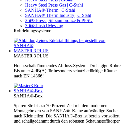
Heavy Steel Press Gas | C-Stahl
SANHA®-Therm | C-Stahl
SANHA®-Therm Industry | C-Stahl
3fit®-Press | Siliziumbronze & PPSU
3fit®-Push | Messing
Rohrleitungssysteme
MASTER 3 PLUS
MASTER 3 PLUS
Hoch-schalldämmendes Abfluss-System | Dreilagige Rohre |
Bis unter 4 dB(A) für besonders schutzbedürftige Räume
nach EN 14366!
SANHA®-Box
SANHA®-Box
Sparen Sie bis zu 70 Prozent Zeit mit den modernen
Montageboxen von SANHA®. Keine aufwändige Suche
nach Kleinteilen! Die SANHA®-Box ist bereits vorisoliert
und schallgedämmt durch den robusten Schaumstoffkörper.