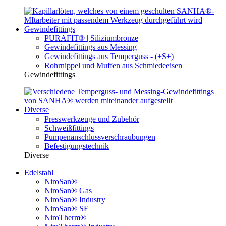
Gewindefittings
PURAFIT® | Siliziumbronze
Gewindefittings aus Messing
Gewindefittings aus Temperguss - (+S+)
Rohrnippel und Muffen aus Schmiedeeisen
Gewindefittings
Diverse
Presswerkzeuge und Zubehör
Schweißfittings
Pumpenanschlussverschraubungen
Befestigungstechnik
Diverse
Edelstahl
NiroSan®
NiroSan® Gas
NiroSan® Industry
NiroSan® SF
NiroTherm®