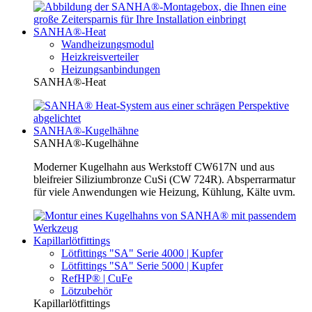
SANHA®-Heat
Wandheizungsmodul
Heizkreisverteiler
Heizungsanbindungen
SANHA®-Heat
SANHA®-Kugelhähne
SANHA®-Kugelhähne
Moderner Kugelhahn aus Werkstoff CW617N und aus
bleifreier Siliziumbronze CuSi (CW 724R). Absperrarmatur
für viele Anwendungen wie Heizung, Kühlung, Kälte uvm.
Kapillarlötfittings
Lötfittings "SA" Serie 4000 | Kupfer
Lötfittings "SA" Serie 5000 | Kupfer
RefHP® | CuFe
Lötzubehör
Kapillarlötfittings