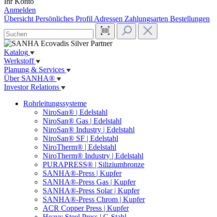
Ihr Konto
Anmelden
Übersicht
Persönliches Profil
Adressen
Zahlungsarten
Bestellungen
Katalog
Werkstoff
Planung & Services
Über SANHA®
Investor Relations
Rohrleitungssysteme
NiroSan® | Edelstahl
NiroSan® Gas | Edelstahl
NiroSan® Industry | Edelstahl
NiroSan® SF | Edelstahl
NiroTherm® | Edelstahl
NiroTherm® Industry | Edelstahl
PURAPRESS® | Siliziumbronze
SANHA®-Press | Kupfer
SANHA®-Press Gas | Kupfer
SANHA®-Press Solar | Kupfer
SANHA®-Press Chrom | Kupfer
ACR Copper Press | Kupfer
Heavy Steel Press | C-Stahl