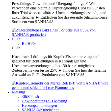
Pressfittings, Gewinde- und Übergangsfittings ✓ Wir
verwenden eine bleifreie Kupferlegierung CuSi zu Gunsten
Ihrer Trinkwasserqualität ✓ Hoch entzinkungsbeständig und
zukunftssicher ► Entdecken Sie das gesamte Siliziumbronze-
Sortiment von SANHA®!
CuFe
RefHP®
CuFe
Hochdruck-Lötfittings für Kupfer-Eisenrohre ✓ optimal
geeignet für Rohrleitungen in Kälteanlagen und
Hochdruckanwendungen – bis 130 bar ✓ mögliches
Zeitersparnis von bis zu 25% ► Finden Sie hier die gesamte
Auswahl an CuFe-Produkten von SANHA®!
Messing
3fit®-Push
Gewindefittings aus Messing
Heizungsanbindungen
SANHA®-Kugelhähne