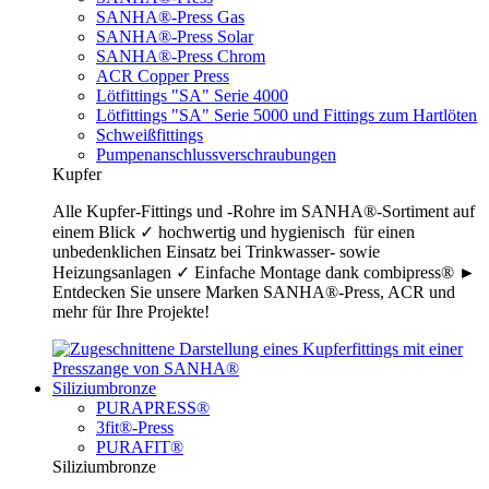
SANHA®-Press Gas
SANHA®-Press Solar
SANHA®-Press Chrom
ACR Copper Press
Lötfittings "SA" Serie 4000
Lötfittings "SA" Serie 5000 und Fittings zum Hartlöten
Schweißfittings
Pumpenanschlussverschraubungen
Kupfer
Alle Kupfer-Fittings und -Rohre im SANHA®-Sortiment auf
einem Blick ✓ hochwertig und hygienisch für einen
unbedenklichen Einsatz bei Trinkwasser- sowie
Heizungsanlagen ✓ Einfache Montage dank combipress® ►
Entdecken Sie unsere Marken SANHA®-Press, ACR und
mehr für Ihre Projekte!
Siliziumbronze
PURAPRESS®
3fit®-Press
PURAFIT®
Siliziumbronze