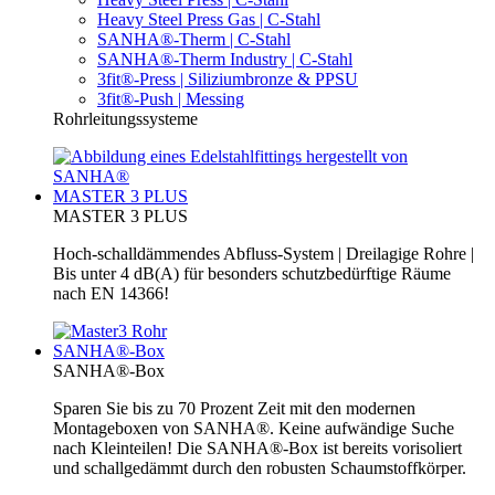
Heavy Steel Press Gas | C-Stahl
SANHA®-Therm | C-Stahl
SANHA®-Therm Industry | C-Stahl
3fit®-Press | Siliziumbronze & PPSU
3fit®-Push | Messing
Rohrleitungssysteme
MASTER 3 PLUS
MASTER 3 PLUS
Hoch-schalldämmendes Abfluss-System | Dreilagige Rohre |
Bis unter 4 dB(A) für besonders schutzbedürftige Räume
nach EN 14366!
SANHA®-Box
SANHA®-Box
Sparen Sie bis zu 70 Prozent Zeit mit den modernen
Montageboxen von SANHA®. Keine aufwändige Suche
nach Kleinteilen! Die SANHA®-Box ist bereits vorisoliert
und schallgedämmt durch den robusten Schaumstoffkörper.